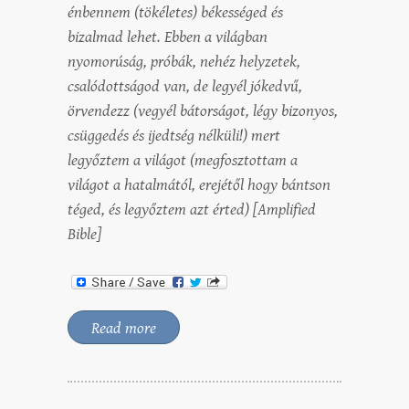
énbennem (tökéletes) békességed és
bizalmad lehet. Ebben a világban
nyomorúság, próbák, nehéz helyzetek,
csalódottságod van, de legyél jókedvű,
örvendezz (vegyél bátorságot, légy bizonyos,
csüggedés és ijedtség nélküli!) mert
legyőztem a világot (megfosztottam a
világot a hatalmától, erejétől hogy bántson
téged, és legyőztem azt érted)
[Amplified
Bible]
Read more