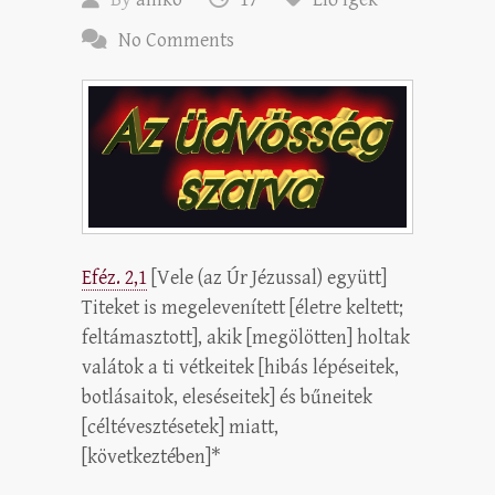
No Comments
Eféz. 2,1
[Vele (az Úr Jézussal) együtt]
Titeket is megelevenített [életre keltett;
feltámasztott], akik [megölötten] holtak
valátok a ti vétkeitek [hibás lépéseitek,
botlásaitok, eleséseitek] és bűneitek
[céltévesztésetek] miatt,
[következtében]*