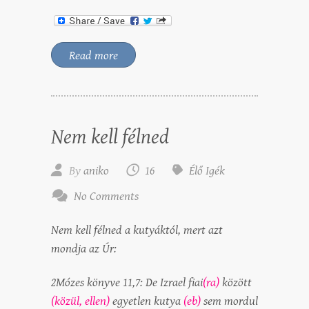
Read more
Nem kell félned
By
aniko
16
Élő Igék
No Comments
Nem kell félned a kutyáktól, mert azt
mondja az Úr:
2Mózes könyve 11,7: De Izrael fiai
(ra)
között
(közül, ellen)
egyetlen kutya
(eb)
sem mordul