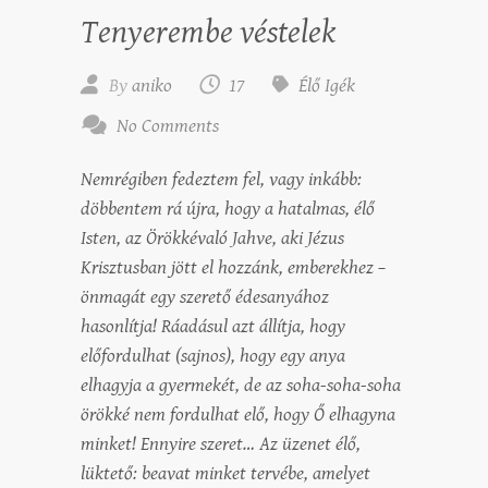
Tenyerembe véstelek
By
aniko
17
Élő Igék
No Comments
Nemrégiben fedeztem fel, vagy inkább:
döbbentem rá újra, hogy a hatalmas, élő
Isten, az Örökkévaló Jahve, aki Jézus
Krisztusban jött el hozzánk, emberekhez –
önmagát egy szerető édesanyához
hasonlítja! Ráadásul azt állítja, hogy
előfordulhat (sajnos), hogy egy anya
elhagyja a gyermekét, de az soha-soha-soha
örökké nem fordulhat elő, hogy Ő elhagyna
minket! Ennyire szeret… Az üzenet élő,
lüktető: beavat minket tervébe, amelyet