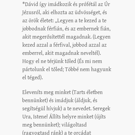
*Dávid így imádkozik és prófétál az Úr
Jézusról, aki elhozta az üdvösséget, és
az örök életet: „Legyen a te kezed a te
jobbodnak férfián, és az embernek fián,
akit megerősítettél magadnak. (Legyen
kezed azzal a férfival, jobbod azzal az
emberrel, akit magadnak neveltél).
Hogy el ne térjünk tőled (És mi nem
pártolunk el tőled; Többé nem hagyunk
el téged).
Eleveníts meg minket (Tarts életben
bennünket) és imádjuk (áldjuk, és
segítségül hívjuk) a te nevedet. Seregek
Ura, Istene! Állíts helyre minket (újíts
meg bennünket); világoltasd
(ragyogtasd ránk) a te orcádat