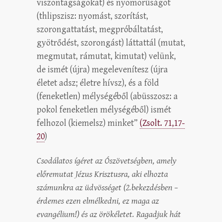
viszontagságokat) és nyomorúságot
(thlipszisz: nyomást, szorítást,
szorongattatást, megpróbáltatást,
gyötrődést, szorongást) láttattál (mutat,
megmutat, rámutat, kimutat) velünk,
de ismét (újra) megelevenítesz (újra
életet adsz; életre hívsz), és a föld
(feneketlen) mélységéből (abüsszosz: a
pokol feneketlen mélységéből) ismét
felhozol (kiemelsz) minket”
(Zsolt. 71,17-
20
)
Csodálatos ígéret az Ószövetségben, amely
előremutat Jézus Krisztusra, aki elhozta
számunkra az üdvösséget (2.bekezdésben –
érdemes ezen elmélkedni, ez maga az
evangélium!) és az örökéletet. Ragadjuk hát