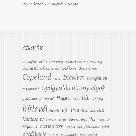
veres árpád
-
Imakérés küldése
CÍMKÉK
anyagiak
Biblia
bizonyság
Bővített Biblia - Ószövetség
Bővített Biblia-Újszövetség
bővölködés
Charles Cowan
Copeland
Dicséret
evangélium
csoda
Gyógyulás bizonyságok
feltámadás
hit
Hagin
győzelem
göröggel
halál
Házasság
hírlevél
Ige
Ima
Isten szeretete
húsvét
Karácsony
keresztény film
megtérés
Kenneth E. Hagin
mesteri terv
Megvallás
Novella
nők
okkultizmus
pokol
prédikáció
Szabadulás
Szent Szellem
Siddiki