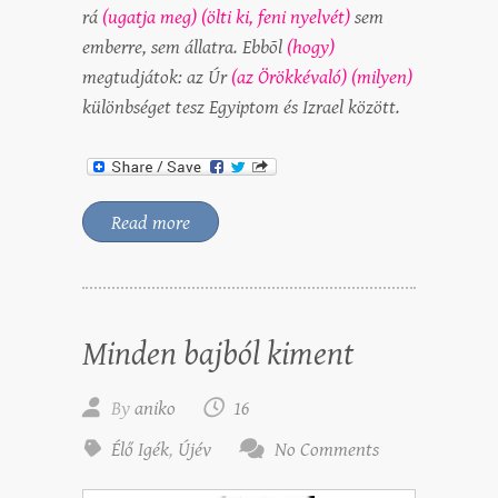
rá
(ugatja meg) (ölti ki, feni nyelvét)
sem
emberre, sem állatra. Ebbõl
(hogy)
megtudjátok: az Úr
(az Örökkévaló) (milyen)
különbséget tesz Egyiptom és Izrael között.
Read more
Minden bajból kiment
By
aniko
16
Élő Igék
,
Újév
No Comments