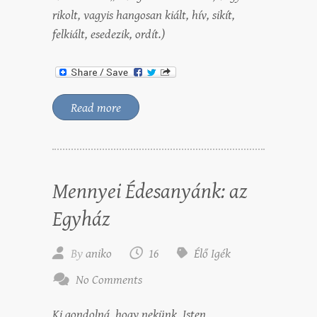
rikolt, vagyis hangosan kiált, hív, sikít,
felkiált, esedezik, ordít.)
Read more
Mennyei Édesanyánk: az
Egyház
By
aniko
16
Élő Igék
No Comments
Ki gondolná, hogy nekünk, Isten