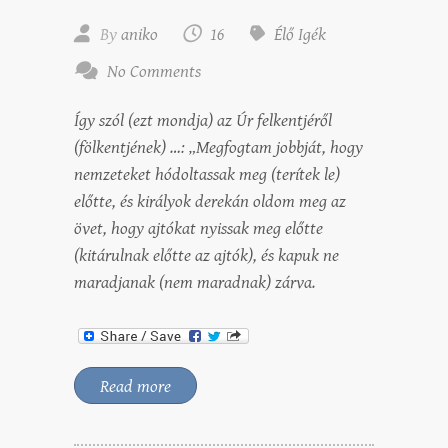
By
aniko
16
Élő Igék
No Comments
Így szól (ezt mondja) az Úr felkentjéről
(fölkentjének) …: „Megfogtam jobbját, hogy
nemzeteket hódoltassak meg (terítek le)
előtte, és királyok derekán oldom meg az
övet, hogy ajtókat nyissak meg előtte
(kitárulnak előtte az ajtók), és kapuk ne
maradjanak (nem maradnak) zárva.
Read more