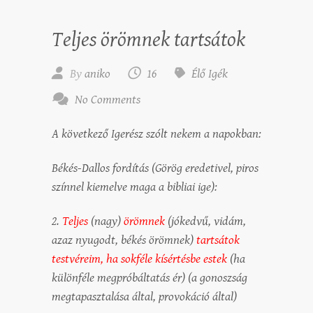
Teljes örömnek tartsátok
By
aniko
16
Élő Igék
No Comments
A következő Igerész szólt nekem a napokban:
Békés-Dallos fordítás (Görög eredetivel, piros
színnel kiemelve maga a bibliai ige):
2.
Teljes
(nagy)
örömnek
(jókedvű, vidám,
azaz nyugodt, békés örömnek)
tartsátok
testvéreim, ha sokféle kísértésbe estek
(ha
különféle megpróbáltatás ér) (a gonoszság
megtapasztalása által, provokáció által)