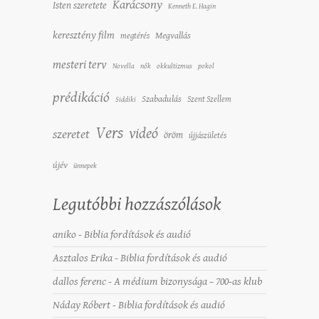
Karácsony
Isten szeretete
Kenneth E. Hagin
keresztény film
Megvallás
megtérés
mesteri terv
Novella
nők
okkultizmus
pokol
prédikáció
Szabadulás
Szent Szellem
Siddiki
Vers
videó
szeretet
öröm
újjászületés
újév
ünnepek
Legutóbbi hozzászólások
aniko
-
Biblia fordítások és audió
Asztalos Erika
-
Biblia fordítások és audió
dallos ferenc
-
A médium bizonysága – 700-as klub
Náday Róbert
-
Biblia fordítások és audió