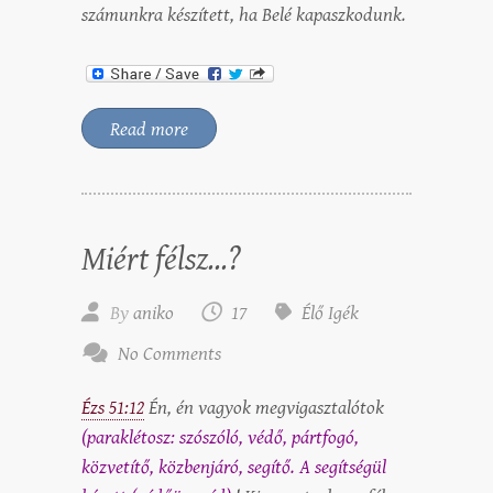
számunkra készített, ha Belé kapaszkodunk.
Read more
Miért félsz…?
By
aniko
17
Élő Igék
No Comments
Ézs 51:12
Én, én vagyok megvigasztalótok
(paraklétosz: szószóló, védő, pártfogó,
közvetítő, közbenjáró, segítő. A segítségül