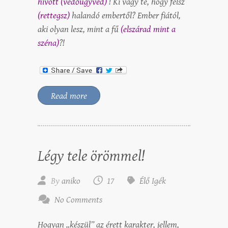
hívott (védőügyvéd)
! Ki vagy te, hogy félsz
(rettegsz)
halandó embertől? Ember fiától,
aki olyan lesz, mint a fű
(elszárad mint a
széna)
?!
Read more
Légy tele örömmel!
By
aniko
17
Élő Igék
No Comments
Hogyan „készül” az érett karakter, jellem,