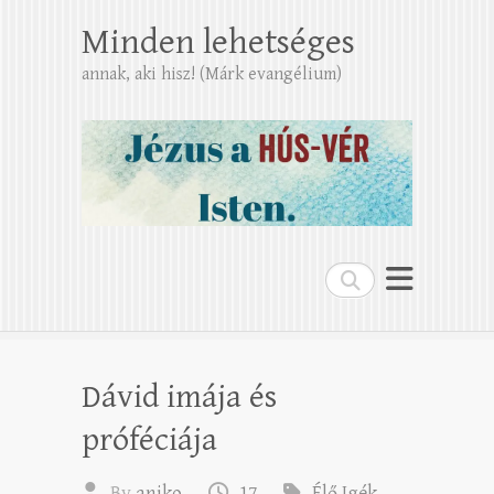
Minden lehetséges
annak, aki hisz! (Márk evangélium)
Search
Dávid imája és
próféciája
By
aniko
17
Élő Igék