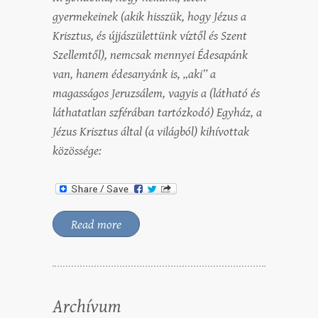
gyermekeinek (akik hisszük, hogy Jézus a
Krisztus, és újjászülettünk víztől és Szent
Szellemtől), nemcsak mennyei Édesapánk
van, hanem édesanyánk is, „aki” a
magasságos Jeruzsálem, vagyis a (látható és
láthatatlan szférában tartózkodó) Egyház, a
Jézus Krisztus által (a világból) kihívottak
közössége:
Read more
Archívum