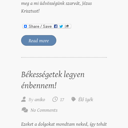
meg a mi üdvösségünk szarvát, Jézus
Krisztust!
Read more
Békességetek legyen
énbennem!
By
aniko
17
Élő Igék
No Comments
Ezeket a dolgokat mondtam neked, így tehát