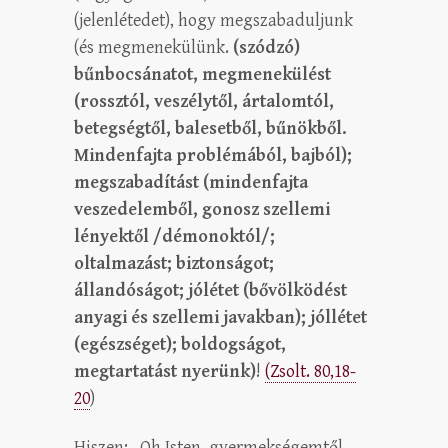
(jelenlétedet), hogy megszabaduljunk
(és megmenekülünk.
(szódzó)
bűnbocsánatot, megmenekülést
(rossztól, veszélytől, ártalomtól,
betegségtől, balesetből, bűnökből.
Mindenfajta problémából, bajból);
megszabadítást (mindenfajta
veszedelemből, gonosz szellemi
lényektől /démonoktól/;
oltalmazást; biztonságot;
állandóságot; jólétet (bővölködést
anyagi és szellemi javakban); jóllétet
(egészséget); boldogságot,
megtartatást nyerünk)
!
(Zsolt. 80,18-
20
)
Hiszen: „Oh Isten, gyermekségemtől