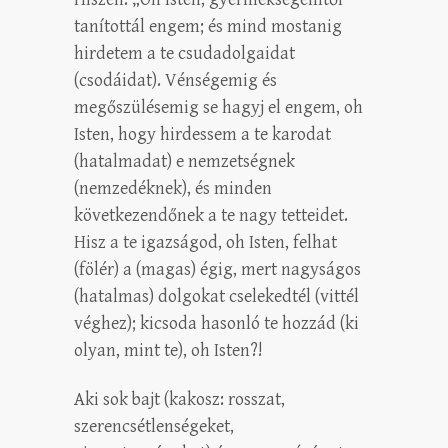
tanítottál engem; és mind mostanig
hirdetem a te csudadolgaidat
(csodáidat). Vénségemig és
megőszülésemig se hagyj el engem, oh
Isten, hogy hirdessem a te karodat
(hatalmadat) e nemzetségnek
(nemzedéknek), és minden
következendőnek a te nagy tetteidet.
Hisz a te igazságod, oh Isten, felhat
(fölér) a (magas) égig, mert nagyságos
(hatalmas) dolgokat cselekedtél (vittél
véghez); kicsoda hasonló te hozzád (ki
olyan, mint te), oh Isten?!
Aki sok bajt (kakosz: rosszat,
szerencsétlenségeket,