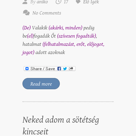
By
aniko
17
Élő Igék
No Comments
(De)
Valakik
(akárki, minden)
pedig
be
(el)
fogadák Őt
(szívesen fogadták)
,
hatalmat
(felhatalmazást, erőt, előjogot,
jogot)
adott azoknak
Read more
Neked adom a sötétség
kincseit