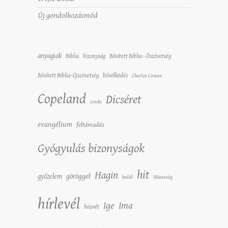
Új gondolkozásmód
anyagiak
Biblia
bizonyság
Bővített Biblia - Ószövetség
Bővített Biblia-Újszövetség
bővölködés
Charles Cowan
Copeland
Dicséret
csoda
evangélium
feltámadás
Gyógyulás bizonyságok
hit
Hagin
győzelem
göröggel
halál
Házasság
hírlevél
Ige
Ima
húsvét