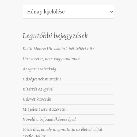
Archívum
Legutóbbi bejegyzések
Keith Moore: Hit-iskola 1 hét: Miért hit?
Ha szeretsz, nem vagy unalmas!
Az igazi szabadság
Hűségesnek maradni
Kísértés az Igével
Húsvét kapcsán
Mit jelent Istent szeretni
Növeld a befogadóképességed
10 kérdés, amely megmutatja az életed célját –
Creflo Dollar