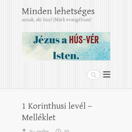
Minden lehetséges
annak, aki hisz! (Márk evangélium)
Search
1 Korinthusi levél –
Melléklet
By
aniko
10