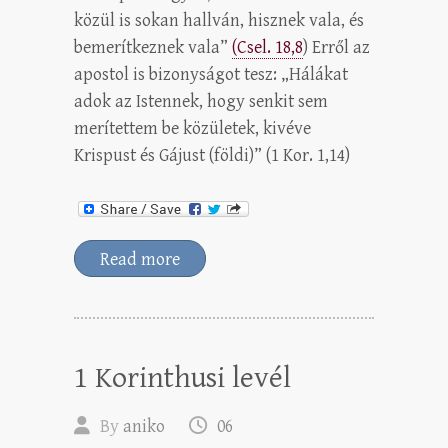
közül is sokan hallván, hisznek vala, és
bemerítkeznek vala”
(Csel. 18,8
) Erről az
apostol is bizonyságot tesz: „Hálákat
adok az Istennek, hogy senkit sem
merítettem be közületek, kivéve
Krispust és Gájust (földi)” (1 Kor. 1,14)
Read more
1 Korinthusi levél
By
aniko
06