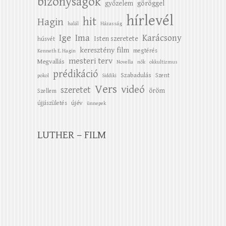
bizonyságok
győzelem
göröggel
hírlevél
hit
Hagin
halál
Házasság
Ige
Ima
Karácsony
Isten szeretete
húsvét
keresztény film
megtérés
Kenneth E. Hagin
mesteri terv
Megvallás
Novella
nők
okkultizmus
prédikáció
Szabadulás
Szent
pokol
Siddiki
Vers
videó
szeretet
öröm
Szellem
újév
újjászületés
ünnepek
LUTHER – FILM