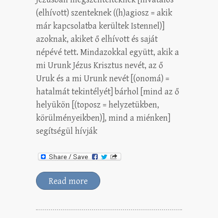
(elhívott) szenteknek ((h)agiosz = akik
már kapcsolatba kerültek Istennel)]
azoknak, akiket ő elhívott és saját
népévé tett. Mindazokkal együtt, akik a
mi Urunk Jézus Krisztus nevét, az ő
Uruk és a mi Urunk nevét [(onomá) =
hatalmát tekintélyét] bárhol [mind az ő
helyükön [(toposz = helyzetükben,
körülményeikben)], mind a miénken]
segítségül hívják
Read more