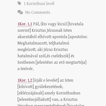
1 Korinthusi levél
No Comments
1Kor. 1,1
Pál, (kis vagy kicsi) [hivatala
szerint] Krisztus Jézusnak Isten
akaratából elhívott apostola [apostolos:
Meghatalmazott, teljhatalmú
megbízott, aki Jézus Krisztus
hatalmával szól,és cselekszik] és
Sosthenes [jelentése: az erő megtartója]
a testvér,
1Kor. 1,2
[írják e levelet] az Isten
[kihívott] gyülekezetének,
[eklézsiájának] amely Korinthusban
[Jelentése:jóllakott] van, a Krisztus
Jézusban megszentelteknek [hivatalos