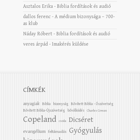
Asztalos Erika
-
Biblia fordítások és audió
dallos ferenc
-
A médium bizonysága – 700-
as klub
Náday Róbert
-
Biblia fordítások és audió
veres árpád
-
Imakérés küldése
CÍMKÉK
anyagiak
Biblia
bizonyság
Bővített Biblia - Ószövetség
Bővített Biblia-Újszövetség
bővölködés
Charles Cowan
Copeland
Dicséret
csoda
Gyógyulás
evangélium
feltámadás