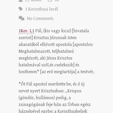
1 Korinthusi levél
No Comments
1Kor. 1,1
Pál, (kis vagy kicsi) [hivatala
szerint] Krisztus Jézusnak Isten
akaratából elhívott apostola [apostolos:
Meghatalmazott, teljhatalmú
megbízott, aki Jézus Krisztus
hatalmával szól,és cselekszik] és
Sosthenes* [az erő megtartója] a testvér,
*Őt Pál apostol merítette be, és ő új
nevet nyert Krisztusban: „Krispus
(göndör, hullámos) pedig, a
zsinagógának feje hűn az Úrban egész
háznépével egybe; a Korinthusbeliek