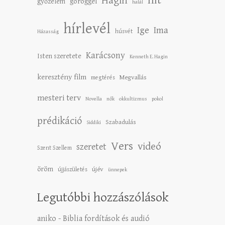
hit
Hagin
győzelem
göröggel
halál
hírlevél
Ige
Ima
húsvét
Házasság
Karácsony
Isten szeretete
Kenneth E. Hagin
keresztény film
Megvallás
megtérés
mesteri terv
Novella
nők
okkultizmus
pokol
prédikáció
Szabadulás
Siddiki
Vers
videó
szeretet
Szent Szellem
öröm
újév
újjászületés
ünnepek
Legutóbbi hozzászólások
aniko
-
Biblia fordítások és audió