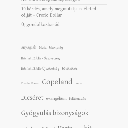
10 kérdés, amely megmutatja az életed
célját – Creflo Dollar
Új gondolkozásmód
anyagiak
Biblia
bizonyság
Bővített Biblia - Ószövetség
Bővített Biblia-Újszövetség
bővölködés
Copeland
Charles Cowan
csoda
Dicséret
evangélium
feltámadás
Gyógyulás bizonyságok