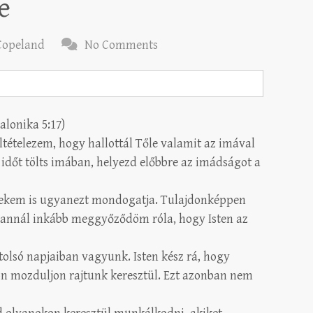
e
Copeland
No Comments
alonika 5:17)
eltételezem, hogy hallottál Tőle valamit az imával
 időt tölts imában, helyezd előbbre az imádságot a
ekem is ugyanezt mondogatja. Tulajdonképpen
, annál inkább meggyőződöm róla, hogy Isten az
tolsó napjaiban vagyunk. Isten kész rá, hogy
on mozduljon rajtunk keresztül. Ezt azonban nem