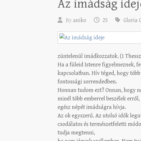
Az imádság idej
By
aniko
25
Gloria 
züntelenül imádkozzatok. (1 Thessz
Ha a füleid Istenre figyelmeznek, f
kapcsolatban. Hív téged, hogy több
fontossági sorrendedben.
Honnan tudom ezt? Onnan, hogy n
minél több emberrel beszélek erről
egész népét imádságra hívja.
Az ok egyszerű. Az utolsó idők legu
csodálatos és természetfeletti mód
tudja megtenni,