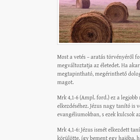
Most a vetés – aratás törvényéről f
megváltoztatja az életedet. Ha akar
megtapintható, megérinthető dolog 
magot.
Mrk 4,1-6 (Ampl. ford.) ez a legjob
elkezdéséhez. Jézus nagy tanító is
evangéliumokban, s ezek kulcsok a
Mrk 4,1-6: Jézus ismét elkezdett tan
körülötte, így bement egy hajóba, h