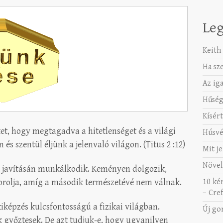
Leg
Keith 
Ha sz
Az ig
Hűség
Kísért
et, hogy megtagadva a hitetlenséget és a világi
Húsvé
és szentül éljünk a jelenvaló világon. (Titus 2 :12)
Mit je
Növel
i javításán munkálkodik. Keményen dolgozik,
rolja, amíg a második természetévé nem válnak.
10 ké
– Cref
kiképzés kulcsfontosságú a fizikai világban.
Új go
 győztesek. De azt tudjuk-e, hogy ugyanilyen