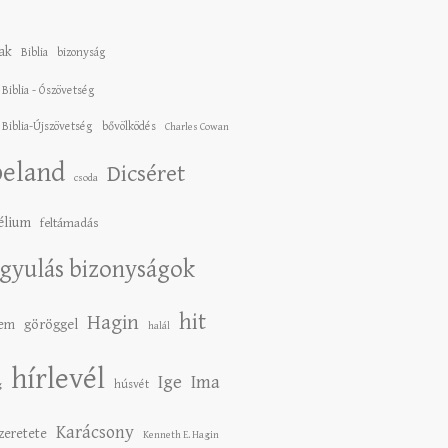
ak
Biblia
bizonyság
 Biblia - Ószövetség
 Biblia-Újszövetség
bővölködés
Charles Cowan
eland
Dicséret
csoda
élium
feltámadás
gyulás bizonyságok
hit
Hagin
lem
göröggel
halál
hírlevél
Ige
Ima
húsvét
g
Karácsony
szeretete
Kenneth E. Hagin