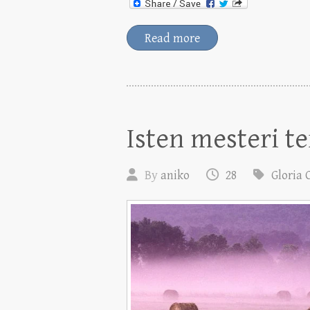
Read more
Isten mesteri te
By
aniko
28
Gloria 