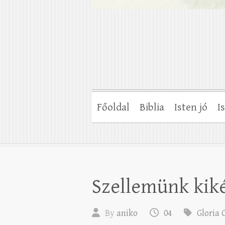
Főoldal
Biblia
Isten jó
I
Szellemünk kik
By
aniko
04
Gloria 