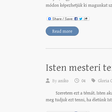
módon képezhetjük ki magunkat sze
Read more
Isten mesteri te
By
aniko
04
Gloria 
Szeretem ezt a témát. Isten akara
meg tudjuk ezt tenni, ha életünk Is