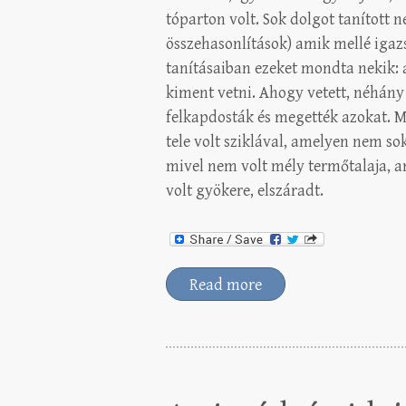
tóparton volt. Sok dolgot tanított 
összehasonlítások) amik mellé igaz
tanításaiban ezeket mondta nekik: 
kiment vetni. Ahogy vetett, néhány 
felkapdosták és megették azokat. M
tele volt sziklával, amelyen nem sok
mivel nem volt mély termőtalaja, am
volt gyökere, elszáradt.
Read more