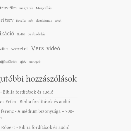
tény film
Megvallás
megtérés
ri terv
Novella
nők
okkultizmus
pokol
ikáció
Szabadulás
Siddiki
Vers
videó
szeretet
zellem
újév
újjászületés
ünnepek
utóbbi hozzászólások
-
Biblia fordítások és audió
os Erika
-
Biblia fordítások és audió
 ferenc
-
A médium bizonysága – 700-
b
 Róbert
-
Biblia fordítások és audió