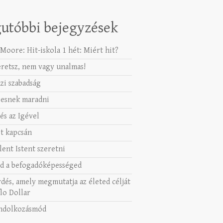
utóbbi bejegyzések
Moore: Hit-iskola 1 hét: Miért hit?
eretsz, nem vagy unalmas!
azi szabadság
esnek maradni
és az Igével
t kapcsán
lent Istent szeretni
d a befogadóképességed
rdés, amely megmutatja az életed célját
lo Dollar
ndolkozásmód