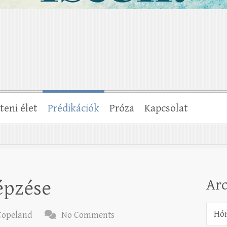
steni élet
Prédikációk
Próza
Kapcsolat
Ar
épzése
Archí
Copeland
No Comments