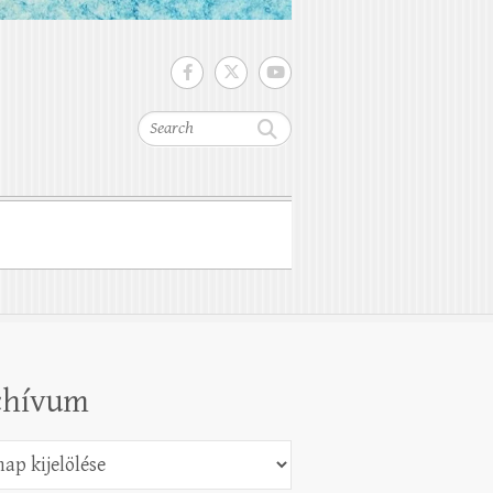
Search
chívum
vum