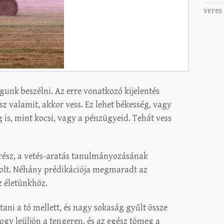
veres
ogunk beszélni. Az erre vonatkozó kijelentés
sz valamit, akkor vess. Ez lehet békesség, vagy
is, mint kocsi, vagy a pénzügyeid. Tehát vess
b rész, a vetés-aratás tanulmányozásának
 volt. Néhány prédikációja megmaradt az
z életünkhöz.
ítani a tó mellett, és nagy sokaság gyűlt össze
ogy leüljön a tengeren, és az egész tömeg a