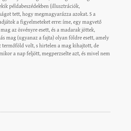
nekik példabeszédekben (illusztrációk,
ságot tett, hogy megmagyarázza azokat. S a
adjátok a figyelmeteket erre: íme, egy magvető
mag az ösvényre esett, és a madarak jöttek,
ás mag (ugyanaz a fajta) olyan földre esett, amely
 termőföld volt, s hirtelen a mag kihajtott, de
ikor a nap feljött, megperzselte azt, és mivel nem