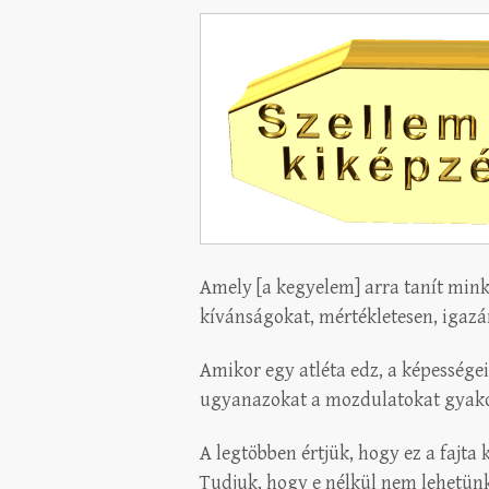
Amely [a kegyelem] arra tanít mink
kívánságokat, mértékletesen, igazán 
Amikor egy atléta edz, a képessége
ugyanazokat a mozdulatokat gyako
A legtöbben értjük, hogy ez a fajta 
Tudjuk, hogy e nélkül nem lehetünk