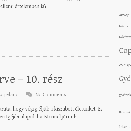
llemi értelemben is?
anyagi
Bővített
Bővített
Cop
evang
rve – 10. rész
Gyó
Copeland
No Comments
győze
ta, hogy végig éljük a kiszabott életünket. És
Házassá
ten Igéjén alapul, ha Istennel járunk…
Isten 