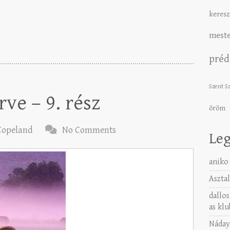
keresz
meste
préd
Szent S
rve – 9. rész
öröm
Copeland
No Comments
Leg
aniko
Asztal
dallos
as klu
Náday