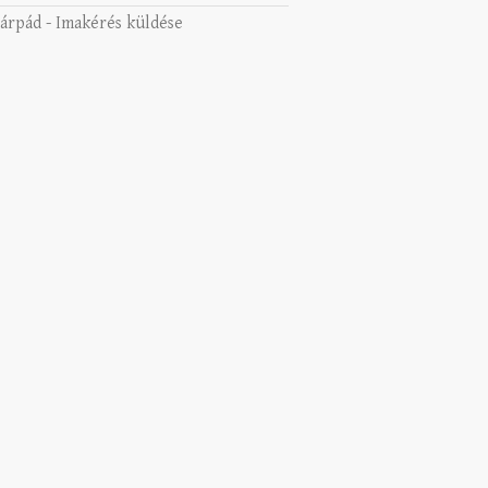
 árpád
-
Imakérés küldése