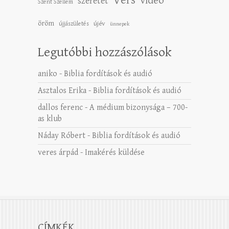
videó
szeretet
Szent Szellem
öröm
újév
újjászületés
ünnepek
Legutóbbi hozzászólások
aniko
-
Biblia fordítások és audió
Asztalos Erika
-
Biblia fordítások és audió
dallos ferenc
-
A médium bizonysága – 700-
as klub
Náday Róbert
-
Biblia fordítások és audió
veres árpád
-
Imakérés küldése
CÍMKÉK