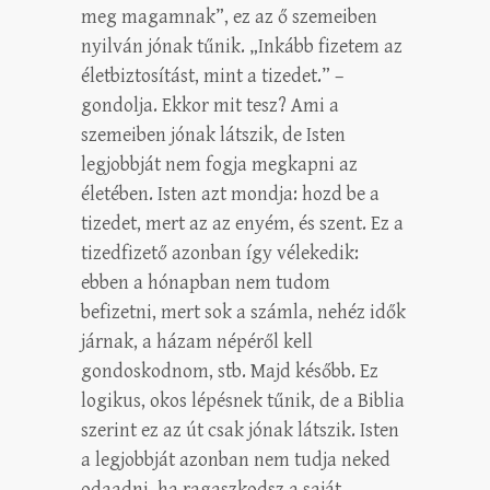
meg magamnak”, ez az ő szemeiben
nyilván jónak tűnik. „Inkább fizetem az
életbiztosítást, mint a tizedet.” –
gondolja. Ekkor mit tesz? Ami a
szemeiben jónak látszik, de Isten
legjobbját nem fogja megkapni az
életében. Isten azt mondja: hozd be a
tizedet, mert az az enyém, és szent. Ez a
tizedfizető azonban így vélekedik:
ebben a hónapban nem tudom
befizetni, mert sok a számla, nehéz idők
járnak, a házam népéről kell
gondoskodnom, stb. Majd később. Ez
logikus, okos lépésnek tűnik, de a Biblia
szerint ez az út csak jónak látszik. Isten
a legjobbját azonban nem tudja neked
odaadni, ha ragaszkodsz a saját