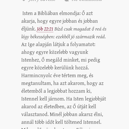
Isten a Bibliában elmondja: Ő azt
akarja, hogy egyre jobban és jobban
éljünk.
Jób 22:21
Bízd csak magadat ő reá és
légy békességben: ezekből jó származik reád.
Az Ige alapján látjuk a folyamatot:
ahogy egyre közelebb vagyunk
Istenhez, Ő megáld minket, mi pedig
egyre közelebb kerülünk hozzá.
Harmincnyolc éve tértem meg, és
megtanultam, ha azt akarom, hogy az
életemből a legjobbat hozzam ki,
Istennel kell járnom. Ha Isten legjobbját
akarod az életedben, az Ő útját kell
választanod. Minél jobban akarsz élni,
annál több időt kell töltened Istennel.