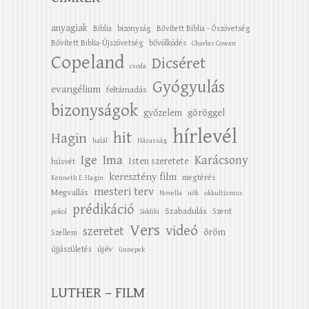
anyagiak
Biblia
bizonyság
Bővített Biblia - Ószövetség
Bővített Biblia-Újszövetség
bővölködés
Charles Cowan
Copeland
Dicséret
csoda
Gyógyulás
evangélium
feltámadás
bizonyságok
győzelem
göröggel
hírlevél
hit
Hagin
halál
Házasság
Ige
Ima
Karácsony
Isten szeretete
húsvét
keresztény film
megtérés
Kenneth E. Hagin
mesteri terv
Megvallás
Novella
nők
okkultizmus
prédikáció
Szabadulás
Szent
pokol
Siddiki
Vers
videó
szeretet
öröm
Szellem
újév
újjászületés
ünnepek
LUTHER – FILM