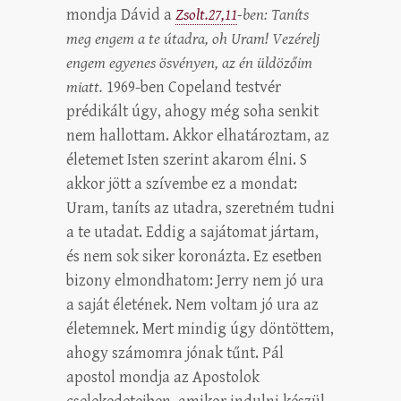
mondja Dávid a
Zsolt.27,11
-ben: Taníts
meg engem a te útadra, oh Uram! Vezérelj
engem egyenes ösvényen, az én üldözőim
miatt.
1969-ben Copeland testvér
prédikált úgy, ahogy még soha senkit
nem hallottam. Akkor elhatároztam, az
életemet Isten szerint akarom élni. S
akkor jött a szívembe ez a mondat:
Uram, taníts az utadra, szeretném tudni
a te utadat. Eddig a sajátomat jártam,
és nem sok siker koronázta. Ez esetben
bizony elmondhatom: Jerry nem jó ura
a saját életének. Nem voltam jó ura az
életemnek. Mert mindig úgy döntöttem,
ahogy számomra jónak tűnt. Pál
apostol mondja az Apostolok