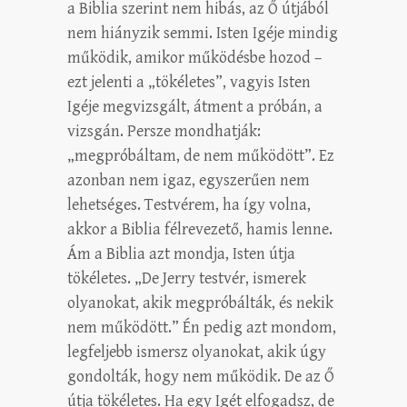
a Biblia szerint nem hibás, az Ő útjából
nem hiányzik semmi. Isten Igéje mindig
működik, amikor működésbe hozod –
ezt jelenti a „tökéletes”, vagyis Isten
Igéje megvizsgált, átment a próbán, a
vizsgán. Persze mondhatják:
„megpróbáltam, de nem működött”. Ez
azonban nem igaz, egyszerűen nem
lehetséges. Testvérem, ha így volna,
akkor a Biblia félrevezető, hamis lenne.
Ám a Biblia azt mondja, Isten útja
tökéletes. „De Jerry testvér, ismerek
olyanokat, akik megpróbálták, és nekik
nem működött.” Én pedig azt mondom,
legfeljebb ismersz olyanokat, akik úgy
gondolták, hogy nem működik. De az Ő
útja tökéletes. Ha egy Igét elfogadsz, de