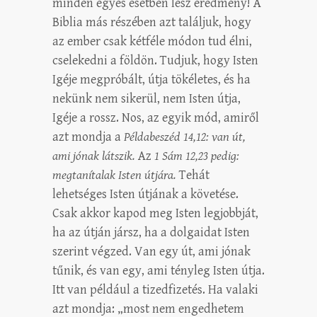
minden egyes esetben lesz eredmény! A
Biblia más részében azt találjuk, hogy
az ember csak kétféle módon tud élni,
cselekedni a földön. Tudjuk, hogy Isten
Igéje megpróbált, útja tökéletes, és ha
nekünk nem sikerül, nem Isten útja,
Igéje a rossz. Nos, az egyik mód, amiről
azt mondja a
Példabeszéd 14,12: van út,
ami jónak látszik.
Az
1 Sám 12,23 pedig:
megtanítalak Isten útjára.
Tehát
lehetséges Isten útjának a követése.
Csak akkor kapod meg Isten legjobbját,
ha az útján jársz, ha a dolgaidat Isten
szerint végzed. Van egy út, ami jónak
tűnik, és van egy, ami tényleg Isten útja.
Itt van például a tizedfizetés. Ha valaki
azt mondja: „most nem engedhetem