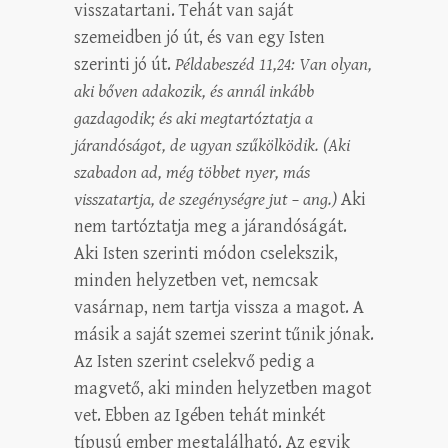
visszatartani. Tehát van saját
szemeidben jó út, és van egy Isten
szerinti jó út.
Példabeszéd 11,24: Van olyan,
aki bőven adakozik, és annál inkább
gazdagodik; és aki megtartóztatja a
járandóságot, de ugyan szűkölködik. (Aki
szabadon ad, még többet nyer, más
visszatartja, de szegénységre jut – ang.)
Aki
nem tartóztatja meg a járandóságát.
Aki Isten szerinti módon cselekszik,
minden helyzetben vet, nemcsak
vasárnap, nem tartja vissza a magot. A
másik a saját szemei szerint tűnik jónak.
Az Isten szerint cselekvő pedig a
magvető, aki minden helyzetben magot
vet. Ebben az Igében tehát minkét
típusú ember megtalálható. Az egyik