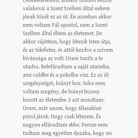
cselekedeteiben, amikor indulni készül
valahová: a Szent Szellem által nekem
jónak tűnik ez az út. Én azonban akkor
nem voltam Pál apostol, nem a Szent
Szellem által éltem az életemet. De
akkor rájöttem, hogy létezik Isten útja,
és az tökéletes, és attól kezdve a szívem
kívánsága az volt: Uram taníts a te
utadra. Belefáradtam a saját utaimba,
ami csődbe és a pokolba visz. Ez az út
szegénységet, hiányt hoz. Soha nem
voltam szegény, de hiányt bizony
hozott az életembe. S azt mondtam:
Uram, már unom, hogy állandóan
pórul járok. Hogy csak létezem. És
nagyon elfáradtam ebbe. Persze nem
tudtam meg egyetlen éjszaka, hogy mi