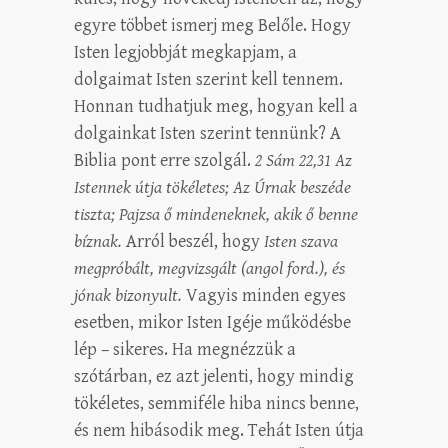
egyre többet ismerj meg Belőle. Hogy
Isten legjobbját megkapjam, a
dolgaimat Isten szerint kell tennem.
Honnan tudhatjuk meg, hogyan kell a
dolgainkat Isten szerint tennünk? A
Biblia pont erre szolgál.
2 Sám 22,31 Az
Istennek útja tökéletes; Az Úrnak beszéde
tiszta; Pajzsa ő mindeneknek, akik ő benne
bíznak.
Arról beszél, hogy
Isten szava
megpróbált, megvizsgált (angol ford.), és
jónak bizonyult.
Vagyis minden egyes
esetben, mikor Isten Igéje működésbe
lép – sikeres. Ha megnézzük a
szótárban, ez azt jelenti, hogy mindig
tökéletes, semmiféle hiba nincs benne,
és nem hibásodik meg. Tehát Isten útja