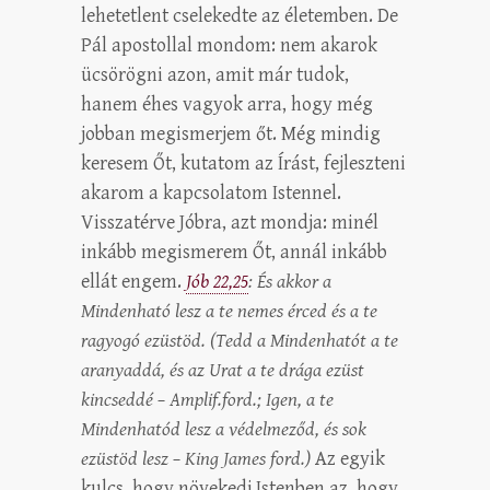
lehetetlent cselekedte az életemben. De
Pál apostollal mondom: nem akarok
ücsörögni azon, amit már tudok,
hanem éhes vagyok arra, hogy még
jobban megismerjem őt. Még mindig
keresem Őt, kutatom az Írást, fejleszteni
akarom a kapcsolatom Istennel.
Visszatérve Jóbra, azt mondja: minél
inkább megismerem Őt, annál inkább
ellát engem.
Jób 22,25
: És akkor a
Mindenható lesz a te nemes érced és a te
ragyogó ezüstöd. (Tedd a Mindenhatót a te
aranyaddá, és az Urat a te drága ezüst
kincseddé – Amplif.ford.; Igen, a te
Mindenhatód lesz a védelmeződ, és sok
ezüstöd lesz – King James ford.)
Az egyik
kulcs, hogy növekedj Istenben az, hogy