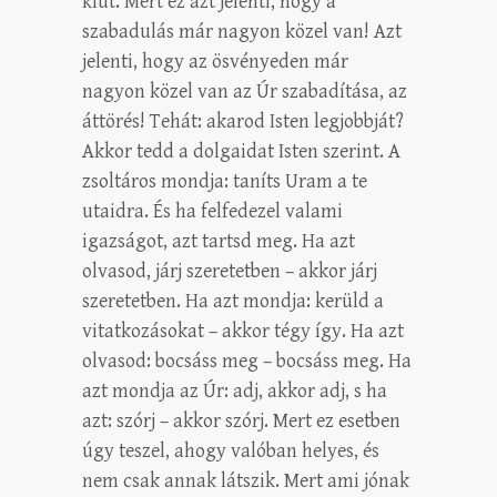
kiút. Mert ez azt jelenti, hogy a
szabadulás már nagyon közel van! Azt
jelenti, hogy az ösvényeden már
nagyon közel van az Úr szabadítása, az
áttörés! Tehát: akarod Isten legjobbját?
Akkor tedd a dolgaidat Isten szerint. A
zsoltáros mondja: taníts Uram a te
utaidra. És ha felfedezel valami
igazságot, azt tartsd meg. Ha azt
olvasod, járj szeretetben – akkor járj
szeretetben. Ha azt mondja: kerüld a
vitatkozásokat – akkor tégy így. Ha azt
olvasod: bocsáss meg – bocsáss meg. Ha
azt mondja az Úr: adj, akkor adj, s ha
azt: szórj – akkor szórj. Mert ez esetben
úgy teszel, ahogy valóban helyes, és
nem csak annak látszik. Mert ami jónak