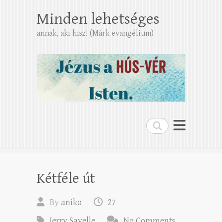
Minden lehetséges
annak, aki hisz! (Márk evangélium)
Search
Kétféle út
By
aniko
27
Jerry Savelle
No Comments