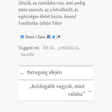
látszik, az romlásba visz. Ami pedig
Isten szerinti, az a bővölködő, és
egészséges életet hozza. Ámen!
Fordította: Orbán Tibor
Tagged on:
két út
,
prédikáció
,
Savelle
Betegség idején
←
„Boldogabb vagyok, mint
→
valaha”