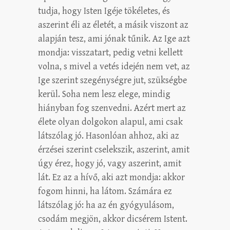
tudja, hogy Isten Igéje tökéletes, és
aszerint éli az életét, a másik viszont az
alapján tesz, ami jónak tűnik. Az Ige azt
mondja: visszatart, pedig vetni kellett
volna, s mivel a vetés idején nem vet, az
Ige szerint szegénységre jut, szükségbe
kerül. Soha nem lesz elege, mindig
hiányban fog szenvedni. Azért mert az
élete olyan dolgokon alapul, ami csak
látszólag jó. Hasonlóan ahhoz, aki az
érzései szerint cselekszik, aszerint, amit
úgy érez, hogy jó, vagy aszerint, amit
lát. Ez az a hívő, aki azt mondja: akkor
fogom hinni, ha látom. Számára ez
látszólag jó: ha az én gyógyulásom,
csodám megjön, akkor dicsérem Istent.