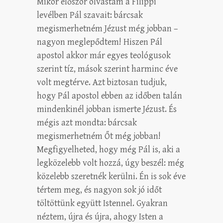
Mikor először olvastam a Filippi
levélben Pál szavait: bárcsak
megismerhetném Jézust még jobban –
nagyon meglepődtem! Hiszen Pál
apostol akkor már egyes teológusok
szerint tíz, mások szerint harminc éve
volt megtérve. Azt biztosan tudjuk,
hogy Pál apostol ebben az időben talán
mindenkinél jobban ismerte Jézust. És
mégis azt mondta: bárcsak
megismerhetném Őt még jobban!
Megfigyelheted, hogy még Pál is, aki a
legközelebb volt hozzá, úgy beszél: még
közelebb szeretnék kerülni. Én is sok éve
tértem meg, és nagyon sok jó időt
töltöttünk együtt Istennel. Gyakran
néztem, újra és újra, ahogy Isten a