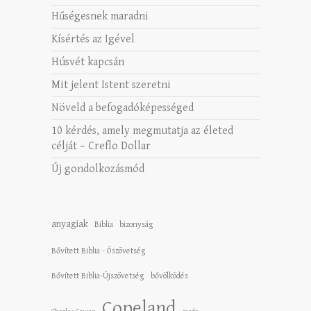
Hűségesnek maradni
Kísértés az Igével
Húsvét kapcsán
Mit jelent Istent szeretni
Növeld a befogadóképességed
10 kérdés, amely megmutatja az életed
célját – Creflo Dollar
Új gondolkozásmód
anyagiak
Biblia
bizonyság
Bővített Biblia - Ószövetség
Bővített Biblia-Újszövetség
bővölködés
Copeland