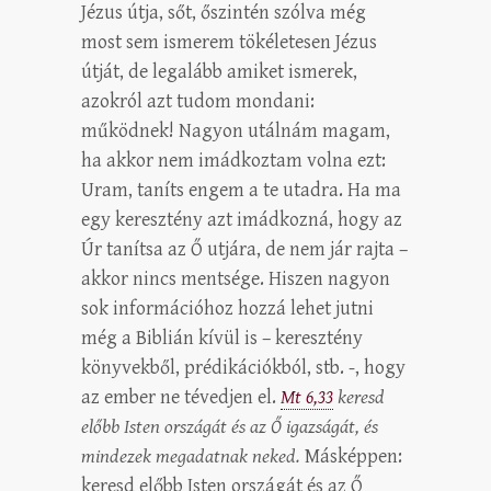
Jézus útja, sőt, őszintén szólva még
most sem ismerem tökéletesen Jézus
útját, de legalább amiket ismerek,
azokról azt tudom mondani:
működnek! Nagyon utálnám magam,
ha akkor nem imádkoztam volna ezt:
Uram, taníts engem a te utadra. Ha ma
egy keresztény azt imádkozná, hogy az
Úr tanítsa az Ő utjára, de nem jár rajta –
akkor nincs mentsége. Hiszen nagyon
sok információhoz hozzá lehet jutni
még a Biblián kívül is – keresztény
könyvekből, prédikációkból, stb. -, hogy
az ember ne tévedjen el.
Mt 6,33
keresd
előbb Isten országát és az Ő igazságát, és
mindezek megadatnak neked.
Másképpen:
keresd előbb Isten országát és az Ő