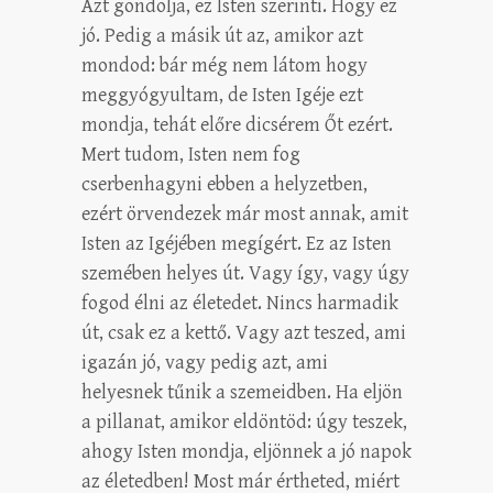
Azt gondolja, ez Isten szerinti. Hogy ez
jó. Pedig a másik út az, amikor azt
mondod: bár még nem látom hogy
meggyógyultam, de Isten Igéje ezt
mondja, tehát előre dicsérem Őt ezért.
Mert tudom, Isten nem fog
cserbenhagyni ebben a helyzetben,
ezért örvendezek már most annak, amit
Isten az Igéjében megígért. Ez az Isten
szemében helyes út. Vagy így, vagy úgy
fogod élni az életedet. Nincs harmadik
út, csak ez a kettő. Vagy azt teszed, ami
igazán jó, vagy pedig azt, ami
helyesnek tűnik a szemeidben. Ha eljön
a pillanat, amikor eldöntöd: úgy teszek,
ahogy Isten mondja, eljönnek a jó napok
az életedben! Most már értheted, miért