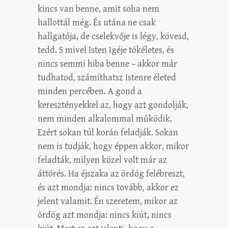
kincs van benne, amit soha nem
hallottál még. És utána ne csak
hallgatója, de cselekvője is légy, kövesd,
tedd. S mivel Isten Igéje tökéletes, és
nincs semmi hiba benne – akkor már
tudhatod, számíthatsz Istenre életed
minden percében. A gond a
keresztényekkel az, hogy azt gondolják,
nem minden alkalommal működik.
Ezért sokan túl korán feladják. Sokan
nem is tudják, hogy éppen akkor, mikor
feladták, milyen közel volt már az
áttörés. Ha éjszaka az ördög felébreszt,
és azt mondja: nincs tovább, akkor ez
jelent valamit. Én szeretem, mikor az
ördög azt mondja: nincs kiút, nincs