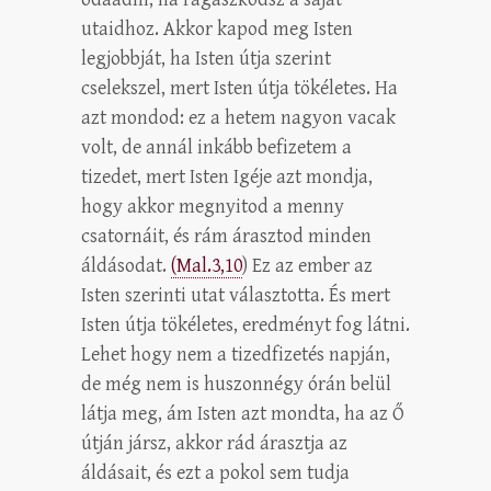
utaidhoz. Akkor kapod meg Isten
legjobbját, ha Isten útja szerint
cselekszel, mert Isten útja tökéletes. Ha
azt mondod: ez a hetem nagyon vacak
volt, de annál inkább befizetem a
tizedet, mert Isten Igéje azt mondja,
hogy akkor megnyitod a menny
csatornáit, és rám árasztod minden
áldásodat.
(Mal.3,10
) Ez az ember az
Isten szerinti utat választotta. És mert
Isten útja tökéletes, eredményt fog látni.
Lehet hogy nem a tizedfizetés napján,
de még nem is huszonnégy órán belül
látja meg, ám Isten azt mondta, ha az Ő
útján jársz, akkor rád árasztja az
áldásait, és ezt a pokol sem tudja