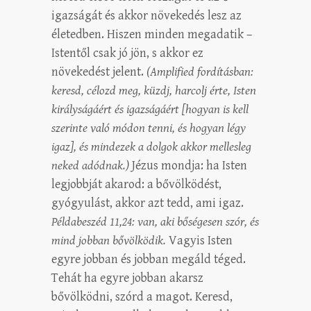
igazságát és akkor növekedés lesz az
életedben. Hiszen minden megadatik –
Istentől csak jó jön, s akkor ez
növekedést jelent.
(Amplified fordításban:
keresd, célozd meg, küzdj, harcolj érte, Isten
királyságáért és igazságáért [hogyan is kell
szerinte való módon tenni, és hogyan légy
igaz], és mindezek a dolgok akkor mellesleg
neked adódnak.)
Jézus mondja: ha Isten
legjobbját akarod: a bővölködést,
gyógyulást, akkor azt tedd, ami igaz.
Példabeszéd 11,24: van, aki bőségesen szór, és
mind jobban bővölködik.
Vagyis Isten
egyre jobban és jobban megáld téged.
Tehát ha egyre jobban akarsz
bővölködni, szórd a magot. Keresd,