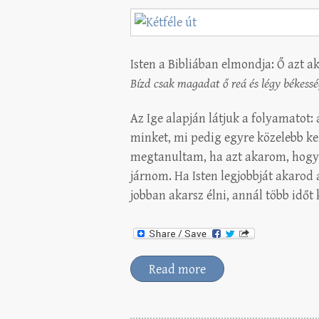
Isten a Bibliában elmondja: Ő azt a
Bízd csak magadat ő reá és légy békessé
Az Ige alapján látjuk a folyamatot
minket, mi pedig egyre közelebb k
megtanultam, ha azt akarom, hogy a
járnom. Ha Isten legjobbját akarod a
jobban akarsz élni, annál több időt k
Read more