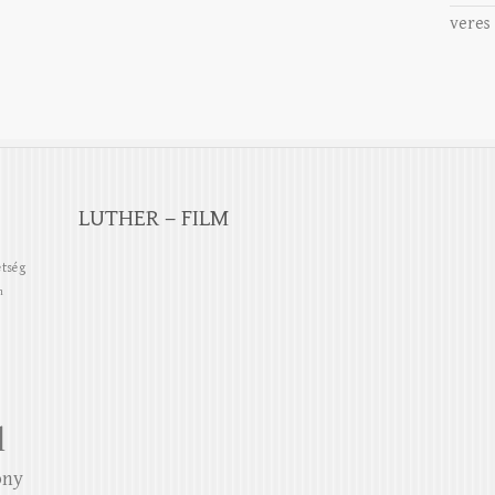
veres
LUTHER – FILM
etség
n
l
ony