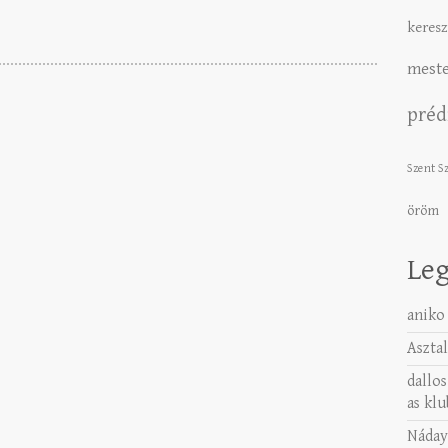
keresz
meste
préd
Szent S
öröm
Leg
aniko
Asztal
dallos
as klu
Náday