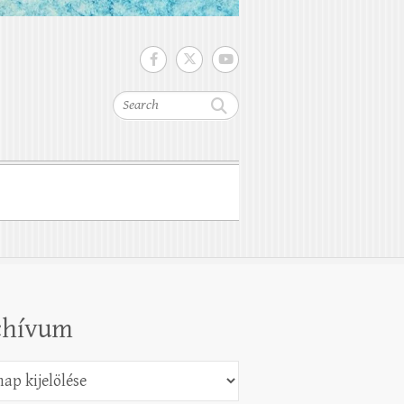
Search
chívum
vum