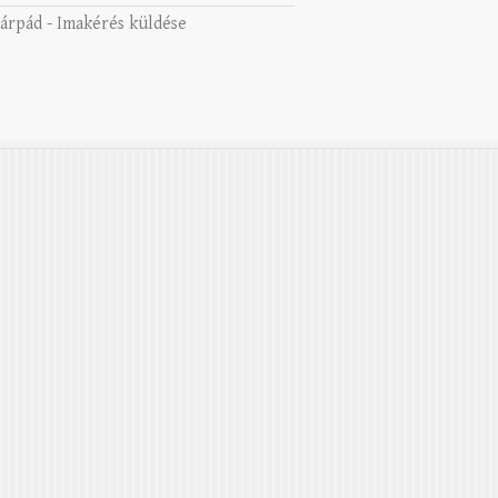
 árpád
-
Imakérés küldése