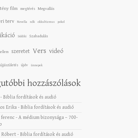
tény film
Megvallás
megtérés
ri terv
Novella
nők
okkultizmus
pokol
ikáció
Szabadulás
Siddiki
Vers
videó
szeretet
zellem
újév
újjászületés
ünnepek
utóbbi hozzászólások
-
Biblia fordítások és audió
os Erika
-
Biblia fordítások és audió
 ferenc
-
A médium bizonysága – 700-
b
 Róbert
-
Biblia fordítások és audió