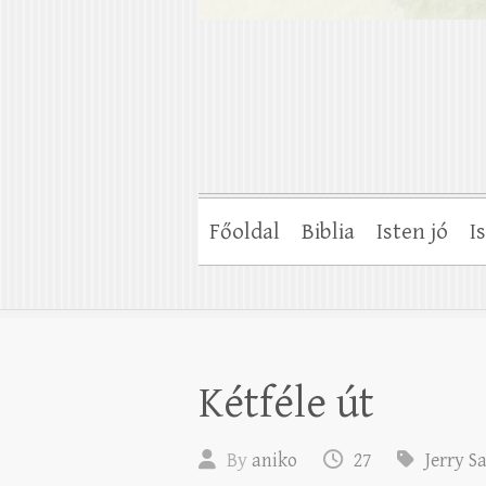
Főoldal
Biblia
Isten jó
I
Kétféle út
By
aniko
27
Jerry S