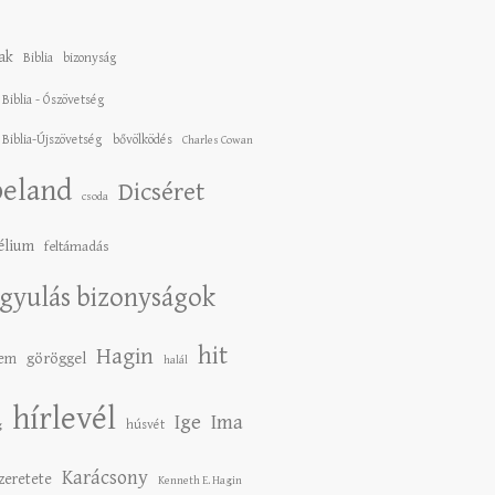
ak
Biblia
bizonyság
 Biblia - Ószövetség
 Biblia-Újszövetség
bővölködés
Charles Cowan
eland
Dicséret
csoda
élium
feltámadás
gyulás bizonyságok
hit
Hagin
lem
göröggel
halál
hírlevél
Ige
Ima
húsvét
g
Karácsony
szeretete
Kenneth E. Hagin