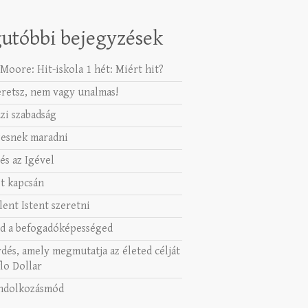
utóbbi bejegyzések
Moore: Hit-iskola 1 hét: Miért hit?
eretsz, nem vagy unalmas!
azi szabadság
esnek maradni
és az Igével
t kapcsán
lent Istent szeretni
d a befogadóképességed
rdés, amely megmutatja az életed célját
lo Dollar
ndolkozásmód