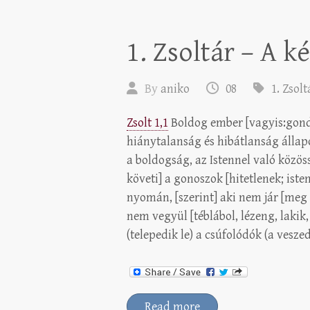
1. Zsoltár – A ké
By
aniko
08
1. Zsolt
Zsolt 1,1
Boldog ember [vagyis:gondok
hiánytalanság és hibátlanság állapo
a boldogság, az Istennel való közöss
követi] a gonoszok [hitetlenek; iste
nyomán, [szerint] aki nem jár [meg n
nem vegyül [téblábol, lézeng, lakik,
(telepedik le) a csúfolódók (a vesz
Read more