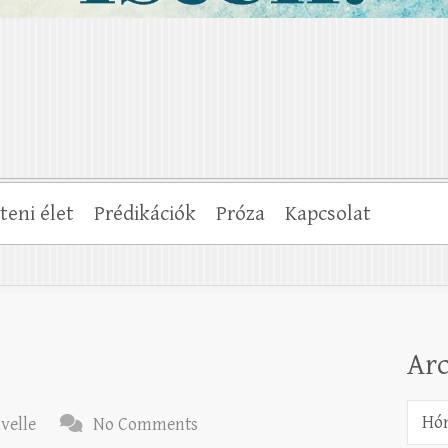
steni élet
Prédikációk
Próza
Kapcsolat
Ar
Archí
avelle
No Comments