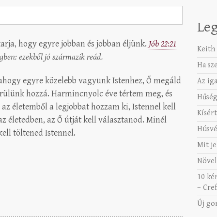
Leg
karja, hogy egyre jobban és jobban éljünk.
Jób 22:21
Keith 
gben: ezekből jó származik reád.
Ha sz
: ahogy egyre közelebb vagyunk Istenhez, Ő megáld
Az ig
erülünk hozzá. Harmincnyolc éve tértem meg, és
Hűség
z életemből a legjobbat hozzam ki, Istennel kell
Kísért
z életedben, az Ő útját kell választanod. Minél
Húsvé
ell töltened Istennel.
Mit je
Növel
10 ké
– Cref
Új go