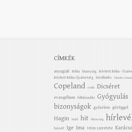
CÍMKÉK
anyagiak
Biblia
bizonyság
Bővített Biblia - Ószöv
Bővített Biblia-Újszövetség
bővölködés
Charles Cowa
Copeland
Dicséret
csoda
Gyógyulás
evangélium
feltámadás
bizonyságok
győzelem
göröggel
hírlevé
hit
Hagin
halál
Házasság
Ige
Ima
Karács
Isten szeretete
húsvét