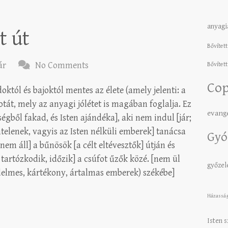
anyagi
t út
Bővített
ár
No Comments
Bővített
Cop
tól és bajoktól mentes az élete (amely jelenti: a
tát, mely az anyagi jólétet is magában foglalja. Ez
evang
égből fakad, és Isten ajándéka], aki nem indul [jár;
ntelenek, vagyis az Isten nélküli emberek] tanácsa
Gyó
em áll] a bűnösök [a célt eltévesztők] útján és
 tartózkodik, időzik] a csúfot űzők közé. [nem ül
győze
edelmes, kártékony, ártalmas emberek) székébe]
Házassá
Isten 