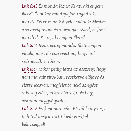
Luk 8:45
És monda Jézus: Ki az, aki engem
illete? És mikor mindnyájan tagadták,
monda Péter és akik ő vele valának: Mester,
a sokaság nyom és szorongat téged, és [azt]
mondod: Ki az, aki engem illete?
Luk 8:46
Jézus pedig monda: Illete engem
valaki; mert én észrevettem, hogy erő
származék ki tőlem.
Luk 8:47
Mikor pedig látta az asszony; hogy
nem maradt titokban, reszketve előjöve és
előtte leesvén, megjelenté néki az egész
sokaság előtt, miért illette őt, és hogy
azonnal meggyógyult.
Luk 8:48
És ő monda néki: Bízzál leányom, a
te hited megtartott téged; eredj el
békességgel!