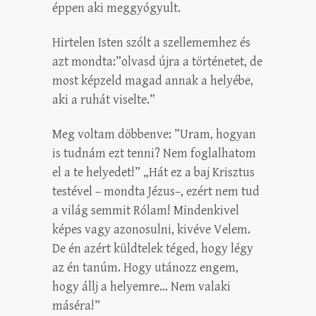
éppen aki meggyógyult.
Hirtelen Isten szólt a szellememhez és
azt mondta:”olvasd újra a történetet, de
most képzeld magad annak a helyébe,
aki a ruhát viselte.”
Meg voltam döbbenve: ”Uram, hogyan
is tudnám ezt tenni? Nem foglalhatom
el a te helyedet!” „Hát ez a baj Krisztus
testével – mondta Jézus–, ezért nem tud
a világ semmit Rólam! Mindenkivel
képes vagy azonosulni, kivéve Velem.
De én azért küldtelek téged, hogy légy
az én tanúm. Hogy utánozz engem,
hogy állj a helyemre… Nem valaki
máséra!”