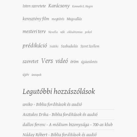
Karácsony
Isten szeretete
Kenneth E. Hagin
keresztény film
Megvallás
megtérés
mesteri terv
Novella
nők
okkultizmus
pokol
prédikáció
Szabadulás
Szent Szellem
Siddiki
Vers
videó
szeretet
öröm
újjászületés
újév
ünnepek
Legutóbbi hozzászólások
aniko
-
Biblia fordítások és audió
Asztalos Erika
-
Biblia fordítások és audió
dallos ferenc
-
A médium bizonysága – 700-as klub
Náday Róbert
-
Biblia fordítások és audió