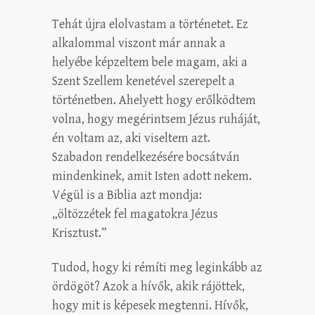
Tehát újra elolvastam a történetet. Ez
alkalommal viszont már annak a
helyébe képzeltem bele magam, aki a
Szent Szellem kenetével szerepelt a
történetben. Ahelyett hogy erőlködtem
volna, hogy megérintsem Jézus ruháját,
én voltam az, aki viseltem azt.
Szabadon rendelkezésére bocsátván
mindenkinek, amit Isten adott nekem.
Végül is a Biblia azt mondja:
„öltözzétek fel magatokra Jézus
Krisztust.”
Tudod, hogy ki rémíti meg leginkább az
ördögöt? Azok a hívők, akik rájöttek,
hogy mit is képesek megtenni. Hívők,