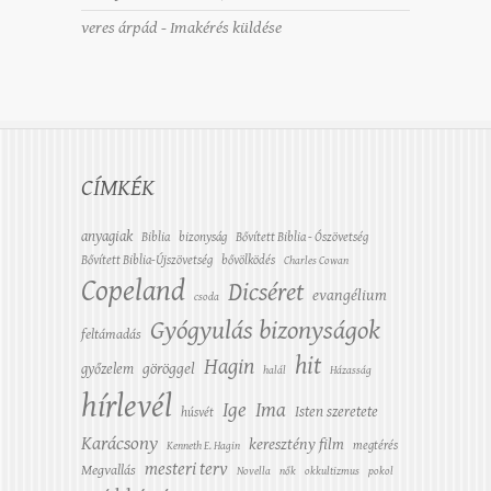
veres árpád
-
Imakérés küldése
CÍMKÉK
anyagiak
Biblia
bizonyság
Bővített Biblia - Ószövetség
Bővített Biblia-Újszövetség
bővölködés
Charles Cowan
Copeland
Dicséret
evangélium
csoda
Gyógyulás bizonyságok
feltámadás
hit
Hagin
győzelem
göröggel
halál
Házasság
hírlevél
Ige
Ima
Isten szeretete
húsvét
Karácsony
keresztény film
megtérés
Kenneth E. Hagin
mesteri terv
Megvallás
Novella
nők
okkultizmus
pokol