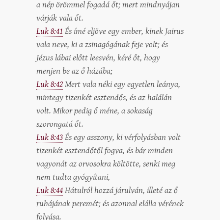
a nép örömmel fogadá őt; mert mindnyájan
várják vala őt.
Luk 8:41
És ímé eljöve egy ember, kinek Jairus
vala neve, ki a zsinagógának feje volt; és
Jézus lábai előtt leesvén, kéré őt, hogy
menjen be az ő házába;
Luk 8:42
Mert vala néki egy egyetlen leánya,
mintegy tizenkét esztendős, és az halálán
volt. Mikor pedig ő méne, a sokaság
szorongatá őt.
Luk 8:43
És egy asszony, ki vérfolyásban volt
tizenkét esztendőtől fogva, és bár minden
vagyonát az orvosokra költötte, senki meg
nem tudta gyógyítani,
Luk 8:44
Hátulról hozzá járulván, illeté az ő
ruhájának peremét; és azonnal elálla vérének
folyása.