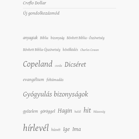
Creflo Dollar
Új gondolkozásmód
anyagiak
Biblia
bizonyság
Bővített Biblia - Ószövetség
Bővített Biblia-Újszövetség
bővölködés
Charles Cowan
Copeland
Dicséret
csoda
evangélium
feltámadás
Gyógyulás bizonyságok
hit
Hagin
győzelem
göröggel
halál
Házasság
hírlevél
Ige
Ima
húsvét