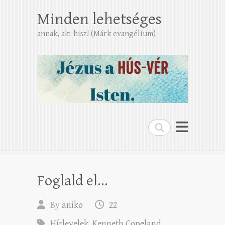
Minden lehetséges
annak, aki hisz! (Márk evangélium)
Search
Foglald el…
By
aniko
22
Hírlevelek
,
Kenneth Copeland