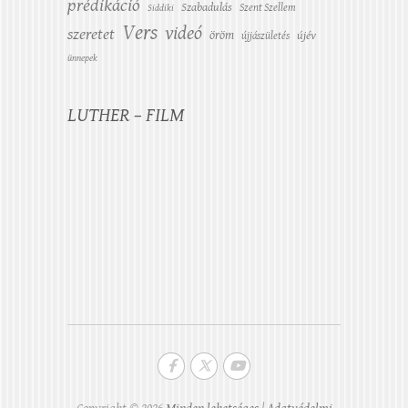
prédikáció
Szabadulás
Szent Szellem
Siddiki
Vers
videó
szeretet
öröm
újév
újjászületés
ünnepek
LUTHER – FILM