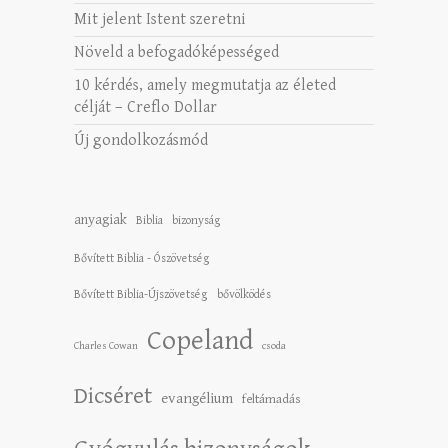
Mit jelent Istent szeretni
Növeld a befogadóképességed
10 kérdés, amely megmutatja az életed
célját – Creflo Dollar
Új gondolkozásmód
anyagiak
Biblia
bizonyság
Bővített Biblia - Ószövetség
Bővített Biblia-Újszövetség
bővölködés
Copeland
Charles Cowan
csoda
Dicséret
evangélium
feltámadás