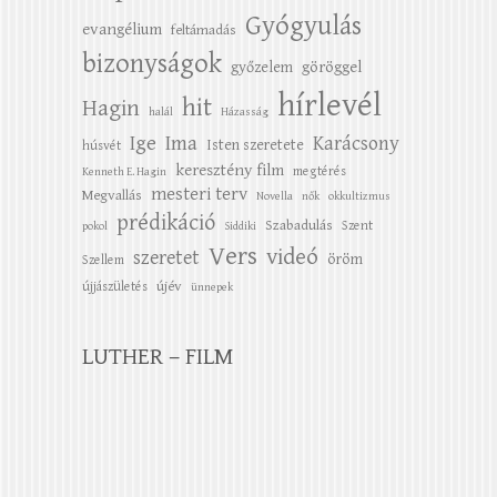
Gyógyulás
evangélium
feltámadás
bizonyságok
győzelem
göröggel
hírlevél
hit
Hagin
halál
Házasság
Ige
Ima
Karácsony
Isten szeretete
húsvét
keresztény film
megtérés
Kenneth E. Hagin
mesteri terv
Megvallás
Novella
nők
okkultizmus
prédikáció
Szabadulás
Szent
pokol
Siddiki
Vers
videó
szeretet
öröm
Szellem
újév
újjászületés
ünnepek
LUTHER – FILM