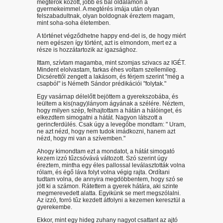
megtérők között, jobb és bal oldalamon a
gyermekeimmel. A megtérés imája után olyan
felszabadultnak, olyan boldognak éreztem magam,
mint soha-soha életemben.
A történet végződhetne happy end-del is, de hogy miért
nem egészen így történt, azt is elmondom, mert ez a
része is hozzátartozik az igazsághoz.
Ittam, szívtam magamba, mint szomjas szivacs az IGÉT.
Mindent elolvastam, farkas éhes voltam szellemileg.
Dicsérettől zengett a lakásom, és férjem szerint "még a
csapból" is Németh Sándor prédikációi "folytak."
Egy vasárnap délelőtt bejöttem a gyerekszobába, és
leültem a kis(nagy)lányom ágyának a szélére. Néztem,
hogy milyen szép, felhajtottam a hátán a hálóinget, és
elkezdtem simogatni a hátát. Nagyon látszott a
gerincferdülés. Csak úgy a levegőbe mondtam: " Uram,
ne azt nézd, hogy nem tudok imádkozni, hanem azt
nézd, hogy mi van a szívemben."
Ahogy kimondtam ezt a mondatot, a hátát simogató
kezem izzó tűzcsóvává változott. Szó szerint úgy
éreztem, mintha egy éles pallossal leválasztották volna
rólam, és égő láva folyt volna végig rajta. Ordítani
tudtam volna, de annyira megdöbbentem, hogy szó se
jött ki a számon. Rátettem a gyerek hátára, aki szinte
megmerevedett alatta. Egyikünk se mert megszólalni.
Az izzó, forró tűz kezdett átfolyni a kezemen keresztül a
gyerekembe.
Ekkor, mint egy hideg zuhany nagyot csattant az ajtó