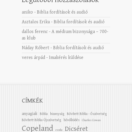
aniko
-
Biblia fordítások és audió
Asztalos Erika
-
Biblia fordítások és audió
dallos ferenc
-
A médium bizonysága – 700-
as klub
Náday Róbert
-
Biblia fordítások és audió
veres árpád
-
Imakérés küldése
CÍMKÉK
anyagiak
Biblia
bizonyság
Bővített Biblia - Ószövetség
Bővített Biblia-Újszövetség
bővölködés
Charles Cowan
Copeland
Dicséret
csoda