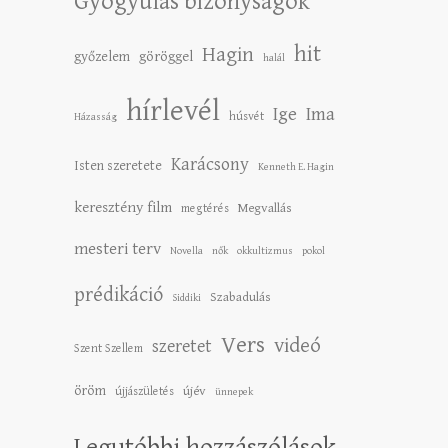
Gyógyulás bizonyságok
hit
Hagin
győzelem
göröggel
halál
hírlevél
Ige
Ima
húsvét
Házasság
Karácsony
Isten szeretete
Kenneth E. Hagin
keresztény film
Megvallás
megtérés
mesteri terv
Novella
nők
okkultizmus
pokol
prédikáció
Szabadulás
Siddiki
Vers
videó
szeretet
Szent Szellem
öröm
újév
újjászületés
ünnepek
Legutóbbi hozzászólások