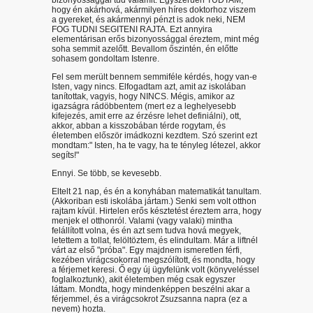
bizonyossággal tud valamit. Egyszerűen TUDTAM,
hogy én akárhová, akármilyen híres doktorhoz viszem
a gyereket, és akármennyi pénzt is adok neki, NEM
FOG TUDNI SEGITENI RAJTA. Ezt annyira
elementárisan erős bizonyossággal éreztem, mint még
soha semmit azelőtt. Bevallom őszintén, én előtte
sohasem gondoltam Istenre.
Fel sem merült bennem semmiféle kérdés, hogy van-e
Isten, vagy nincs. Elfogadtam azt, amit az iskolában
tanítottak, vagyis, hogy NINCS. Mégis, amikor az
igazságra rádöbbentem (mert ez a leghelyesebb
kifejezés, amit erre az érzésre lehet definiálni), ott,
akkor, abban a kisszobában térde rogytam, és
életemben először imádkozni kezdtem. Szó szerint ezt
mondtam:" Isten, ha te vagy, ha te tényleg létezel, akkor
segíts!"
Ennyi. Se több, se kevesebb.
Eltelt 21 nap, és én a konyhában matematikát tanultam.
(Akkoriban esti iskolába jártam.) Senki sem volt otthon
rajtam kívül. Hirtelen erős késztetést éreztem arra, hogy
menjek el otthonról. Valami (vagy valaki) mintha
felállított volna, és én azt sem tudva hová megyek,
letettem a tollat, felöltöztem, és elindultam. Már a liftnél
várt az első "próba". Egy majdnem ismeretlen férfi,
kezében virágcsokorral megszólított, és mondta, hogy
a férjemet keresi. Ő egy új ügyfelünk volt (könyveléssel
foglalkoztunk), akit életemben még csak egyszer
láttam. Mondta, hogy mindenképpen beszélni akar a
férjemmel, és a virágcsokrot Zsuzsanna napra (ez a
nevem) hozta.