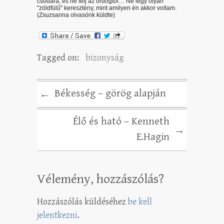
csodára, és ne félj az ördögtől… Ne légy olyan
"zöldfülű" keresztény, mint amilyen én akkor voltam.
(Zsuzsanna olvasónk küldte)
Tagged on:
bizonyság
Békesség – görög alapján
←
Élő és ható – Kenneth
→
E.Hagin
Vélemény, hozzászólás?
Hozzászólás küldéséhez
be kell
jelentkezni
.