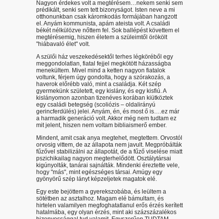
Nagyon érdekes volt a megtérésem…nekem senki sem
prédikált, senki sem tett bizonyságot. Isten neve a mi
otthonunkban csak káromkodás formájában hangzott
el. Anyám kommunista, apám ateista volt. A családi
békét nélkülözve nőttem fel. Sok ballépést követtem el
megtérésemig, hiszen életem a szüleimtől örökölt
"hiábavaló élet" volt.
A szülői ház veszekedésektől terhes légköréből egy
meggondolatlan, fiatal fejjel megkötött házasságba
menekültem. Mivel mind a ketten nagyon fiatalok
voltunk, férjem úgy gondolta, hogy a szórakozás, a
haverok előrébb való, mint a családja. Két szép
gyermekünk született, egy kislány, és egy kisfiú. A
kislányomon azonban tizenéves korában kiütköztek
egy családi betegség (scoliózis – oldalirányú
gerincferdülés) jelei. Anyám, én, és most ő is….ez már
a harmadik generáció volt. Akkor még nem tudtam ez
mit jelent, hiszen nem voltam bibliaismerő ember.
Mindent, amit csak anya megtehet, megtettem. Orvostól
orvosig vittem, de az állapota nem javult. Megpróbálták
fűzővel stabilizálni az állapotát, de a fűző viselése miatt
pszichikailag nagyon megterhelődött. Osztálytársai
kigúnyolták, tanárai sajnálták. Mindenki éreztette vele,
hogy "más", mint egészséges társai. Amúgy egy
gyönyörű szép lányt képzeljetek magatok elé.
Egy este bejöttem a gyerekszobába, és leültem a
sötétben az asztalhoz. Magam elé bámultam, és
hirtelen valamilyen megfoghatatlanul erős érzés kerített
hatalmába, egy olyan érzés, mint aki százszázalékos