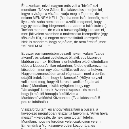
Én azonban, mivel nagyon erős volt a "hívás", ezt
mondtam: "Nézze Gábor, itt a lakáskulcs, menjen fel,
tegye a virágot a vázába, várja meg a férjemet, de
nekem MENNEM KELL. (Mintha nem is én lennék, mert
ilyet azért soha nem mertem azelőtt megtenni, hogy
egy gyakorlatilag idegennek oda adom a lakáskulcsot).
Tovább mentem, de csak a buszmegállóig jutottam el,
mert jött velem szemben a matematika korrepetitor (egy
főiskolás fiú), aki engem matematikából korrepetált.
Neki is mondtam, hogy sajnálom, de nem érek rá, mert
"MENNEM KELL."
Egyszer egy ismerősöm beszélt nekem valami "Lajos
atyáról", és valami gyülekezetről, akik egy bizonyos
klubban vannak. Előttem is érthetetlen okból elindultam
ebbe a klubba. Amikor odaértem, földbe gyökereztem a
küszöbön, mert egy bútorkiállítás volt ezen a helyen.
Nagyon szerencsétlen arcot vághattam, mert a portás
odajött érdeklődni, hogy kit keresek? (Hülye helyzet
volt, mond meg, hogy kit keresel, amikor fogalmad
sincs.) Mondtam, inkább nyögtem, hogy egy
"társaságot" keresek. Azonnal kapcsolt, és mondta,
hogy jó másfél hónapja átköltöztek a
Munkásművelődési Központba. (Ez a lakásomtól 5
percre található.)
Visszafordultam, és ahogy felszálltam a buszra, a
következő megállóban felszállt a lányom is. "Anyu hová
mész?" – kérdezte, de neki sem tudtam felelni.
Mondtam, hogy ne törődjön vele, csak jöjjön velem.
Elmentünk a Munkásművelődési központba, és