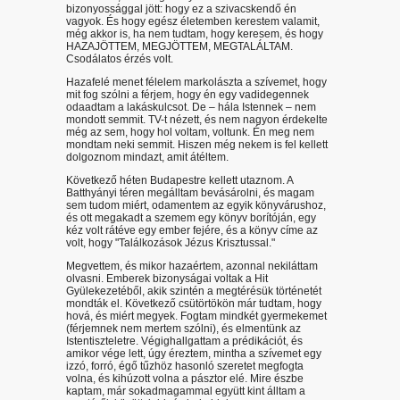
bizonyossággal jött: hogy ez a szivacskendő én
vagyok. És hogy egész életemben kerestem valamit,
még akkor is, ha nem tudtam, hogy keresem, és hogy
HAZAJÖTTEM, MEGJÖTTEM, MEGTALÁLTAM.
Csodálatos érzés volt.
Hazafelé menet félelem markolászta a szívemet, hogy
mit fog szólni a férjem, hogy én egy vadidegennek
odaadtam a lakáskulcsot. De – hála Istennek – nem
mondott semmit. TV-t nézett, és nem nagyon érdekelte
még az sem, hogy hol voltam, voltunk. Én meg nem
mondtam neki semmit. Hiszen még nekem is fel kellett
dolgoznom mindazt, amit átéltem.
Következő héten Budapestre kellett utaznom. A
Batthyányi téren megálltam bevásárolni, és magam
sem tudom miért, odamentem az egyik könyvárushoz,
és ott megakadt a szemem egy könyv borítóján, egy
kéz volt rátéve egy ember fejére, és a könyv címe az
volt, hogy "Találkozások Jézus Krisztussal."
Megvettem, és mikor hazaértem, azonnal nekiláttam
olvasni. Emberek bizonyságai voltak a Hit
Gyülekezetéből, akik szintén a megtérésük történetét
mondták el. Következő csütörtökön már tudtam, hogy
hová, és miért megyek. Fogtam mindkét gyermekemet
(férjemnek nem mertem szólni), és elmentünk az
Istentiszteletre. Végighallgattam a prédikációt, és
amikor vége lett, úgy éreztem, mintha a szívemet egy
izzó, forró, égő tűzhöz hasonló szeretet megfogta
volna, és kihúzott volna a pásztor elé. Mire észbe
kaptam, már sokadmagammal együtt kint álltam a