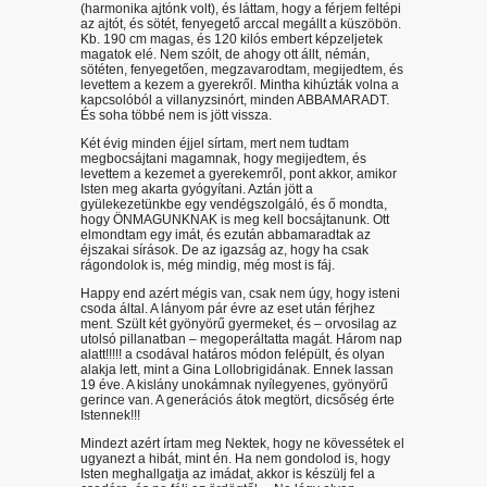
(harmonika ajtónk volt), és láttam, hogy a férjem feltépi
az ajtót, és sötét, fenyegető arccal megállt a küszöbön.
Kb. 190 cm magas, és 120 kilós embert képzeljetek
magatok elé. Nem szólt, de ahogy ott állt, némán,
sötéten, fenyegetően, megzavarodtam, megijedtem, és
levettem a kezem a gyerekről. Mintha kihúzták volna a
kapcsolóból a villanyzsinórt, minden ABBAMARADT.
És soha többé nem is jött vissza.
Két évig minden éjjel sírtam, mert nem tudtam
megbocsájtani magamnak, hogy megijedtem, és
levettem a kezemet a gyerekemről, pont akkor, amikor
Isten meg akarta gyógyítani. Aztán jött a
gyülekezetünkbe egy vendégszolgáló, és ő mondta,
hogy ÖNMAGUNKNAK is meg kell bocsájtanunk. Ott
elmondtam egy imát, és ezután abbamaradtak az
éjszakai sírások. De az igazság az, hogy ha csak
rágondolok is, még mindig, még most is fáj.
Happy end azért mégis van, csak nem úgy, hogy isteni
csoda által. A lányom pár évre az eset után férjhez
ment. Szült két gyönyörű gyermeket, és – orvosilag az
utolsó pillanatban – megoperáltatta magát. Három nap
alatt!!!!! a csodával határos módon felépült, és olyan
alakja lett, mint a Gina Lollobrigidának. Ennek lassan
19 éve. A kislány unokámnak nyílegyenes, gyönyörű
gerince van. A generációs átok megtört, dicsőség érte
Istennek!!!
Mindezt azért írtam meg Nektek, hogy ne kövessétek el
ugyanezt a hibát, mint én. Ha nem gondolod is, hogy
Isten meghallgatja az imádat, akkor is készülj fel a