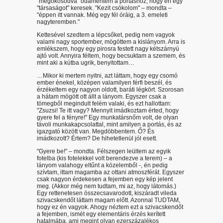
"megokosodva" odamentem a portáshoz, hogy én egy
"társaságot" keresek. "Kezit csókolom" – mondta –
"éppen itt vannak. Még egy fél óráig, a 3. emeleti
nagyteremben."
Kettesével szedtem a lépcsőket, pedig nem vagyok
valami nagy sportember, mögöttem a kislányom. Arra is
emlékszem, hogy egy pirosra festett nagy kétszárnyú
ajtó volt. Annyira féltem, hogy becsuktam a szemem, és
mint aki a kútba ugrik, benyitottam…
…Mikor ki mertem nyitni, azt láttam, hogy egy csomó
ember énekel, középen valamilyen férfi beszél, és
érzékeltem egy nagyon oldott, baráti légkört. Szorosan
a hátam mögött ott állt a lányom. Egyszer csak a
tömegből megindult felém valaki, és ezt hallottam:
"Zsuzsi! Te itt vagy? Mennyit imádkoztam érted, hogy
gyere fel a fényre!" Egy munkatársnőm volt, de olyan
távoli munkakapcsolattal, mint amilyen a portás, és az
igazgató között van. Megdöbbentem. Ő? És
imádkozott? Értem? De hihetetlenül jól esett.
"Gyere be!" – mondta. Félszegen leültem az egyik
fotelba (kis fotelekkel volt berendezve a terem) – a
lányom valahogy eltűnt a közelemből -, én pedig
szívtam, ittam magamba az ottani atmoszférát. Egyszer
csak nagyon érdekesen a fejemben egy kép jelent
meg. (Akkor még nem tudtam, mi az, hogy látomás.)
Egy rettenetesen összecsavarodott, kiszáradt vileda
szivacskendőt láttam magam előtt. Azonnal TUDTAM,
hogy ez én vagyok. Ahogy néztem ezt a szivacskendőt
a fejemben, ismét egy elementáris érzés kerített
hatalmába, ami megint olyan ezerszázalékos