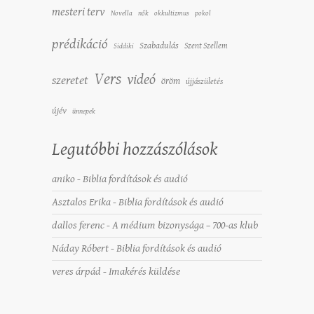
mesteri terv
Novella
nők
okkultizmus
pokol
prédikáció
Szabadulás
Szent Szellem
Siddiki
Vers
videó
szeretet
öröm
újjászületés
újév
ünnepek
Legutóbbi hozzászólások
aniko
-
Biblia fordítások és audió
Asztalos Erika
-
Biblia fordítások és audió
dallos ferenc
-
A médium bizonysága – 700-as klub
Náday Róbert
-
Biblia fordítások és audió
veres árpád
-
Imakérés küldése