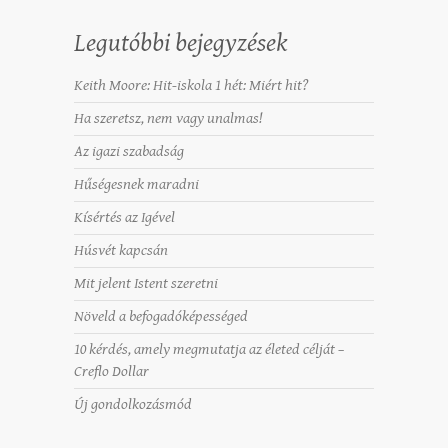
Legutóbbi bejegyzések
Keith Moore: Hit-iskola 1 hét: Miért hit?
Ha szeretsz, nem vagy unalmas!
Az igazi szabadság
Hűségesnek maradni
Kísértés az Igével
Húsvét kapcsán
Mit jelent Istent szeretni
Növeld a befogadóképességed
10 kérdés, amely megmutatja az életed célját –
Creflo Dollar
Új gondolkozásmód