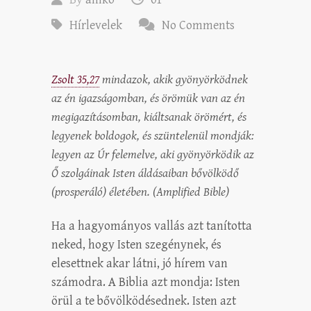
Hírlevelek
No Comments
Zsolt 35,27
mindazok, akik gyönyörködnek
az én igazságomban, és örömük van az én
megigazításomban, kiáltsanak örömért, és
legyenek boldogok, és szüntelenül mondják:
legyen az Úr felemelve, aki gyönyörködik az
Ő szolgáinak Isten áldásaiban bővölködő
(prosperáló) életében. (Amplified Bible)
Ha a hagyományos vallás azt tanította
neked, hogy Isten szegénynek, és
elesettnek akar látni, jó hírem van
számodra. A Biblia azt mondja: Isten
örül a te bővölködésednek. Isten azt