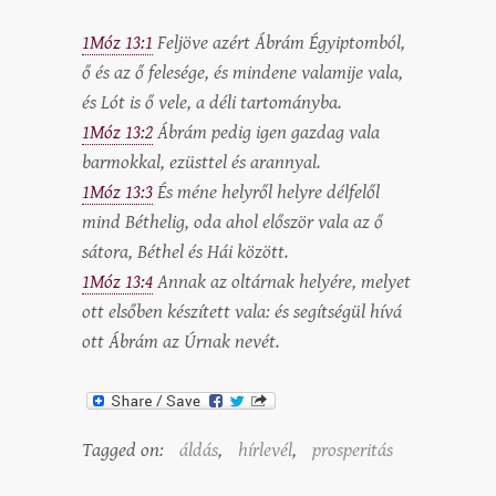
1Móz 13:1
Feljöve azért Ábrám Égyiptomból,
ő és az ő felesége, és mindene valamije vala,
és Lót is ő vele, a déli tartományba.
1Móz 13:2
Ábrám pedig igen gazdag vala
barmokkal, ezüsttel és arannyal.
1Móz 13:3
És méne helyről helyre délfelől
mind Béthelig, oda ahol először vala az ő
sátora, Béthel és Hái között.
1Móz 13:4
Annak az oltárnak helyére, melyet
ott elsőben készített vala: és segítségül hívá
ott Ábrám az Úrnak nevét.
Tagged on:
áldás
,
hírlevél
,
prosperitás