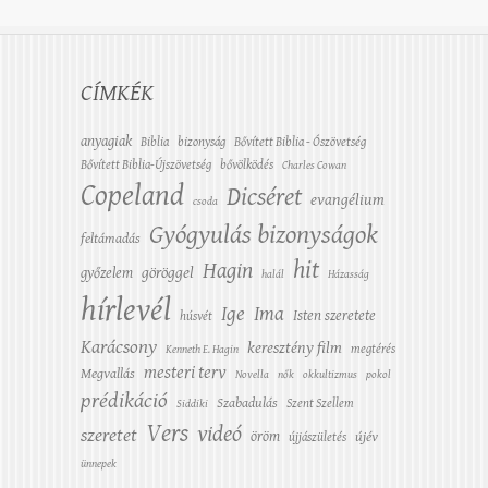
CÍMKÉK
anyagiak
Biblia
bizonyság
Bővített Biblia - Ószövetség
Bővített Biblia-Újszövetség
bővölködés
Charles Cowan
Copeland
Dicséret
evangélium
csoda
Gyógyulás bizonyságok
feltámadás
hit
Hagin
győzelem
göröggel
halál
Házasság
hírlevél
Ige
Ima
Isten szeretete
húsvét
Karácsony
keresztény film
megtérés
Kenneth E. Hagin
mesteri terv
Megvallás
Novella
nők
okkultizmus
pokol
prédikáció
Szabadulás
Szent Szellem
Siddiki
Vers
videó
szeretet
öröm
újév
újjászületés
ünnepek