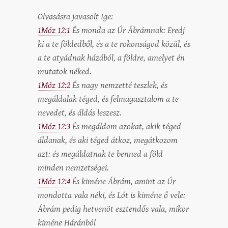
Olvasásra javasolt Ige:
1Móz 12:1
És monda az Úr Ábrámnak: Eredj
ki a te földedből, és a te rokonságod közül, és
a te atyádnak házából, a földre, amelyet én
mutatok néked.
1Móz 12:2
És nagy nemzetté teszlek, és
megáldalak téged, és felmagasztalom a te
nevedet, és áldás leszesz.
1Móz 12:3
És megáldom azokat, akik téged
áldanak, és aki téged átkoz, megátkozom
azt: és megáldatnak te benned a föld
minden nemzetségei.
1Móz 12:4
És kiméne Ábrám, amint az Úr
mondotta vala néki, és Lót is kiméne ő vele:
Ábrám pedig hetvenöt esztendős vala, mikor
kiméne Háránból