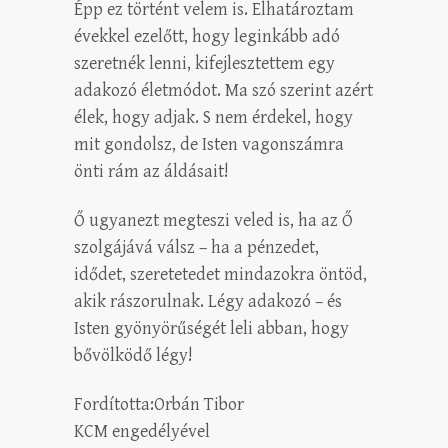
Épp ez történt velem is. Elhatároztam
évekkel ezelőtt, hogy leginkább adó
szeretnék lenni, kifejlesztettem egy
adakozó életmódot. Ma szó szerint azért
élek, hogy adjak. S nem érdekel, hogy
mit gondolsz, de Isten vagonszámra
önti rám az áldásait!
Ő ugyanezt megteszi veled is, ha az Ő
szolgájává válsz – ha a pénzedet,
idődet, szeretetedet mindazokra öntöd,
akik rászorulnak. Légy adakozó – és
Isten gyönyörűségét leli abban, hogy
bővölködő légy!
Fordította:Orbán Tibor
KCM engedélyével