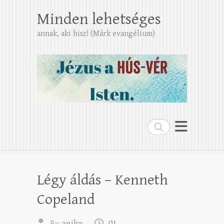
Minden lehetséges
annak, aki hisz! (Márk evangélium)
Search
Légy áldás – Kenneth
Copeland
By
aniko
01