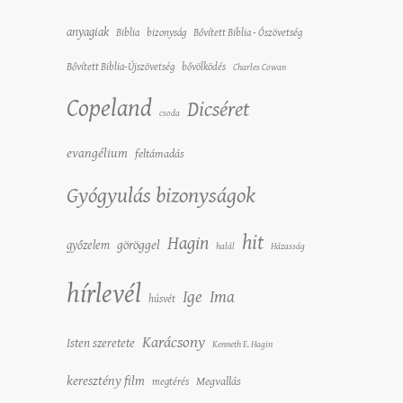
anyagiak
Biblia
bizonyság
Bővített Biblia - Ószövetség
Bővített Biblia-Újszövetség
bővölködés
Charles Cowan
Copeland
Dicséret
csoda
evangélium
feltámadás
Gyógyulás bizonyságok
hit
Hagin
győzelem
göröggel
halál
Házasság
hírlevél
Ige
Ima
húsvét
Karácsony
Isten szeretete
Kenneth E. Hagin
keresztény film
Megvallás
megtérés