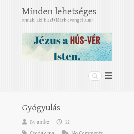
Minden lehetséges
annak, aki hisz! (Márk evangélium)
Search
Gyógyulás
By
aniko
12
Csodák ma
No Comments