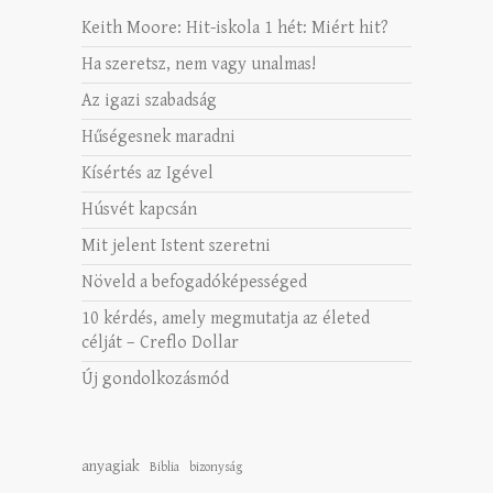
Keith Moore: Hit-iskola 1 hét: Miért hit?
Ha szeretsz, nem vagy unalmas!
Az igazi szabadság
Hűségesnek maradni
Kísértés az Igével
Húsvét kapcsán
Mit jelent Istent szeretni
Növeld a befogadóképességed
10 kérdés, amely megmutatja az életed
célját – Creflo Dollar
Új gondolkozásmód
anyagiak
Biblia
bizonyság