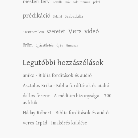
mesteri terv
Novella
nők
okkultizmus
pokol
prédikáció
Szabadulás
Siddiki
Vers
videó
szeretet
Szent Szellem
öröm
újév
újjászületés
ünnepek
Legutóbbi hozzászólások
aniko
-
Biblia fordítások és audió
Asztalos Erika
-
Biblia fordítások és audió
dallos ferenc
-
A médium bizonysága – 700-
as klub
Náday Róbert
-
Biblia fordítások és audió
veres árpád
-
Imakérés küldése