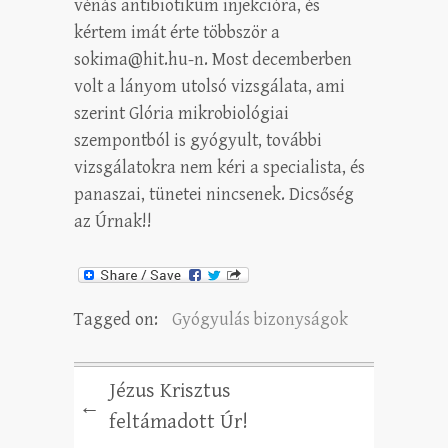
vénás antibiotikum injekcióra, és
kértem imát érte többször a
sokima@hit.hu-n. Most decemberben
volt a lányom utolsó vizsgálata, ami
szerint Glória mikrobiológiai
szempontból is gyógyult, további
vizsgálatokra nem kéri a specialista, és
panaszai, tünetei nincsenek. Dicsőség
az Úrnak!!
Tagged on:
Gyógyulás bizonyságok
Jézus Krisztus
←
feltámadott Úr!