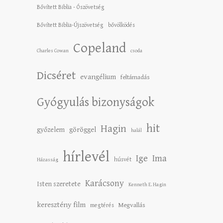
Bővített Biblia - Ószövetség
Bővített Biblia-Újszövetség
bővölködés
Copeland
Charles Cowan
csoda
Dicséret
evangélium
feltámadás
Gyógyulás bizonyságok
hit
Hagin
győzelem
göröggel
halál
hírlevél
Ige
Ima
húsvét
Házasság
Karácsony
Isten szeretete
Kenneth E. Hagin
keresztény film
Megvallás
megtérés