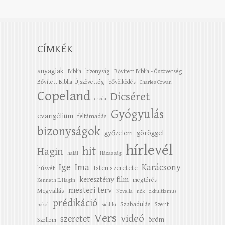
CÍMKÉK
anyagiak
Biblia
bizonyság
Bővített Biblia - Ószövetség
Bővített Biblia-Újszövetség
bővölködés
Charles Cowan
Copeland
Dicséret
csoda
Gyógyulás
evangélium
feltámadás
bizonyságok
győzelem
göröggel
hírlevél
hit
Hagin
halál
Házasság
Ige
Ima
Karácsony
Isten szeretete
húsvét
keresztény film
megtérés
Kenneth E. Hagin
mesteri terv
Megvallás
Novella
nők
okkultizmus
prédikáció
Szabadulás
Szent
pokol
Siddiki
Vers
videó
szeretet
öröm
Szellem