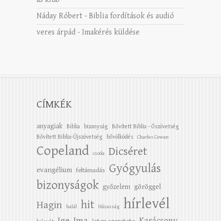
Náday Róbert
-
Biblia fordítások és audió
veres árpád
-
Imakérés küldése
CÍMKÉK
anyagiak
Biblia
bizonyság
Bővített Biblia - Ószövetség
Bővített Biblia-Újszövetség
bővölködés
Charles Cowan
Copeland
Dicséret
csoda
Gyógyulás
evangélium
feltámadás
bizonyságok
győzelem
göröggel
hírlevél
hit
Hagin
halál
Házasság
Ige
Ima
Karácsony