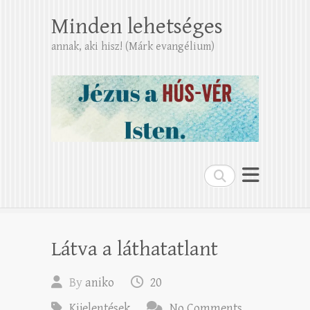
Minden lehetséges
annak, aki hisz! (Márk evangélium)
Search
Látva a láthatatlant
By
aniko
20
Kijelentések
No Comments