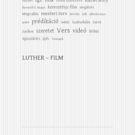
Isten szeretete
húsvét
keresztény film
megtérés
Kenneth E. Hagin
mesteri terv
Megvallás
Novella
nők
okkultizmus
prédikáció
Szabadulás
Szent
pokol
Siddiki
Vers
videó
szeretet
öröm
Szellem
újév
újjászületés
ünnepek
LUTHER – FILM