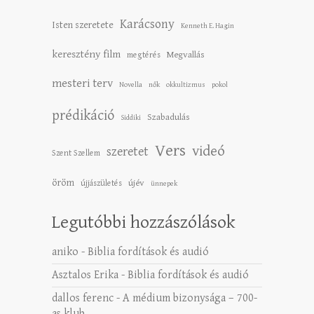
Karácsony
Isten szeretete
Kenneth E. Hagin
keresztény film
Megvallás
megtérés
mesteri terv
Novella
nők
okkultizmus
pokol
prédikáció
Szabadulás
Siddiki
Vers
videó
szeretet
Szent Szellem
öröm
újév
újjászületés
ünnepek
Legutóbbi hozzászólások
aniko
-
Biblia fordítások és audió
Asztalos Erika
-
Biblia fordítások és audió
dallos ferenc
-
A médium bizonysága – 700-
as klub