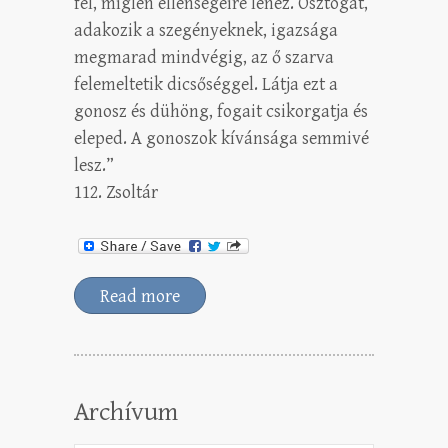
fél, míglen ellenségeire lenéz. Osztogat,
adakozik a szegényeknek, igazsága
megmarad mindvégig, az ő szarva
felemeltetik dicsőséggel. Látja ezt a
gonosz és dühöng, fogait csikorgatja és
eleped. A gonoszok kívánsága semmivé
lesz.”
112. Zsoltár
Read more
Archívum