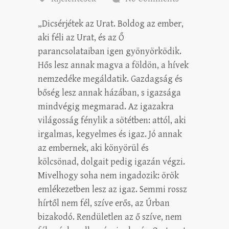
„Dicsérjétek az Urat. Boldog az ember,
aki féli az Urat, és az Ő
parancsolataiban igen gyönyörködik.
Hős lesz annak magva a földön, a hívek
nemzedéke megáldatik. Gazdagság és
bőség lesz annak házában, s igazsága
mindvégig megmarad. Az igazakra
világosság fénylik a sötétben: attól, aki
irgalmas, kegyelmes és igaz. Jó annak
az embernek, aki könyörül és
kölcsönad, dolgait pedig igazán végzi.
Mivelhogy soha nem ingadozik: örök
emlékezetben lesz az igaz. Semmi rossz
hírtől nem fél, szíve erős, az Úrban
bizakodó. Rendületlen az ő szíve, nem