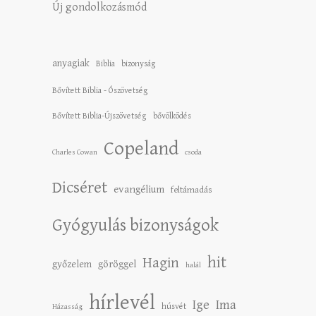
Új gondolkozásmód
anyagiak
Biblia
bizonyság
Bővített Biblia - Ószövetség
Bővített Biblia-Újszövetség
bővölködés
Copeland
Charles Cowan
csoda
Dicséret
evangélium
feltámadás
Gyógyulás bizonyságok
hit
Hagin
győzelem
göröggel
halál
hírlevél
Ige
Ima
húsvét
Házasság