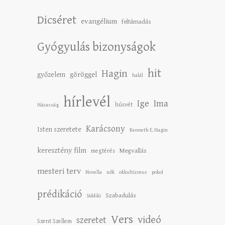
Dicséret
evangélium
feltámadás
Gyógyulás bizonyságok
hit
Hagin
győzelem
göröggel
halál
hírlevél
Ige
Ima
húsvét
Házasság
Karácsony
Isten szeretete
Kenneth E. Hagin
keresztény film
Megvallás
megtérés
mesteri terv
Novella
nők
okkultizmus
pokol
prédikáció
Szabadulás
Siddiki
Vers
videó
szeretet
Szent Szellem