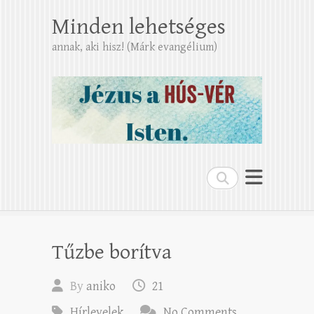
Minden lehetséges
annak, aki hisz! (Márk evangélium)
Search
Tűzbe borítva
By
aniko
21
Hírlevelek
No Comments