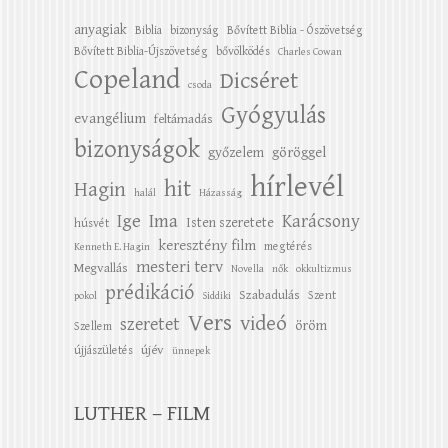
anyagiak
Biblia
bizonyság
Bővített Biblia - Ószövetség
Bővített Biblia-Újszövetség
bővölködés
Charles Cowan
Copeland
Dicséret
csoda
Gyógyulás
evangélium
feltámadás
bizonyságok
győzelem
göröggel
hírlevél
hit
Hagin
halál
Házasság
Ige
Ima
Karácsony
Isten szeretete
húsvét
keresztény film
megtérés
Kenneth E. Hagin
mesteri terv
Megvallás
Novella
nők
okkultizmus
prédikáció
Szabadulás
Szent
pokol
Siddiki
Vers
videó
szeretet
öröm
Szellem
újév
újjászületés
ünnepek
LUTHER – FILM