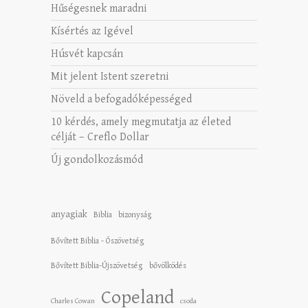
Hűségesnek maradni
Kísértés az Igével
Húsvét kapcsán
Mit jelent Istent szeretni
Növeld a befogadóképességed
10 kérdés, amely megmutatja az életed
célját – Creflo Dollar
Új gondolkozásmód
anyagiak
Biblia
bizonyság
Bővített Biblia - Ószövetség
Bővített Biblia-Újszövetség
bővölködés
Copeland
Charles Cowan
csoda