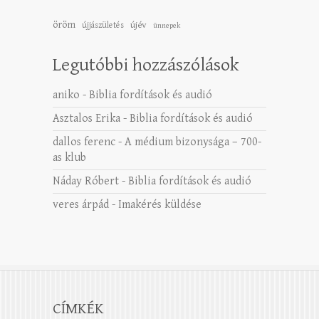
öröm
újév
újjászületés
ünnepek
Legutóbbi hozzászólások
aniko
-
Biblia fordítások és audió
Asztalos Erika
-
Biblia fordítások és audió
dallos ferenc
-
A médium bizonysága – 700-
as klub
Náday Róbert
-
Biblia fordítások és audió
veres árpád
-
Imakérés küldése
CÍMKÉK