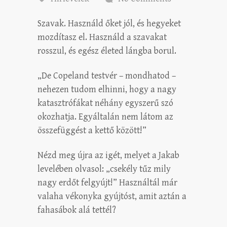
Szavak. Használd őket jól, és hegyeket
mozdítasz el. Használd a szavakat
rosszul, és egész életed lángba borul.
„De Copeland testvér – mondhatod –
nehezen tudom elhinni, hogy a nagy
katasztrófákat néhány egyszerű szó
okozhatja. Egyáltalán nem látom az
összefüggést a kettő között!”
Nézd meg újra az igét, melyet a Jakab
levelében olvasol: „csekély tűz mily
nagy erdőt felgyújt!” Használtál már
valaha vékonyka gyújtóst, amit aztán a
fahasábok alá tettél?