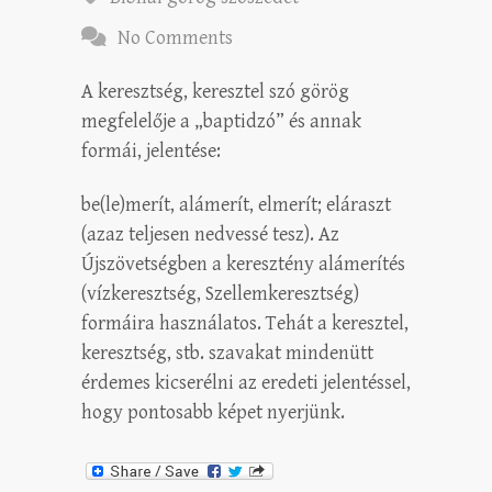
No Comments
A keresztség, keresztel szó görög
megfelelője a „baptidzó” és annak
formái, jelentése:
be(le)merít, alámerít, elmerít; eláraszt
(azaz teljesen nedvessé tesz). Az
Újszövetségben a keresztény alámerítés
(vízkeresztség, Szellemkeresztség)
formáira használatos. Tehát a keresztel,
keresztség, stb. szavakat mindenütt
érdemes kicserélni az eredeti jelentéssel,
hogy pontosabb képet nyerjünk.