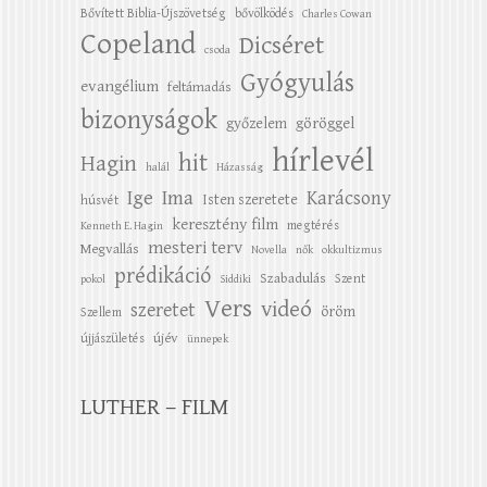
Bővített Biblia-Újszövetség
bővölködés
Charles Cowan
Copeland
Dicséret
csoda
Gyógyulás
evangélium
feltámadás
bizonyságok
győzelem
göröggel
hírlevél
hit
Hagin
halál
Házasság
Ige
Ima
Karácsony
Isten szeretete
húsvét
keresztény film
megtérés
Kenneth E. Hagin
mesteri terv
Megvallás
Novella
nők
okkultizmus
prédikáció
Szabadulás
Szent
pokol
Siddiki
Vers
videó
szeretet
öröm
Szellem
újév
újjászületés
ünnepek
LUTHER – FILM