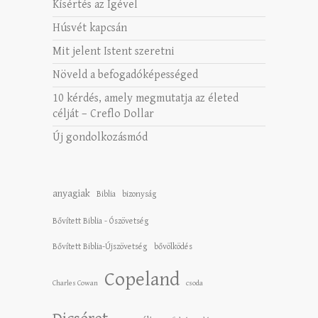
Kísértés az Igével
Húsvét kapcsán
Mit jelent Istent szeretni
Növeld a befogadóképességed
10 kérdés, amely megmutatja az életed
célját – Creflo Dollar
Új gondolkozásmód
anyagiak
Biblia
bizonyság
Bővített Biblia - Ószövetség
Bővített Biblia-Újszövetség
bővölködés
Copeland
Charles Cowan
csoda