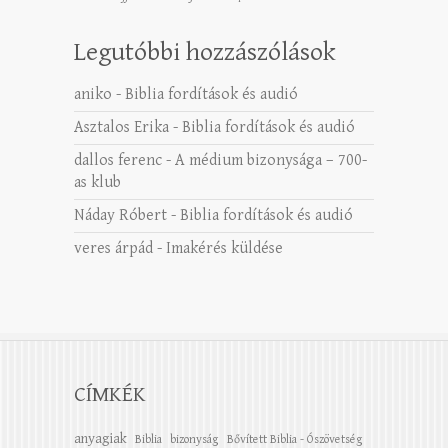
Legutóbbi hozzászólások
aniko
-
Biblia fordítások és audió
Asztalos Erika
-
Biblia fordítások és audió
dallos ferenc
-
A médium bizonysága – 700-
as klub
Náday Róbert
-
Biblia fordítások és audió
veres árpád
-
Imakérés küldése
CÍMKÉK
anyagiak
Biblia
bizonyság
Bővített Biblia - Ószövetség