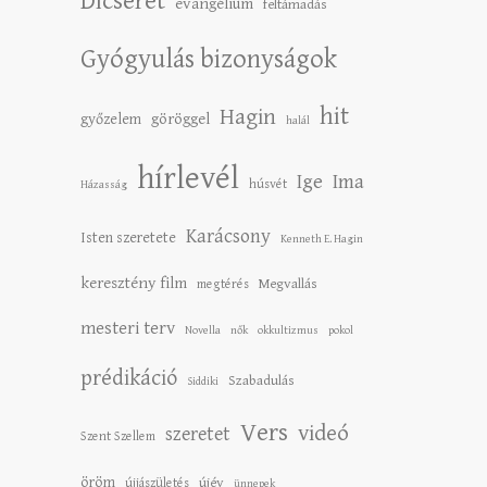
Dicséret
evangélium
feltámadás
Gyógyulás bizonyságok
hit
Hagin
győzelem
göröggel
halál
hírlevél
Ige
Ima
húsvét
Házasság
Karácsony
Isten szeretete
Kenneth E. Hagin
keresztény film
Megvallás
megtérés
mesteri terv
Novella
nők
okkultizmus
pokol
prédikáció
Szabadulás
Siddiki
Vers
videó
szeretet
Szent Szellem
öröm
újév
újjászületés
ünnepek