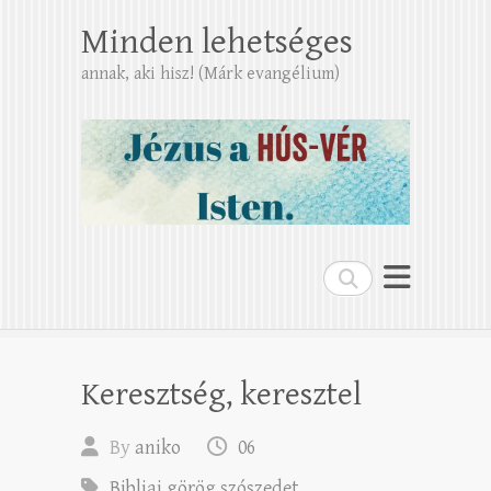
Minden lehetséges
annak, aki hisz! (Márk evangélium)
Search
Keresztség, keresztel
By
aniko
06
Bibliai görög szószedet