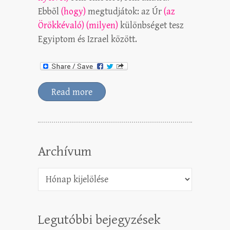
Ebbõl
(hogy)
megtudjátok: az Úr
(az
Örökkévaló) (milyen)
különbséget tesz
Egyiptom és Izrael között.
Read more
Archívum
Archívum
Legutóbbi bejegyzések