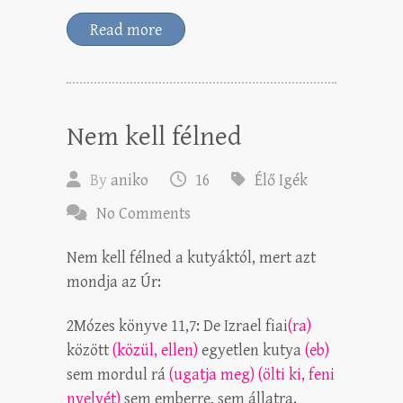
Read more
Nem kell félned
By
aniko
16
Élő Igék
No Comments
Nem kell félned a kutyáktól, mert azt
mondja az Úr:
2Mózes könyve 11,7: De Izrael fiai
(ra)
között
(közül, ellen)
egyetlen kutya
(eb)
sem mordul rá
(ugatja meg) (ölti ki, feni
nyelvét)
sem emberre, sem állatra.