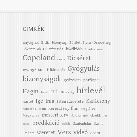
CÍMKÉK
anyagiak
Biblia
bizonyság
Bővített Biblia - Ószövetség
Bővített Biblia-Újszövetség
bővölködés
Charles Cowan
Copeland
Dicséret
csoda
Gyógyulás
evangélium
feltámadás
bizonyságok
győzelem
göröggel
hírlevél
hit
Hagin
halál
Házasság
Ige
Ima
Karácsony
Isten szeretete
húsvét
keresztény film
megtérés
Kenneth E. Hagin
mesteri terv
Megvallás
Novella
nők
okkultizmus
prédikáció
Szabadulás
Szent
pokol
Siddiki
Vers
videó
szeretet
öröm
Szellem