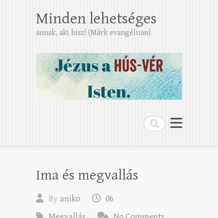
Minden lehetséges
annak, aki hisz! (Márk evangélium)
Search
Ima és megvallás
By
aniko
06
Megvallás
No Comments