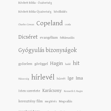
Bővített Biblia - Ószövetség
Bővített Biblia-Újszövetség
bővölködés
Copeland
Charles Cowan
csoda
Dicséret
evangélium
feltámadás
Gyógyulás bizonyságok
hit
Hagin
győzelem
göröggel
halál
hírlevél
Ige
Ima
húsvét
Házasság
Karácsony
Isten szeretete
Kenneth E. Hagin
keresztény film
Megvallás
megtérés