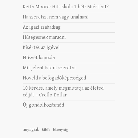
Keith Moore: Hit-iskola 1 hét: Miért hit?
Ha szeretsz, nem vagy unalmas!
Az igazi szabadság
Hűségesnek maradni
Kísértés az Igével
Húsvét kapcsán
Mit jelent Istent szeretni
Növeld a befogadóképességed
10 kérdés, amely megmutatja az életed
célját – Creflo Dollar
Új gondolkozásmód
anyagiak
Biblia
bizonyság