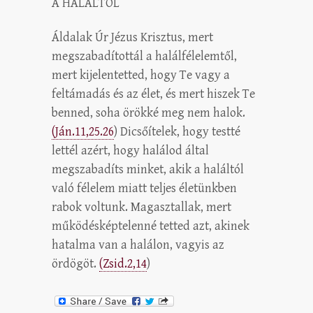
A HALÁLTÓL
Áldalak Úr Jézus Krisztus, mert
megszabadítottál a halálfélelemtől,
mert kijelentetted, hogy Te vagy a
feltámadás és az élet, és mert hiszek Te
benned, soha örökké meg nem halok.
(Ján.11,25.26
) Dicsőítelek, hogy testté
lettél azért, hogy halálod által
megszabadíts minket, akik a haláltól
való félelem miatt teljes életünkben
rabok voltunk. Magasztallak, mert
működésképtelenné tetted azt, akinek
hatalma van a halálon, vagyis az
ördögöt.
(Zsid.2,14
)