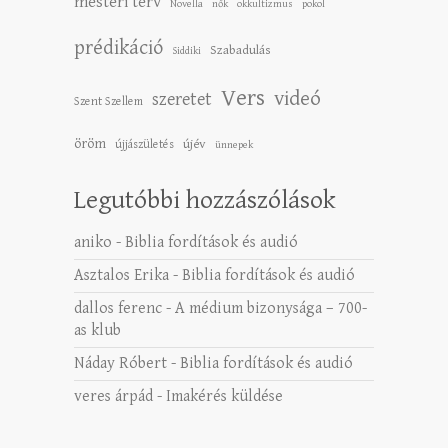
mesteri terv
Novella
nők
okkultizmus
pokol
prédikáció
Szabadulás
Siddiki
Vers
videó
szeretet
Szent Szellem
öröm
újév
újjászületés
ünnepek
Legutóbbi hozzászólások
aniko
-
Biblia fordítások és audió
Asztalos Erika
-
Biblia fordítások és audió
dallos ferenc
-
A médium bizonysága – 700-
as klub
Náday Róbert
-
Biblia fordítások és audió
veres árpád
-
Imakérés küldése