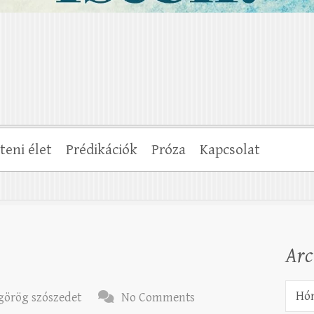
steni élet
Prédikációk
Próza
Kapcsolat
Ar
Archí
 görög szószedet
No Comments