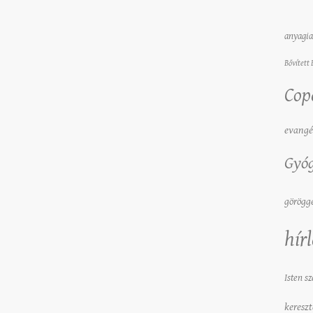
anyagi
Bővített 
Cop
evangé
Gyóg
görögg
hír
Isten sz
kereszt