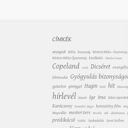
CÍMKÉK
anyagiak
Biblia
bizonyság
Bővített Biblia - Ószövetség
Bővített Biblia-Újszövetség
bővölködés
Charles Cowan
Copeland
Dicséret
evangél
csoda
Gyógyulás bizonyságo
feltámadás
hit
Hagin
győzelem
göröggel
halál
Házasság
hírlevél
Ige
Ima
Isten szerete
húsvét
Karácsony
keresztény film
meg
Kenneth E. Hagin
mesteri terv
Megvallás
Novella
nők
okkultizmus
prédikáció
Szabadulás
Szent Szellem
Siddiki