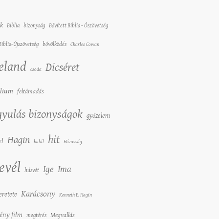
ak
Biblia
bizonyság
Bővített Biblia - Ószövetség
Biblia-Újszövetség
bővölködés
Charles Cowan
eland
Dicséret
csoda
lium
feltámadás
yulás bizonyságok
győzelem
hit
Hagin
el
halál
Házasság
levél
Ige
Ima
húsvét
Karácsony
eretete
Kenneth E. Hagin
ény film
Megvallás
megtérés