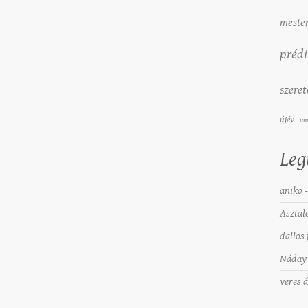
mester
prédi
szeret
újév
ün
Leg
aniko
Asztal
dallos 
Náday 
veres 