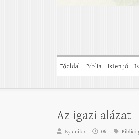
Főoldal
Biblia
Isten jó
I
Az igazi alázat
By
aniko
06
Bibliai