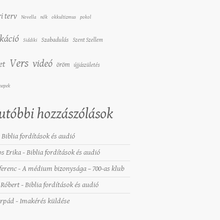
i terv
Novella
nők
okkultizmus
pokol
káció
Szabadulás
Szent Szellem
Siddiki
Vers
videó
et
öröm
újjászületés
nepek
utóbbi hozzászólások
-
Biblia fordítások és audió
os Erika
-
Biblia fordítások és audió
ferenc
-
A médium bizonysága – 700-as klub
Róbert
-
Biblia fordítások és audió
árpád
-
Imakérés küldése