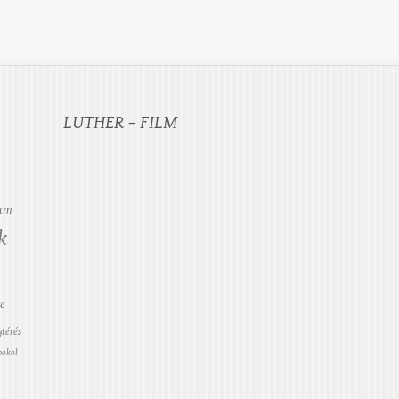
LUTHER – FILM
ium
k
te
térés
pokol