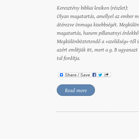
Keresztény bibliai lexikon (részlet):
Olyan magatartás, amellyel az ember me
átérezve önmaga kisebbségét. Megkülön
magatartás, hanem pillanatnyi érdekbő
Megkülönböztetendő a »szelídség«-től is
azért említjük itt, mert a g. B ugyanazt
tal fordítja.
Read more