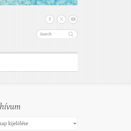
Search
chívum
vum