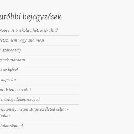
utóbbi bejegyzések
oore: Hit-iskola 1 hét: Miért hit?
retsz, nem vagy unalmas!
zi szabadság
esnek maradni
s az Igével
 kapcsán
ent Istent szeretni
 a befogadóképességed
dés, amely megmutatja az életed célját –
Dollar
ndolkozásmód