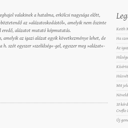
Leg
ghajol valakinek a hatalma, erkölcsi nagysága előtt,
böztetendő az »alázatoskodástól«, amelyik nem őszinte
Keith M
l eredő, alázatot mutató képmutatás.
, amelyik az igazi alázat egyik következménye lehet, de
Ha sze
 a h. szót egyszer »szelídség«-gel, egyszer meg »alázat«-
Az iga
Hűség
Kísérté
Húsvét
Mit jel
Növeld
10 kér
Creflo 
Új go