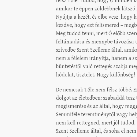
félsz Tőle. Tudod, hogy Ő minden k
amikor te éppen zöldebbnek látszó r
Nyújtja a kezét, és ölbe vesz, hogy 
kezdve, hogy ezt felismered – megb
Meg tudod tenni, mert Ő előbb szere
feltámadása és mennybe távozása utá
szívedbe Szent Szelleme által, amiko
nem a félelem irányítja, hanem a sz
büntetéstől való rettegés szabja meg
hódolat, tisztelet. Nagy különbség!
De nemcsak Tőle nem félsz többé. E
dolgot az életedben: szabaddá tesz 
megismerése és az által, hogy meggy
Semmiféle teremtménytől vagy helyz
nem kell rettegned, mert jól tudod,
Szent Szelleme által, és soha el ne