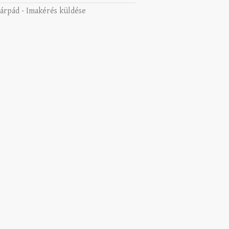
 árpád
-
Imakérés küldése