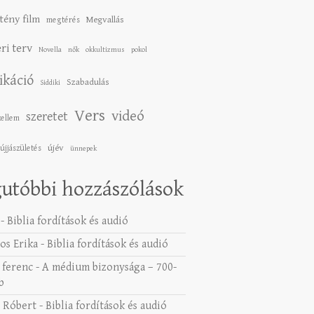
tény film
Megvallás
megtérés
ri terv
Novella
nők
okkultizmus
pokol
ikáció
Szabadulás
Siddiki
Vers
videó
szeretet
zellem
újév
újjászületés
ünnepek
utóbbi hozzászólások
-
Biblia fordítások és audió
os Erika
-
Biblia fordítások és audió
 ferenc
-
A médium bizonysága – 700-
b
 Róbert
-
Biblia fordítások és audió