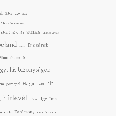
ak
Biblia
bizonyság
 Biblia - Ószövetség
 Biblia-Újszövetség
bővölködés
Charles Cowan
eland
Dicséret
csoda
élium
feltámadás
gyulás bizonyságok
hit
Hagin
lem
göröggel
halál
hírlevél
Ige
Ima
húsvét
g
Karácsony
szeretete
Kenneth E. Hagin