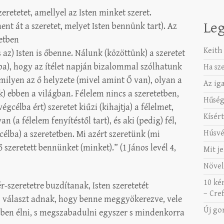
eretetet, amellyel az Isten minket szeret.
Leg
t át a szeretet, melyet Isten bennünk tart). Az
tetben
Keith 
az) Isten is őbenne. Nálunk (közöttünk) a szeretet
lba), hogy az ítélet napján bizalommal szólhatunk
Ha sz
ilyen az ő helyzete (mivel amint Ő van), olyan a
Az ig
) ebben a világban. Félelem nincs a szeretetben,
Hűség
gcélba ért) szeretet kiűzi (kihajtja) a félelmet,
Kísért
n (a félelem fenyítéstől tart), és aki (pedig) fél,
Húsvé
célba) a szeretetben. Mi azért szeretünk (mi
ő szeretett bennünket (minket).” (1 János levél 4,
Mit je
Növel
10 ké
ér-szeretetre buzdítanak, Isten szeretetét
– Cref
 választ adnak, hogy benne meggyökerezve, vele
Új go
gben élni, s megszabadulni egyszer s mindenkorra