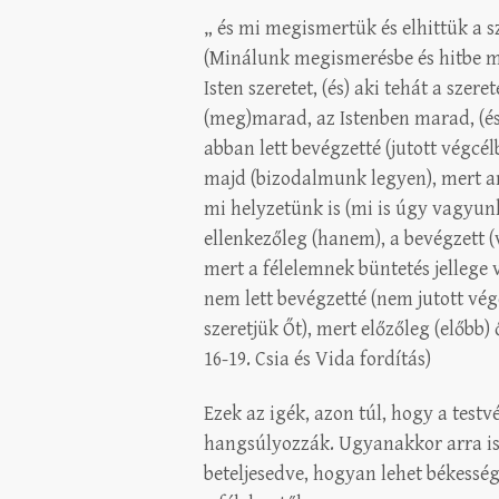
„ és mi megismertük és elhittük a sz
(Minálunk megismerésbe és hitbe men
Isten szeretet, (és) aki tehát a szere
(meg)marad, az Istenben marad, (és 
abban lett bevégzetté (jutott végcé
majd (bizodalmunk legyen), mert am
mi helyzetünk is (mi is úgy vagyunk
ellenkezőleg (hanem), a bevégzett (vé
mert a félelemnek büntetés jellege va
nem lett bevégzetté (nem jutott vég
szeretjük Őt), mert előzőleg (előbb) 
16-19. Csia és Vida fordítás)
Ezek az igék, azon túl, hogy a testv
hangsúlyozzák. Ugyanakkor arra is
beteljesedve, hogyan lehet békessé