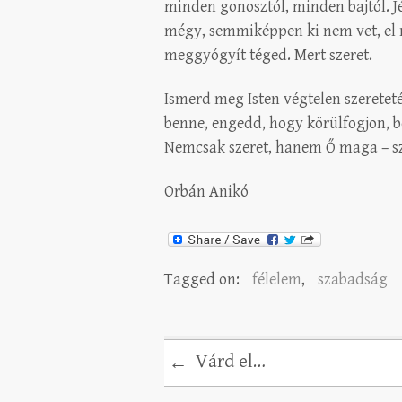
minden gonosztól, minden bajtól. J
mégy, semmiképpen ki nem vet, el n
meggyógyít téged. Mert szeret.
Ismerd meg Isten végtelen szeretetét 
benne, engedd, hogy körülfogjon, be
Nemcsak szeret, hanem Ő maga – sz
Orbán Anikó
Tagged on:
félelem
,
szabadság
Várd el…
←