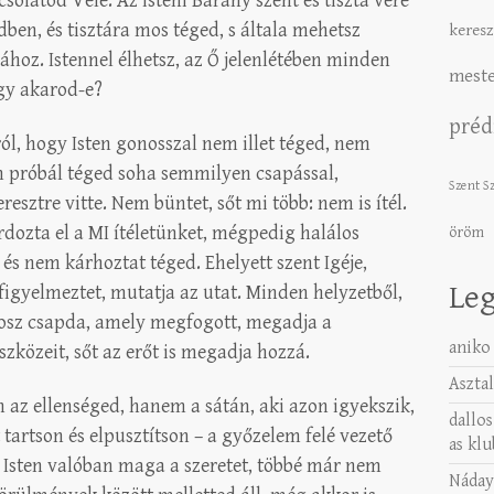
csolatod Vele. Az isteni Bárány szent és tiszta vére
en, és tisztára mos téged, s általa mehetsz
keresz
hoz. Istennel élhetsz, az Ő jelenlétében minden
meste
ogy akarod-e?
préd
ól, hogy Isten gonosszal nem illet téged, nem
em próbál téged soha semmilyen csapással,
Szent S
eresztre vitte. Nem büntet, sőt mi több: nem is ítél.
rdozta el a MI ítéletünket, mégpedig halálos
öröm
 és nem kárhoztat téged. Ehelyett szent Igéje,
Leg
 figyelmeztet, mutatja az utat. Minden helyzetből,
nosz csapda, amely megfogott, megadja a
aniko
szközeit, sőt az erőt is megadja hozzá.
Asztal
 az ellenséged, hanem a sátán, aki azon igyekszik,
dallos
tartson és elpusztítson – a győzelem felé vezető
as klu
 Isten valóban maga a szeretet, többé már nem
Náday