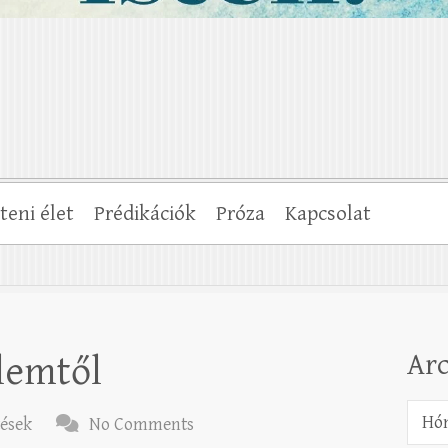
steni élet
Prédikációk
Próza
Kapcsolat
Ar
lemtől
Archí
tések
No Comments