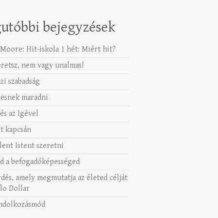
utóbbi bejegyzések
Moore: Hit-iskola 1 hét: Miért hit?
eretsz, nem vagy unalmas!
azi szabadság
esnek maradni
és az Igével
t kapcsán
lent Istent szeretni
d a befogadóképességed
rdés, amely megmutatja az életed célját
lo Dollar
ndolkozásmód