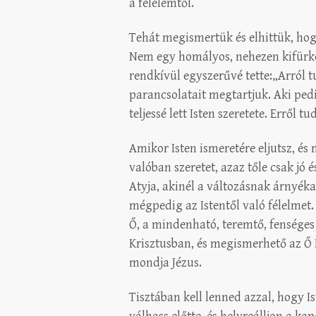
a félelemtől.
Tehát megismertük és elhittük, ho
Nem egy homályos, nehezen kifürkés
rendkívül egyszerűvé tette:„Arról 
parancsolatait megtartjuk. Aki ped
teljessé lett Isten szeretete. Erről
Amikor Isten ismeretére eljutsz, és
valóban szeretet, azaz tőle csak jó 
Atyja, akinél a változásnak árnyéka 
mégpedig az Istentől való félelmet.
Ő, a mindenható, teremtő, fenséges 
Krisztusban, és megismerhető az Ő I
mondja Jézus.
Tisztában kell lenned azzal, hogy I