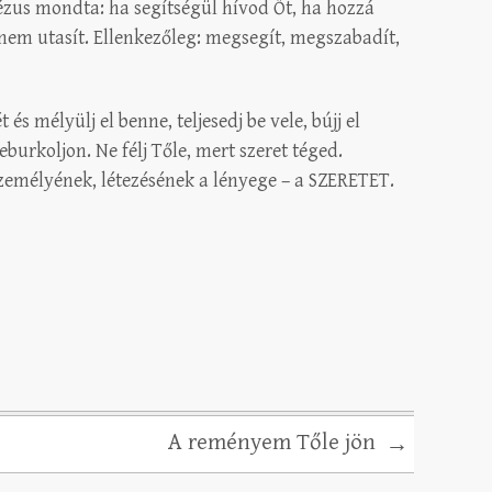
ézus mondta: ha segítségül hívod Őt, ha hozzá
em utasít. Ellenkezőleg: megsegít, megszabadít,
és mélyülj el benne, teljesedj be vele, bújj el
burkoljon. Ne félj Tőle, mert szeret téged.
emélyének, létezésének a lényege – a SZERETET.
A reményem Tőle jön
→