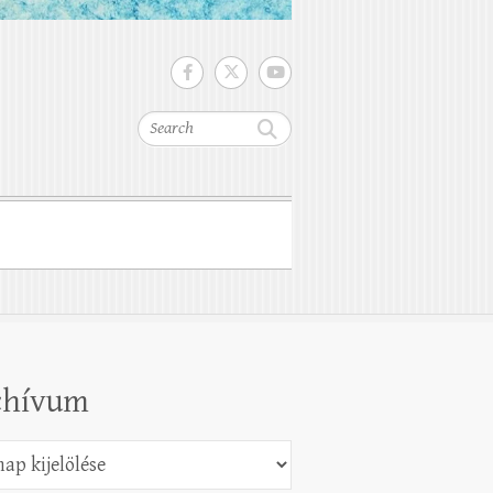
Search
chívum
vum