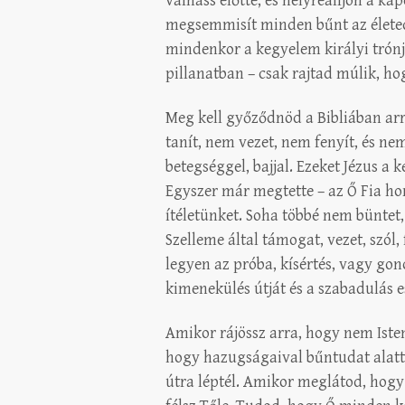
válhass előtte, és helyreálljon a kap
megsemmisít minden bűnt az életedb
mindenkor a kegyelem királyi trónjá
pillanatban – csak rajtad múlik, h
Meg kell győződnöd a Bibliában arr
tanít, nem vezet, nem fenyít, és n
betegséggel, bajjal. Ezeket Jézus a k
Egyszer már megtette – az Ő Fia ho
ítéletünket. Soha többé nem büntet,
Szelleme által támogat, vezet, szól,
legyen az próba, kísértés, vagy go
kimenekülés útját és a szabadulás e
Amikor rájössz arra, hogy nem Isten
hogy hazugságaival bűntudat alatt 
útra léptél. Amikor meglátod, hogy