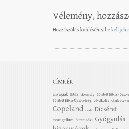
Vélemény, hozzász
Hozzászólás küldéséhez
be kell jel
CÍMKÉK
anyagiak
Biblia
bizonyság
Bővített Biblia - Ószöv
Bővített Biblia-Újszövetség
bővölködés
Charles Cowa
Copeland
Dicséret
csoda
Gyógyulás
evangélium
feltámadás