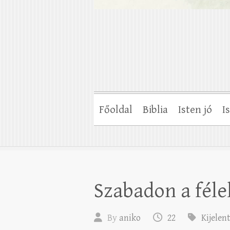
Főoldal
Biblia
Isten jó
I
Szabadon a féle
By
aniko
22
Kijelen