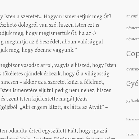
gy Isten a szeretet… Hogyan ismerhetjük meg Őt?
anyagi
zhető dologról van szó, hiszen Isten ezt is
Bővített
tudjuk meg, hogy megismertük Őt, ha az Ő
Bővített
ig megtartja az ő beszédét, abban valósággal
 tudjuk meg, hogy őbenne vagyunk.”
Cop
 megbizonyosodsz arról, vagyis elhiszed, hogy Isten
evang
és tökéletes ajándék érkezik, hogy Ő a világosság
sincsen – akkor ez a szeretet kiűzi a félelmet,
Gyó
 Isten ismeretére eljutni pedig nem nehéz, hiszen
és szent Isten kijelentette magát Jézus
győze
géjéből. „Aki engem látott, az látta az Atyát” –
Házassá
sten odaadta érted egyszülött Fiát, hogy igazzá
Isten 