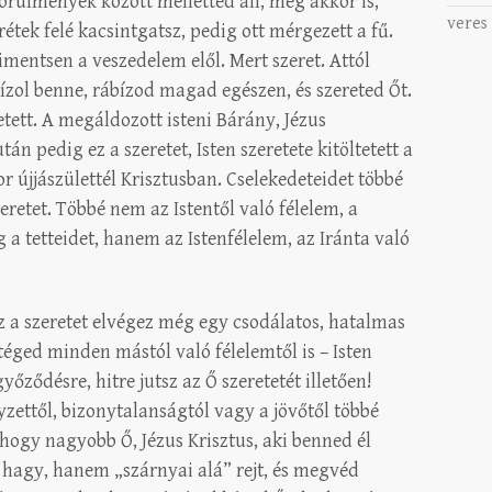
örülmények között melletted áll, még akkor is,
veres
étek felé kacsintgatsz, pedig ott mérgezett a fű.
kimentsen a veszedelem elől. Mert szeret. Attól
ízol benne, rábízod magad egészen, és szereted Őt.
tett. A megáldozott isteni Bárány, Jézus
n pedig ez a szeretet, Isten szeretete kitöltetett a
r újjászülettél Krisztusban. Cselekedeteidet többé
eretet. Többé nem az Istentől való félelem, a
 a tetteidet, hanem az Istenfélelem, az Iránta való
z a szeretet elvégez még egy csodálatos, hatalmas
téged minden mástól való félelemtől is – Isten
őződésre, hitre jutsz az Ő szeretetét illetően!
ettől, bizonytalanságtól vagy a jövőtől többé
 hogy nagyobb Ő, Jézus Krisztus, aki benned él
m hagy, hanem „szárnyai alá” rejt, és megvéd