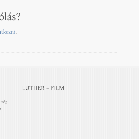
ólás?
entkezni
.
LUTHER – FILM
etség
n