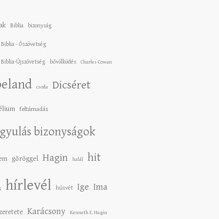
ak
Biblia
bizonyság
 Biblia - Ószövetség
 Biblia-Újszövetség
bővölködés
Charles Cowan
eland
Dicséret
csoda
élium
feltámadás
gyulás bizonyságok
hit
Hagin
lem
göröggel
halál
hírlevél
Ige
Ima
húsvét
g
Karácsony
szeretete
Kenneth E. Hagin