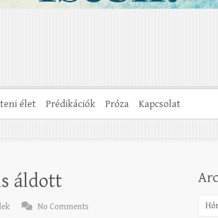
steni élet
Prédikációk
Próza
Kapcsolat
Ar
s áldott
Archí
lek
No Comments