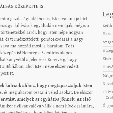
ÁLSÁG KÖZEPETTE IS.
Leg
nító gazdasági időkben is, Isten valami jó hírt
énzügyi kihívások egyáltalán nem újak, mégis a
Keith 
s történetekkel arról, hogy Isten népe hogyan
Ha sz
át, és természetfeletti gondoskodását a nagy
Az ig
 szava ma hozzád most is, barátom. Te is
Hűség
 közepén is! Nemrég a Szentírás alapos
Kísért
ő Könyvétől a Jelenések Könyvéig, hogy
 a Bibliában, ahol Isten népe elszenvedett
Húsvé
 pestist.
Mit je
Növel
ek kulcsok ahhoz, hogy megtapasztaljuk Isten
e,
és meg akarom osztani veled azokat. De először
10 ké
– Cref
aratást, amelyek az egyházba jönnek.
Az első
Amikor nyilvánvalóvá válik a nem hívők számára,
Új go
mi lehetővé teszi, hogy bővölködjenek, és