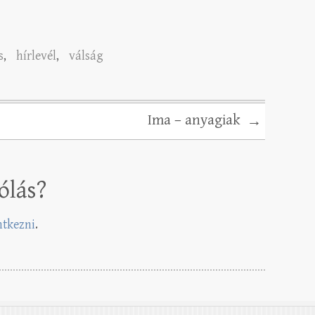
s
,
hírlevél
,
válság
Ima – anyagiak
→
ólás?
entkezni
.