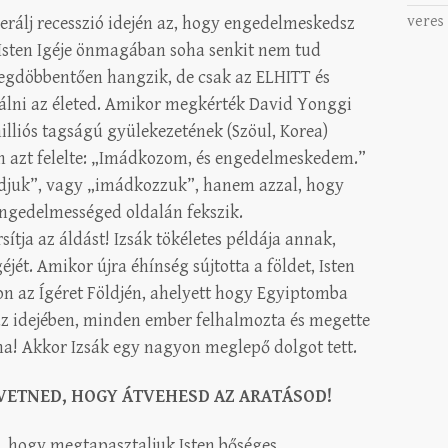
veres
rálj recesszió idején az, hogy engedelmeskedsz
l. Isten Igéje önmagában soha senkit nem tud
egdöbbentően hangzik, de csak az ELHITT és
lni az életed. Amikor megkérték David Yonggi
liós tagságú gyülekezetének (Szöul, Korea)
n azt felelte: „Imádkozom, és engedelmeskedem.”
djuk”, vagy „imádkozzuk”, hanem azzal, hogy
ngedelmességed oldalán fekszik.
tja az áldást! Izsák tökéletes példája annak,
éjét. Amikor újra éhínség sújtotta a földet, Isten
n az Ígéret Földjén, ahelyett hogy Egyiptomba
z idejében, minden ember felhalmozta és megette
lna! Akkor Izsák egy nagyon meglepő dolgot tett.
L VETNED, HOGY ÁTVEHESD AZ ARATÁSOD!
, hogy megtapasztaljuk Isten bőséges,