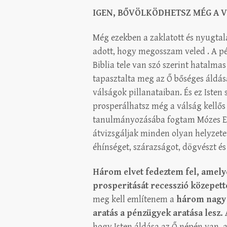
IGEN, BŐVÖLKÖDHETSZ MÉG A V
Még ezekben a zaklatott és nyugtala
adott, hogy megosszam veled . A p
Biblia tele van szó szerint hatalma
tapasztalta meg az Ő bőséges áldás
válságok pillanataiban. És ez Isten
prosperálhatsz még a válság kellős
tanulmányozásába fogtam Mózes Els
átvizsgáljak minden olyan helyzetet
éhínséget, szárazságot, dögvészt és
Három elvet fedeztem fel, amely
prosperitását recesszió közepett
meg kell említenem a
három nagy 
aratás a pénzügyek aratása lesz.
hogy Isten áldása az Ő népén van, a