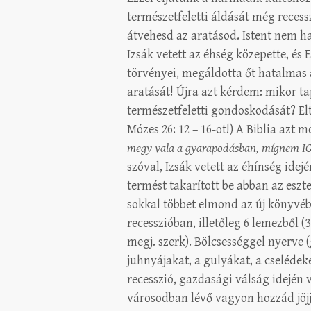
természetfeletti áldását még recess
átvehesd az aratásod. Istent nem h
Izsák vetett az éhség közepette, és 
törvényei, megáldotta őt hatalmas 
aratását! Újra azt kérdem: mikor ta
természetfeletti gondoskodását? Elta
Mózes 26: 12 – 16-ot!) A Biblia azt 
megy vala a gyarapodásban, mígnem IGE
szóval, Izsák vetett az éhínség idej
termést takarított be abban az esz
sokkal többet elmond az új könyvé
recesszióban, illetőleg 6 lemezből (
megj. szerk). Bölcsességgel nyerve (g
juhnyájakat, a gulyákat, a cselédeke
recesszió, gazdasági válság idején ve
városodban lévő vagyon hozzád jöjj