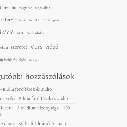
tény film
Megvallás
megtérés
ri terv
Novella
nők
okkultizmus
pokol
ikáció
Szabadulás
Siddiki
Vers
videó
szeretet
zellem
újév
újjászületés
ünnepek
utóbbi hozzászólások
-
Biblia fordítások és audió
os Erika
-
Biblia fordítások és audió
 ferenc
-
A médium bizonysága – 700-
b
 Róbert
-
Biblia fordítások és audió