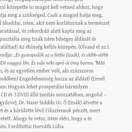
zió közepette is: magot kell vetned ahhoz, hogy
atja meg a szükséged. Csak a magod hatja meg.
El Shaddai, Isten, akit nem korlátoznak a természet
aratással, és rekordidő alatt kapta meg az
pasztalta meg Izsák Isten bőséges áldását és
láltad! Az éhínség kellős közepén. (Olvasd el az I.
mondja:
„És gyarapodék az a férfiú (Izsák), és elébb-elébb
N naggyá lőn. És vala néki apró és öreg barma.”
Más
én, és az egyetlen ember volt, aki százszoros
tendőben! Engedelmesség hozza az áldást! (Ennél
ben: Hogyan lehet prosperálni bármilyen
3 CD és 3 DVD) álló tanítás sorozatában, angolul –
yőzve), Dr. Nasir Siddiki Ui. Ő (Izsák) átvette a
t és a körülötte lévő Filiszteusok pénzét, mert
tett. Ahogy te vetsz, Isten eléri, hogy a te
ön. Fordította: Horváth Lídia