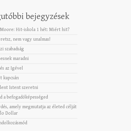
utóbbi bejegyzések
Moore: Hit-iskola 1 hét: Miért hit?
eretsz, nem vagy unalmas!
azi szabadság
esnek maradni
és az Igével
t kapcsán
lent Istent szeretni
d a befogadóképességed
rdés, amely megmutatja az életed célját
lo Dollar
ndolkozásmód