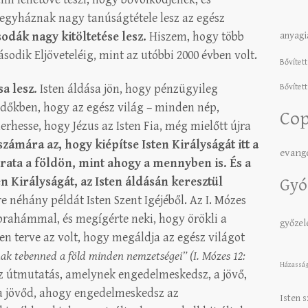
 egyháznak nagy tanúságtétele lesz az egész
sodák nagy kitöltetése lesz.
Hiszem, hogy több
anyagi
sodik Eljöveteléig, mint az utóbbi 2000 évben volt.
Bővített
a lesz.
Isten áldása jön, hogy pénzügyileg
Bővített
gidőkben, hogy az egész világ – minden nép,
Cop
hesse, hogy Jézus az Isten Fia, még mielőtt újra
számára az, hogy kiépítse Isten Királyságát itt a
evang
rata a földön, mint ahogy a mennyben is. És a
n Királyságát, az Isten áldásán keresztül
Gyó
 néhány példát Isten Szent Igéjéből. Az I. Mózes
Ábrahámmal, és megígérte neki, hogy örökli a
győze
sten terve az volt, hogy megáldja az egész világot
ak tebenned a föld minden nemzetségei” (I. Mózes 12:
Házassá
z útmutatás, amelynek engedelmeskedsz, a jövő,
a jövőd, ahogy engedelmeskedsz az
Isten 