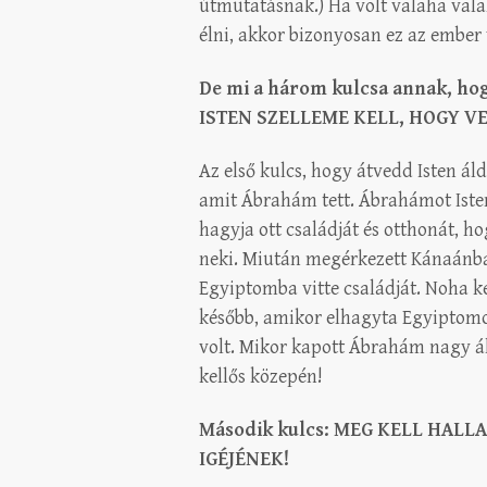
útmutatásnak.) Ha volt valaha valak
élni, akkor bizonyosan ez az ember 
De mi a három kulcsa annak, hogy
ISTEN SZELLEME KELL, HOGY V
Az első kulcs, hogy átvedd Isten ál
amit Ábrahám tett. Ábrahámot Isten 
hagyja ott családját és otthonát, ho
neki. Miután megérkezett Kánaánba,
Egyiptomba vitte családját. Noha k
később, amikor elhagyta Egyiptomot
volt. Mikor kapott Ábrahám nagy ál
kellős közepén!
Második kulcs: MEG KELL HAL
IGÉJÉNEK!