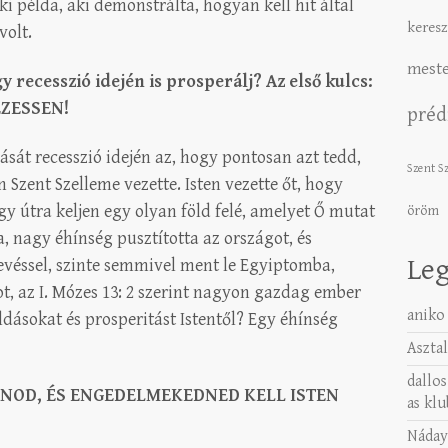
i példa, aki demonstrálta, hogyan kell hit által
keresz
volt.
meste
 recesszió idején is prosperálj?
Az első kulcs:
EZESSEN!
préd
dását recesszió idején az, hogy pontosan azt tedd,
Szent S
Szent Szelleme vezette. Isten vezette őt, hogy
gy útra keljen egy olyan föld felé, amelyet Ő mutat
öröm
 nagy éhínség pusztította az országot, és
Leg
evéssel, szinte semmivel ment le Egyiptomba,
, az I. Mózes 13: 2 szerint nagyon gazdag ember
aniko
dásokat és prosperitást Istentől? Egy éhínség
Asztal
dallos
LANOD, ÉS ENGEDELMEKEDNED KELL ISTEN
as klu
Náday