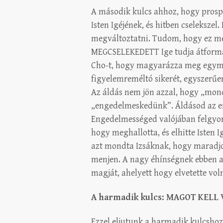
A második kulcs ahhoz, hogy prospe
Isten Igéjének, és hitben cseleksze
megváltoztatni. Tudom, hogy ez m
MEGCSELEKEDETT Ige tudja átformá
Cho-t, hogy magyarázza meg egymil
figyelemreméltó sikerét, egyszerűe
Az áldás nem jön azzal, hogy „mon
„engedelmeskedünk”. Áldásod az e
Engedelmességed valójában felgyorsí
hogy meghallotta, és elhitte Isten Ig
azt mondta Izsáknak, hogy maradjo
menjen. A nagy éhínségnek ebben a
magját, ahelyett hogy elvetette vo
A harmadik kulcs: MAGOT KEL
Ezzel eljutunk a harmadik kulcshoz