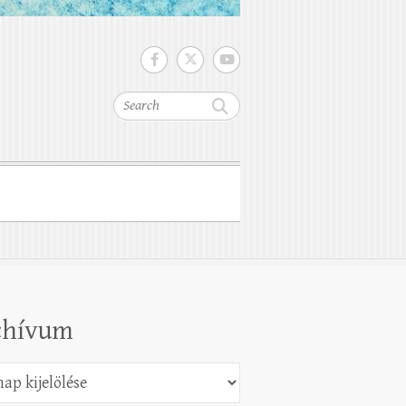
Search
chívum
vum