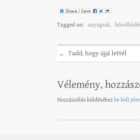
Tagged on:
anyagiak
,
bővölködé
Tudd, hogy újjá lettél
←
Vélemény, hozzász
Hozzászólás küldéséhez
be kell jel