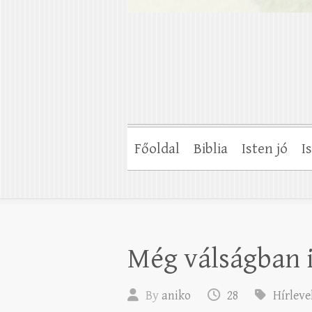
Főoldal
Biblia
Isten jó
I
Még válságban i
By
aniko
28
Hírleve