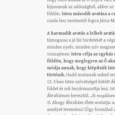
kijussanak az adósságból, akkor az
földön.
Isten második aratása a c
csoda lesz mostantól fogva Jézus Má
A harmadik aratás a lelkek aratás
támogassa a jó hír hirdetését a vé
minden nyelv, minden szív megismer
visszajönne.
Isten célja az egyház 
földön, hogy meglegyen az Ő aka
módja annak, hogy kiépítsük Iste
történik.
Hadd mutassak neked erre
12: 3-ban Isten szövetséget kötött 
földet és sok leszármazottja lesz. I
Ábrahámon keresztül.
„És megáldatn
3).
Ahogy Ábrahám élete mutatja: a
amelyet teremtesz! (Úgy formálod 