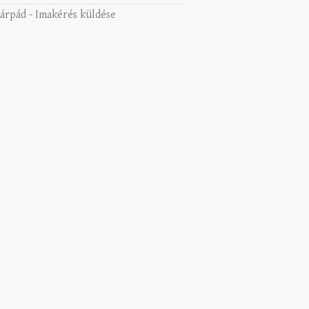
 árpád
-
Imakérés küldése