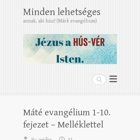
Minden lehetséges
annak, aki hisz! (Márk evangélium)
Search
Máté evangélium 1-10.
fejezet – Melléklettel
By
aniko
11