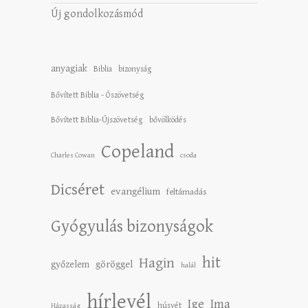
Új gondolkozásmód
anyagiak
Biblia
bizonyság
Bővített Biblia - Ószövetség
Bővített Biblia-Újszövetség
bővölködés
Copeland
Charles Cowan
csoda
Dicséret
evangélium
feltámadás
Gyógyulás bizonyságok
hit
Hagin
győzelem
göröggel
halál
hírlevél
Ige
Ima
húsvét
Házasság