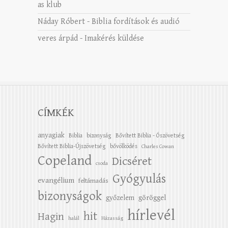
as klub
Náday Róbert
-
Biblia fordítások és audió
veres árpád
-
Imakérés küldése
CÍMKÉK
anyagiak
Biblia
bizonyság
Bővített Biblia - Ószövetség
Bővített Biblia-Újszövetség
bővölködés
Charles Cowan
Copeland
Dicséret
csoda
Gyógyulás
evangélium
feltámadás
bizonyságok
győzelem
göröggel
hírlevél
hit
Hagin
halál
Házasság