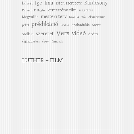
Ige
Ima
Karácsony
Isten szeretete
húsvét
keresztény film
megtérés
Kenneth E. Hagin
mesteri terv
Megvallás
Novella
nők
okkultizmus
prédikáció
Szabadulás
Szent
pokol
Siddiki
Vers
videó
szeretet
öröm
Szellem
újév
újjászületés
ünnepek
LUTHER – FILM