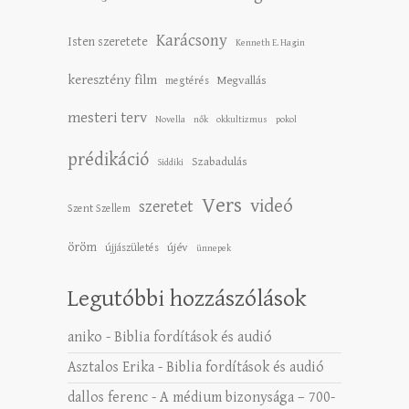
Karácsony
Isten szeretete
Kenneth E. Hagin
keresztény film
Megvallás
megtérés
mesteri terv
Novella
nők
okkultizmus
pokol
prédikáció
Szabadulás
Siddiki
Vers
videó
szeretet
Szent Szellem
öröm
újév
újjászületés
ünnepek
Legutóbbi hozzászólások
aniko
-
Biblia fordítások és audió
Asztalos Erika
-
Biblia fordítások és audió
dallos ferenc
-
A médium bizonysága – 700-