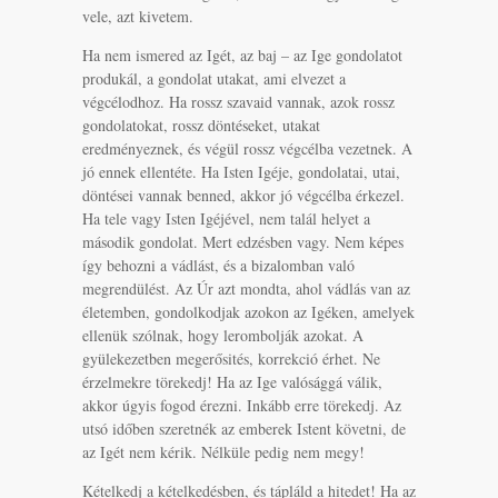
vele, azt kivetem.
Ha nem ismered az Igét, az baj – az Ige gondolatot
produkál, a gondolat utakat, ami elvezet a
végcélodhoz. Ha rossz szavaid vannak, azok rossz
gondolatokat, rossz döntéseket, utakat
eredményeznek, és végül rossz végcélba vezetnek. A
jó ennek ellentéte. Ha Isten Igéje, gondolatai, utai,
döntései vannak benned, akkor jó végcélba érkezel.
Ha tele vagy Isten Igéjével, nem talál helyet a
második gondolat. Mert edzésben vagy. Nem képes
így behozni a vádlást, és a bizalomban való
megrendülést. Az Úr azt mondta, ahol vádlás van az
életemben, gondolkodjak azokon az Igéken, amelyek
ellenük szólnak, hogy lerombolják azokat. A
gyülekezetben megerősités, korrekció érhet. Ne
érzelmekre törekedj! Ha az Ige valósággá válik,
akkor úgyis fogod érezni. Inkább erre törekedj. Az
utsó időben szeretnék az emberek Istent követni, de
az Igét nem kérik. Nélküle pedig nem megy!
Kételkedj a kételkedésben, és tápláld a hitedet! Ha az