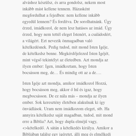
alváshoz készülsz, és arra gondolsz, nekem most
inkább mást kellene tennem. Házasként
megfordulhat a fejedben: nem kellene inkább
egyedül lennem? És fordítva. De sorolhatnánk. Úgy
érzed, imádkozol, de nem lesz hatásos az imád. Úgy
érzed, hogy nem tettél eleget Istenért, a családodért,
a világért. Ezt nevezik önmagadban való
kételkedésnek. Pedig tudod, mit mond Isten Igéje,
de kételkedsz benne. Megkérdőjelezed Isten Igéjét,
mint végső tekintélyt az életedben. Azt mondja az
ilyen ember: Igen, imádkoztam, hogy Isten
bocsásson meg, de… És mindig ott az a de….
Isten Igéje azt mondja, amikor imádkozol Hozzá,
hogy bocsásson meg, akkor ő hű és igaz, hogy
megbocsásson. De ez nála más – mondja az ilyen
ember. Sok keresztény életében alakulnak ki így
önvádlások. Uram nem imádkozom eleget, stb. Ha
annyira kételkedsz saját magadban, tudod, mit mond
erre a Biblia? Azt, hogy dupla elméjű vagy,
<>kételkedő. A sátán a kételkedés királya. Amikor a
Bibliában találsz egy igéretet, állj meg és elmélkedj