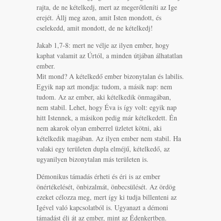
rajta, de ne kételkedj, mert az megerőtleníti az Ige
erejét. Állj meg azon, amit Isten mondott, és
cselekedd, amit mondott, de ne kételkedj!
Jakab 1,7-8: mert ne vélje az ilyen ember, hogy
kaphat valamit az Úrtól, a minden útjában álhatatlan
ember.
Mit mond? A kételkedő ember bizonytalan és labilis.
Egyik nap azt mondja: tudom, a másik nap: nem
tudom. Az az ember, aki kételkedik önmagában,
nem stabil. Lehet, hogy Éva is így volt: egyik nap
hitt Istennek, a másikon pedig már kételkedett. Én
nem akarok olyan emberrel üzletet kötni, aki
kételkedik magában. Az ilyen ember nem stabil. Ha
valaki egy területen dupla elméjű, kételkedő, az
ugyanilyen bizonytalan más területen is.
Démonikus támadás érheti és éri is az ember
önértékelését, önbizalmát, önbecsülését. Az ördög
ezeket célozza meg, mert így ki tudja billenteni az
Igével való kapcsolatból is. Ugyanazt a démoni
támadást éli át az ember, mint az Édenkertben.