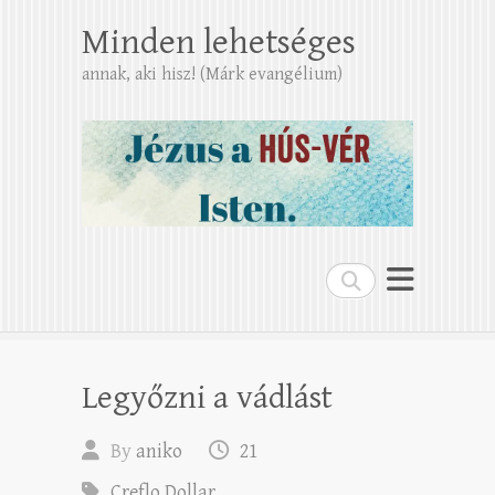
Minden lehetséges
annak, aki hisz! (Márk evangélium)
Search
Legyőzni a vádlást
By
aniko
21
Creflo Dollar