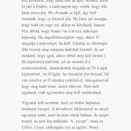
kell kerülnöd, hogy halld tőle az Igét. Amikor Jézus
itt járt a földön, a tanítványok úgy vették, hogy tőle
Isten szava jön. Ha olvassuk az Igét, úgy kell
vennünk, hogy ez Istentől jön. Ha Isten azt mondja,
hogy tedd ezt vagy azt, akkor ne kételkedj, hanem
bízz abban, hogy benne van a hozzá szükséges
képesség. Ha engedelmességben vagy, akkor Ő
megadja a képességet, ha kell, feltartja az ellenséget.
(Ha viszont még sohasem hallottál Istentől, de azt
mondod, hogy igen, akkor ebből meg kell térned.)
Ha kijelentést hallottál, ezt ne mondd el a
szomszédodnak, mindenkinek megadja az Úr a saját
kijelentését. Az Ő Igéje, ha rémaként jön hozzád, fel
van szerelve az Ő minden eszközével, támogatásával,
hogy meg tudd tenni, amire elhívott. Nem kell
izgulnod, csak egyszerűen meg kell cselekedned.
Vigyázni kell azonban, mert az ember hajlamos
módszert faragni. A következő alkalommal ne akard
ugyanazt tenni, mert ha nem rémát hallasz, de mégis
teszed, az nem fog működni. A „recept”: menj az
Úrhoz: Uram, szükségem van az Igédre. Nincs