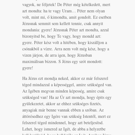
vagyok, ne féljetek! De Péter még kételkedett, mert
azt mondta: ha te vagy Uram… Péter nem olyan
volt, mint mi, ő kimondta, amit gondolt. Ez esetben
Jézusnak semmit sem kellett tennie, csak annyit
mondania: gyere! Jézusnak Péter azt mondta, azzal
bizonyitsd be, hogy Te vagy, hogy mondd azt:
gyere. Péter kész volt a hitében, hogy kiszálljon a
csónakból a vízre. Arra nem volt még kész, hogy a
vizen járjon, de arra igen, hogy Jézusban
maximálisan bízzon. S Jézus egy szót mondott:
gyere!
Ha Jézus ezt mondja neked, akkor ez már felszerel
téged mindazzal a képességgel, amire szükséged van.
Az Igében megvan minden képesség, amire csak
szükséged van! Ha az Úr azt mondja, hogy épits egy
gyülekezetet, akkor az ehhez szükséges fizetés,
anyagiak már benne vannak ebben a szóban. Az
áttörésedhez egy Igére van szükség Istentől, mert ez
felszerel téged mindennel, hogy azt beteljesítsd.
Lehet, hogy ismered az Igét, de abba a helyzetbe