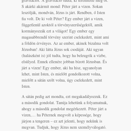
gravitációt. A gravitáció tudta, ki teremtette meg őt.
S akárki akármit mond: Péter járt a vizen. Sokan
leszólják, mondván, Jézus is járt. Rendben, ő Isten
fia volt. De ki volt Péter? Egy ember járt a vizen,
függetlenül azoktól a törvényszerűségektől, amik
kormányozzák ezt a világot! Egy ember egy
magasabbrendű törvény szerint cselekedett, mint ami
a földön érvényes. Az az ember, akinek bizalma volt
Jézusban! Aki látta Jézus sok csodáját. Aki ugyan
(halászként is) jól tudta, hogy ha beleugrik a vizbe,
elsülyed. Ennek ellenére jobban bízott Jézusban. És
járt a vizen! Egy ember, aki ha hisz, ugyanolyan
lehet, mint Isten, és mielőtt gondolkozott volna,
mielőtt a sátán szólt volna, úgy cselekedett, mint
Isten.
A sátán pedig azt mondta, ezt megakadályozzuk. Ez
a második gondolat. Tanúja lehetünk a folyamatnak,
ahogy a második gondolat megérkezett. Péter járt a
vizen,… ha Péternek megvolt a képessége, hogy
járjon a tengeren – ez azt jelenti, hogy nekünk is
megvan. Tudjuk, hogy Jézus nem személyválogató.