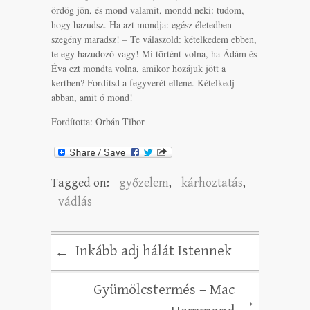
ördög jön, és mond valamit, mondd neki: tudom,
hogy hazudsz. Ha azt mondja: egész életedben
szegény maradsz! – Te válaszold: kételkedem ebben,
te egy hazudozó vagy! Mi történt volna, ha Ádám és
Éva ezt mondta volna, amikor hozájuk jött a
kertben? Fordítsd a fegyverét ellene. Kételkedj
abban, amit ő mond!
Fordította: Orbán Tibor
Tagged on:
győzelem
,
kárhoztatás
,
vádlás
Inkább adj hálát Istennek
←
Gyümölcstermés – Mac
→