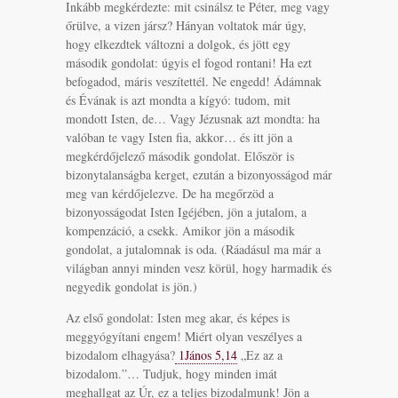
Inkább megkérdezte: mit csinálsz te Péter, meg vagy
őrülve, a vizen jársz? Hányan voltatok már úgy,
hogy elkezdtek változni a dolgok, és jött egy
második gondolat: úgyis el fogod rontani! Ha ezt
befogadod, máris veszítettél. Ne engedd! Ádámnak
és Évának is azt mondta a kígyó: tudom, mit
mondott Isten, de… Vagy Jézusnak azt mondta: ha
valóban te vagy Isten fia, akkor… és itt jön a
megkérdőjelező második gondolat. Először is
bizonytalanságba kerget, ezután a bizonyosságod már
meg van kérdőjelezve. De ha megőrzöd a
bizonyosságodat Isten Igéjében, jön a jutalom, a
kompenzáció, a csekk. Amikor jön a második
gondolat, a jutalomnak is oda. (Ráadásul ma már a
világban annyi minden vesz körül, hogy harmadik és
negyedik gondolat is jön.)
Az első gondolat: Isten meg akar, és képes is
meggyógyítani engem! Miért olyan veszélyes a
bizodalom elhagyása?
1János 5,14
„Ez az a
bizodalom.”… Tudjuk, hogy minden imát
meghallgat az Úr, ez a teljes bizodalmunk! Jön a