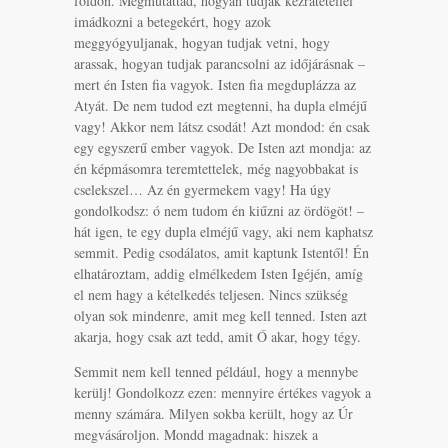
földön. Megmutattad, hogyan tudjak kézrátétellel
imádkozni a betegekért, hogy azok
meggyógyuljanak, hogyan tudjak vetni, hogy
arassak, hogyan tudjak parancsolni az időjárásnak –
mert én Isten fia vagyok. Isten fia megduplázza az
Atyát. De nem tudod ezt megtenni, ha dupla elméjű
vagy! Akkor nem látsz csodát! Azt mondod: én csak
egy egyszerű ember vagyok. De Isten azt mondja: az
én képmásomra teremtettelek, még nagyobbakat is
cselekszel… Az én gyermekem vagy! Ha úgy
gondolkodsz: ó nem tudom én kiűzni az ördögöt! –
hát igen, te egy dupla elméjű vagy, aki nem kaphatsz
semmit. Pedig csodálatos, amit kaptunk Istentől! Én
elhatároztam, addig elmélkedem Isten Igéjén, amíg
el nem hagy a kételkedés teljesen. Nincs szükség
olyan sok mindenre, amit meg kell tenned. Isten azt
akarja, hogy csak azt tedd, amit Ő akar, hogy tégy.
Semmit nem kell tenned például, hogy a mennybe
kerülj! Gondolkozz ezen: mennyire értékes vagyok a
menny számára. Milyen sokba került, hogy az Úr
megvásároljon. Mondd magadnak: hiszek a