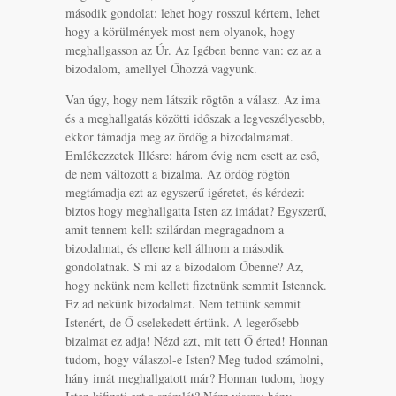
második gondolat: lehet hogy rosszul kértem, lehet
hogy a körülmények most nem olyanok, hogy
meghallgasson az Úr. Az Igében benne van: ez az a
bizodalom, amellyel Őhozzá vagyunk.
Van úgy, hogy nem látszik rögtön a válasz. Az ima
és a meghallgatás közötti időszak a legveszélyesebb,
ekkor támadja meg az ördög a bizodalmamat.
Emlékezzetek Illésre: három évig nem esett az eső,
de nem változott a bizalma. Az ördög rögtön
megtámadja ezt az egyszerű igéretet, és kérdezi:
biztos hogy meghallgatta Isten az imádat? Egyszerű,
amit tennem kell: szilárdan megragadnom a
bizodalmat, és ellene kell állnom a második
gondolatnak. S mi az a bizodalom Őbenne? Az,
hogy nekünk nem kellett fizetnünk semmit Istennek.
Ez ad nekünk bizodalmat. Nem tettünk semmit
Istenért, de Ő cselekedett értünk. A legerősebb
bizalmat ez adja! Nézd azt, mit tett Ő érted! Honnan
tudom, hogy válaszol-e Isten? Meg tudod számolni,
hány imát meghallgatott már? Honnan tudom, hogy