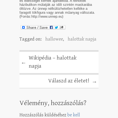
és édességet kérnek ajándékba. A felnőttek
házibulikon múlatják az időt szintén maskarába
öltözve. Az ünnep nélkülözhetetlen kelléke a
faragott tökfigura vagy annak műanyag változata.
(Forrás:http://www.unnep.eu)
Tagged on:
hallowee
,
halottak napja
Wikipédia – halottak
←
napja
Válaszd az életet!
→
Vélemény, hozzászólás?
Hozzászólás küldéséhez
be kell