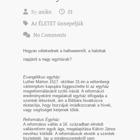
By
aniko
01
Az ÉLETET ünnepeljük
No Comments
Hogyan vélekednek a halloweenről, a halottak
napjáról a nagy egyházak?
Evangélikus egyház:
Luther Márton 1517. október 31-én a wittenbergi
vártemplom kapujára függesztette ki az egyház
megreformálásáról szóló írását. A reformáció
eredményeként megalakult egyház elfogadja a
szentek létezését, ám a Bibliára hivatkozva
elutasítja, hogy hozzájuk imádkozzanak a hívek,
vagy segítséget kérjenek tőlük.
Református Egyház:
A református vallás a 16. században elindult
vallásreform egyik ága, megalapítása Kálvin János
nevéhez kötődik. A reformátusok elvetik a szentek
tiszteletét, így a mindenszentekről sem