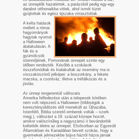
az ünneplők hazatértek, a parázsból pedig egy-egy
darabot otthonaikba vittek, ahol ismét tüzet
gyújtottak és egész éjszaka virrasztottak.
A kelta hatások
mellett a római
hagyományok
hagytak nyomot
a Halloween
átalakulásán. A
fák és a
gyümölcsök
istennőjének, Pomonának ünnepét szinte egy
időben rendezték. Később a szokások
összefonódtak és kialakultak az esemény ma is
visszaköszönő jelképei: a boszorkány, a fekete
macska, a csontváz, illetve a tréfálkozás és a
jóslás.
Az ünnep tengerentúli változata
Amerika felfedezése után a telepesek körében
nem volt népszerű a Halloween (többségük a
keresztényüldözés elől menekült az Újhazába,
Istenfélő, Biblia szerető emberek voltak – szerk.
megj.), változást a 19. század közepe hozott,
amikor valószínűleg a nagyszámú ír bevándorlók
keltették életre az ünnepet. Elsősorban az Egyesült
Államokban és Kanadában bevett szokás, hogy a
gyermekek jelmezekbe bújva házról házra járnak