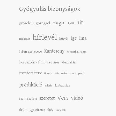
Gyógyulás bizonyságok
hit
Hagin
győzelem
göröggel
halál
hírlevél
Ige
Ima
húsvét
Házasság
Karácsony
Isten szeretete
Kenneth E. Hagin
keresztény film
Megvallás
megtérés
mesteri terv
Novella
nők
okkultizmus
pokol
prédikáció
Szabadulás
Siddiki
Vers
videó
szeretet
Szent Szellem
öröm
újév
újjászületés
ünnepek