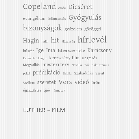
Copeland
Dicséret
csoda
Gyógyulás
evangélium
feltámadás
bizonyságok
győzelem
göröggel
hírlevél
hit
Hagin
halál
Házasság
Ige
Ima
Karácsony
Isten szeretete
húsvét
keresztény film
megtérés
Kenneth E. Hagin
mesteri terv
Megvallás
Novella
nők
okkultizmus
prédikáció
Szabadulás
Szent
pokol
Siddiki
Vers
videó
szeretet
öröm
Szellem
újév
újjászületés
ünnepek
LUTHER – FILM