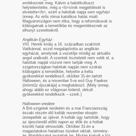
emlékeznek meg. Kálvin a halottkultuszt
helytelenítette, még a <b>sírok megjelölését is
elvetette</b>, ezért a halottak napja sem egyházi
ünnep. Az erős római katolikus hatás miatt
Magyarországon nem ritka, hogy a reformátusok is
kilátogatnak a temetőkbe és megemlékeznek az
elhunyt szeretteikről.
Anglikán Egyház:
VIII. Henrik király a 16. században szakított
Vatikánnal, ezzel megalapította az anglikán
egyházat, amelynek a vezetője mindig az aktuális
angol uralkodó. A szentek tiszteletét nem vetik el, a
halottak napját viszont nem tartják meg. A
szigetországban halottak napján nem szokás
kilátogatni a temetőkbe, helyette a kelta
gyökerekkel rendelkező, október 31-én tartott
Halloween, és a november 5-re eső Guy Fawkes
(örömtűz éjszakája) a meghatározó. (Mely ünnep,
ahogy alább ez világosan kiderül, okkult
gyökerekkel rendelkezik – szerk.)
Halloween eredete
A Brit-szigetek területén és a mai Franciaország
északi részén élő kelták november elsején
ünnepelték az újévet. A kelták úgy tartották, hogy
az újesztendő előtti napon az élők és a holtak
közötti határ elmosódik. Október 31-én a
magaslatokon hatalmas tüzeket raktak, termény-
és állatáldozatot mutattak be. Miután kialudt a tűz,