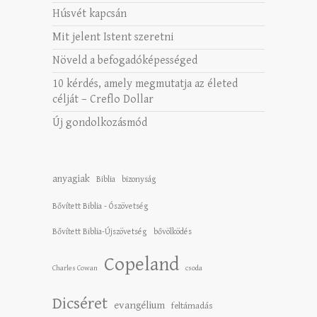
Húsvét kapcsán
Mit jelent Istent szeretni
Növeld a befogadóképességed
10 kérdés, amely megmutatja az életed
célját – Creflo Dollar
Új gondolkozásmód
anyagiak
Biblia
bizonyság
Bővített Biblia - Ószövetség
Bővített Biblia-Újszövetség
bővölködés
Copeland
Charles Cowan
csoda
Dicséret
evangélium
feltámadás