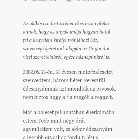
Az alábbi csoda-történet ékes bizonyítéka
annak, hogy az anyák imája hogyan hatol
fel a kegyelem királyi trónjához! Sőt,
szövetségi ígéretünk alapján az Úr gondot
visel szeretteinkről, egész háznépünkről is.
2002.05.31-én, 31 évesen motorbalesetet
szenvedtem, három héten keresztül
édesanyámnak azt mondták az orvosok,
nem biztos hogy a fia megéli a reggelt.
Már a baleset pillanatában éberkómába
estem.Több mint négy órás
agyműtétem volt, és akkor édesanyám
a legjobb orvoshoz fordult. Jézus