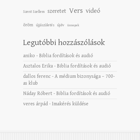
Vers
videó
szeretet
Szent Szellem
öröm
újév
újjászületés
ünnepek
Legutóbbi hozzászólások
aniko
-
Biblia fordítások és audió
Asztalos Erika
-
Biblia fordítások és audió
dallos ferenc
-
A médium bizonysága – 700-
as klub
Náday Róbert
-
Biblia fordítások és audió
veres árpád
-
Imakérés küldése