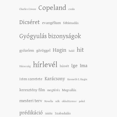
Copeland
Charles Cowan
csoda
Dicséret
evangélium
feltámadás
Gyógyulás bizonyságok
hit
Hagin
győzelem
göröggel
halál
hírlevél
Ige
Ima
húsvét
Házasság
Karácsony
Isten szeretete
Kenneth E. Hagin
keresztény film
Megvallás
megtérés
mesteri terv
Novella
nők
okkultizmus
pokol
prédikáció
Szabadulás
Siddiki