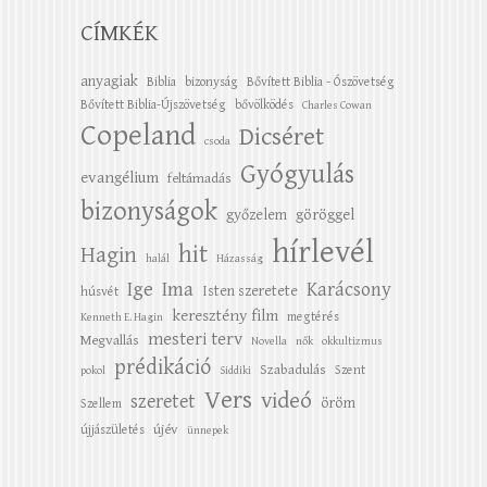
CÍMKÉK
anyagiak
Biblia
bizonyság
Bővített Biblia - Ószövetség
Bővített Biblia-Újszövetség
bővölködés
Charles Cowan
Copeland
Dicséret
csoda
Gyógyulás
evangélium
feltámadás
bizonyságok
győzelem
göröggel
hírlevél
hit
Hagin
halál
Házasság
Ige
Ima
Karácsony
Isten szeretete
húsvét
keresztény film
megtérés
Kenneth E. Hagin
mesteri terv
Megvallás
Novella
nők
okkultizmus
prédikáció
Szabadulás
Szent
pokol
Siddiki
Vers
videó
szeretet
öröm
Szellem
újév
újjászületés
ünnepek