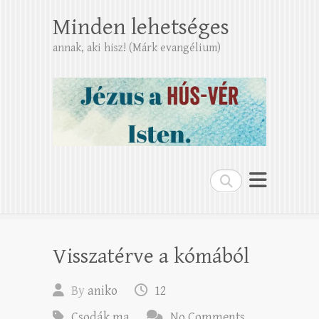
Minden lehetséges
annak, aki hisz! (Márk evangélium)
Search
Visszatérve a kómából
By
aniko
12
Csodák ma
No Comments