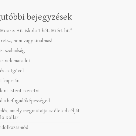
utóbbi bejegyzések
Moore: Hit-iskola 1 hét: Miért hit?
eretsz, nem vagy unalmas!
azi szabadság
esnek maradni
és az Igével
t kapcsán
lent Istent szeretni
d a befogadóképességed
rdés, amely megmutatja az életed célját
lo Dollar
ndolkozásmód