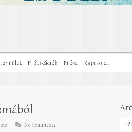
steni élet
Prédikációk
Próza
Kapcsolat
Ar
kómából
Archí
 ma
No Comments