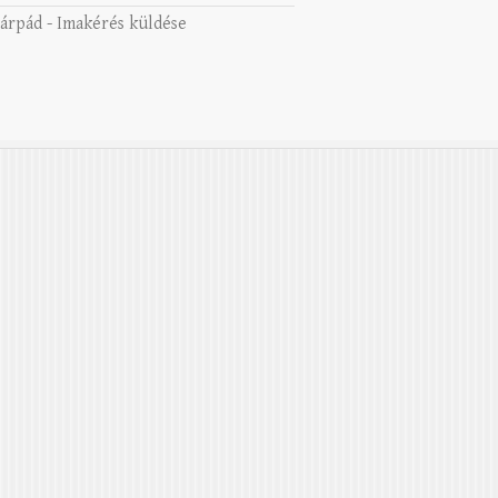
 árpád
-
Imakérés küldése