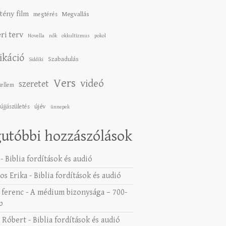
tény film
Megvallás
megtérés
ri terv
Novella
nők
okkultizmus
pokol
ikáció
Szabadulás
Siddiki
Vers
videó
szeretet
zellem
újév
újjászületés
ünnepek
utóbbi hozzászólások
-
Biblia fordítások és audió
os Erika
-
Biblia fordítások és audió
 ferenc
-
A médium bizonysága – 700-
b
 Róbert
-
Biblia fordítások és audió