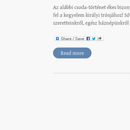
Az alábbi csoda-történet ékes bizo
fel a kegyelem királyi trónjához! Ső
szeretteinkről, egész háznépünkről 
Read more