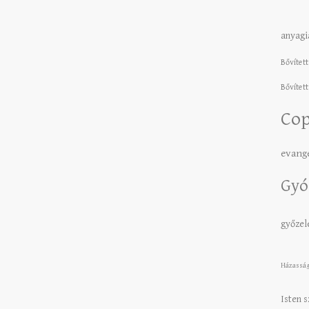
anyagi
Bővített
Bővített
Cop
evang
Gyó
győze
Házassá
Isten 