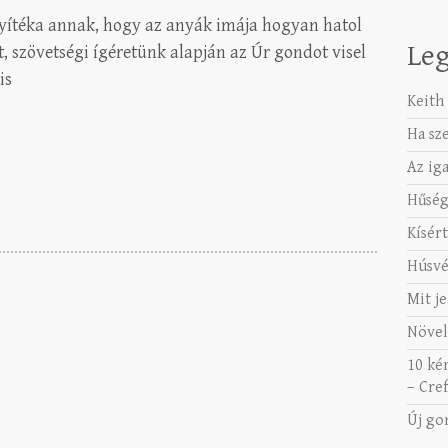
nyítéka annak, hogy az anyák imája hogyan hatol
Leg
t, szövetségi ígéretünk alapján az Úr gondot visel
is
Keith 
Ha sz
Az ig
Hűség
Kísért
Húsvé
Mit je
Növel
10 ké
– Cref
Új go