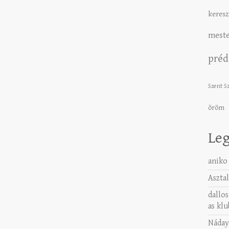
keresz
meste
préd
Szent S
öröm
Leg
aniko
Asztal
dallos
as klu
Náday