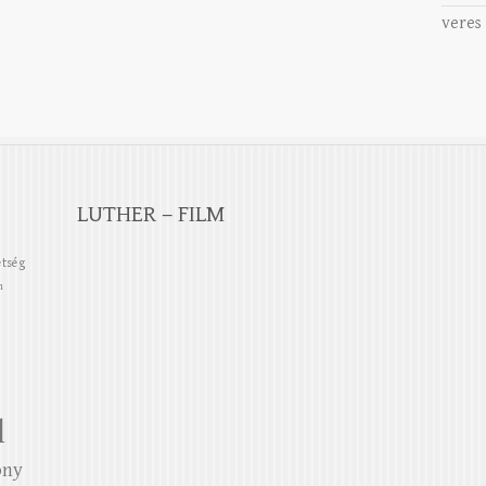
veres
LUTHER – FILM
etség
n
l
ony