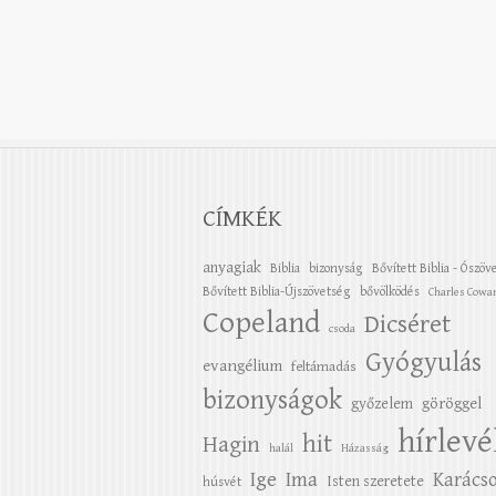
CÍMKÉK
anyagiak
Biblia
bizonyság
Bővített Biblia - Ószöv
Bővített Biblia-Újszövetség
bővölködés
Charles Cowa
Copeland
Dicséret
csoda
Gyógyulás
evangélium
feltámadás
bizonyságok
győzelem
göröggel
hírlevé
hit
Hagin
halál
Házasság
Ige
Ima
Karács
Isten szeretete
húsvét