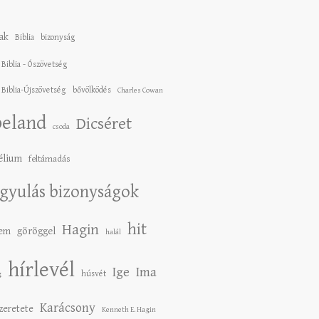
ak
Biblia
bizonyság
 Biblia - Ószövetség
 Biblia-Újszövetség
bővölködés
Charles Cowan
eland
Dicséret
csoda
élium
feltámadás
gyulás bizonyságok
hit
Hagin
lem
göröggel
halál
hírlevél
Ige
Ima
húsvét
g
Karácsony
szeretete
Kenneth E. Hagin