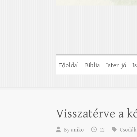
Főoldal
Biblia
Isten jó
I
Visszatérve a 
By
aniko
12
Csodák