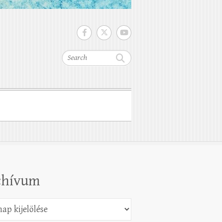
Search
chívum
vum