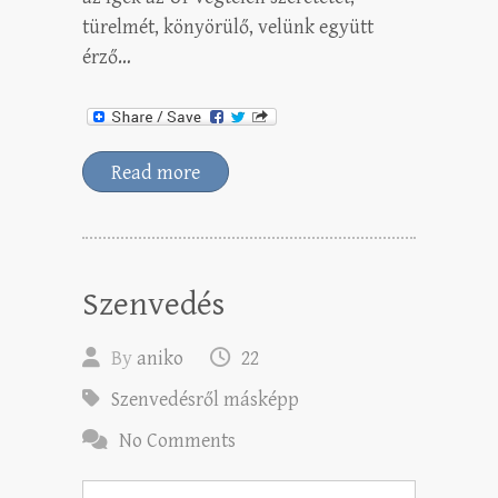
türelmét, könyörülő, velünk együtt
érző…
Read more
Szenvedés
By
aniko
22
Szenvedésről másképp
No Comments