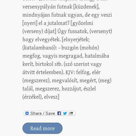
versenypályán futnak [küzdenek],
mindnyájan futnak ugyan, de egy veszi
[nyeri] el a jutalmat? [győzelmi
(verseny) díjat] Úgy fussatok, (versenyt)
hogy elvegyétek. [elnyerjétek;
(katalambanó): – buzgón (mohón)
megfog, vagyis megragad, hatalmába
kerít, birtokol stb. (szó szerint vagy
átvitt értelemben). KJV: felfog, elér
(megszerez), megvalósít, megért, (meg)
talál, megszerez, hozzájut, észlel
(érzékel), elvesz]
Read more