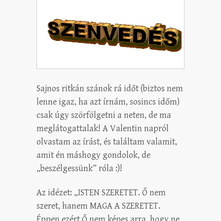
Sajnos ritkán szánok rá időt (biztos nem
lenne igaz, ha azt írnám, sosincs időm)
csak úgy szörfölgetni a neten, de ma
meglátogattalak! A Valentin napról
olvastam az írást, és találtam valamit,
amit én máshogy gondolok, de
„beszélgessünk” róla :)!
Az idézet: „ISTEN SZERETET. Ő nem
szeret, hanem MAGA A SZERETET.
Éppen ezért Ő nem képes arra, hogy ne