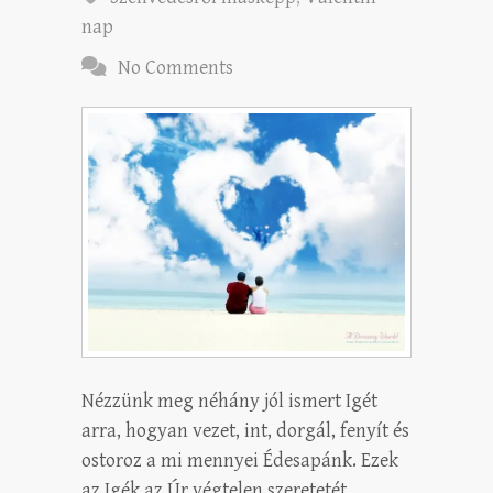
nap
No Comments
Nézzünk meg néhány jól ismert Igét
arra, hogyan vezet, int, dorgál, fenyít és
ostoroz a mi mennyei Édesapánk. Ezek
az Igék az Úr végtelen szeretetét,