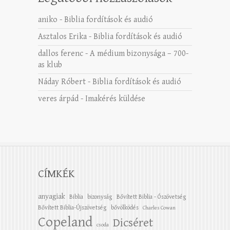
aniko
-
Biblia fordítások és audió
Asztalos Erika
-
Biblia fordítások és audió
dallos ferenc
-
A médium bizonysága – 700-
as klub
Náday Róbert
-
Biblia fordítások és audió
veres árpád
-
Imakérés küldése
CÍMKÉK
anyagiak
Biblia
bizonyság
Bővített Biblia - Ószövetség
Bővített Biblia-Újszövetség
bővölködés
Charles Cowan
Copeland
Dicséret
csoda