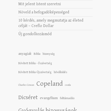
Mit jelent Istent szeretni
Növeld a befogadóképességed
10 kérdés, amely megmutatja az életed
célját – Creflo Dollar
Új gondolkozásmód
anyagiak
Biblia
bizonyság
Bővített Biblia - Ószövetség
Bővített Biblia-Újszövetség
bővölködés
Copeland
Charles Cowan
csoda
Dicséret
evangélium
feltámadás
Gyógyulás bizonyságok