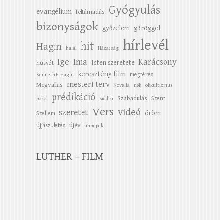
Gyógyulás
evangélium
feltámadás
bizonyságok
győzelem
göröggel
hírlevél
hit
Hagin
halál
Házasság
Ige
Ima
Karácsony
Isten szeretete
húsvét
keresztény film
megtérés
Kenneth E. Hagin
mesteri terv
Megvallás
Novella
nők
okkultizmus
prédikáció
Szabadulás
Szent
pokol
Siddiki
Vers
videó
szeretet
öröm
Szellem
újév
újjászületés
ünnepek
LUTHER – FILM