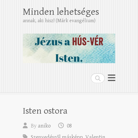
Minden lehetséges
annak, aki hisz! (Márk evangélium)
Search
Isten ostora
By
aniko
08
Szenvedésről másképp
,
Valentin