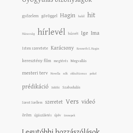
hit
Hagin
győzelem
göröggel
halál
hírlevél
Ige
Ima
húsvét
Házasság
Karácsony
Isten szeretete
Kenneth E. Hagin
keresztény film
Megvallás
megtérés
mesteri terv
Novella
nők
okkultizmus
pokol
prédikáció
Szabadulás
Siddiki
Vers
videó
szeretet
Szent Szellem
öröm
újév
újjászületés
ünnepek
Legutóbbi hozzászólások