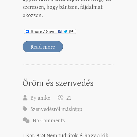
szeressen, hogy bántson, fájdalmat
okozzon.
Read more
Öröm és szenvedés
By
aniko
21
Szenvedésről másképp
No Comments
1 Kor. 9,24 Nem tudjátok-é, hogy a kik