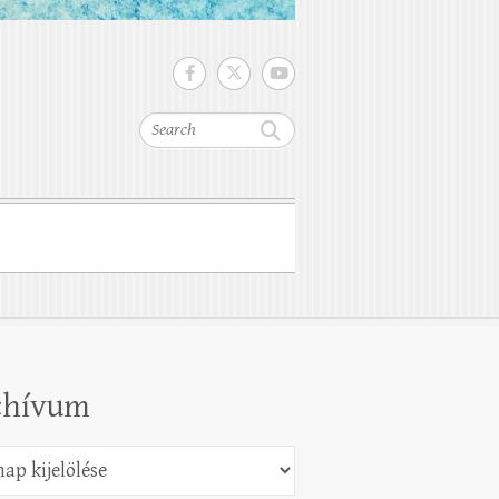
Search
chívum
vum