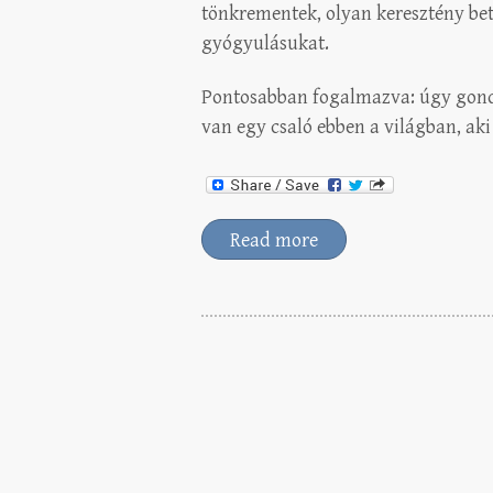
tönkrementek, olyan keresztény be
gyógyulásukat.
Pontosabban fogalmazva: úgy gondol
van egy csaló ebben a világban, ak
Read more