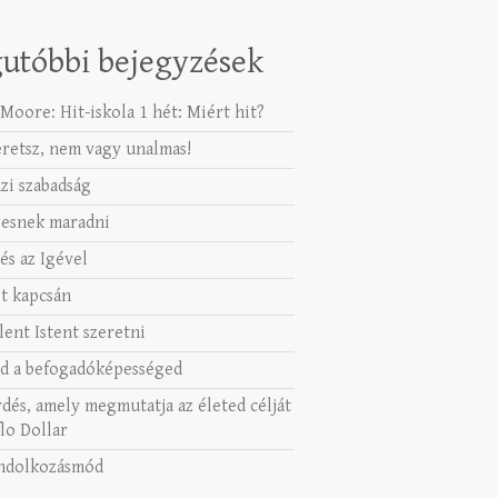
utóbbi bejegyzések
Moore: Hit-iskola 1 hét: Miért hit?
eretsz, nem vagy unalmas!
azi szabadság
esnek maradni
és az Igével
t kapcsán
lent Istent szeretni
d a befogadóképességed
rdés, amely megmutatja az életed célját
lo Dollar
ndolkozásmód