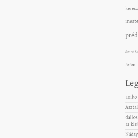
keresz
meste
préd
Szent S
öröm
Leg
aniko
Asztal
dallos
as klu
Náday