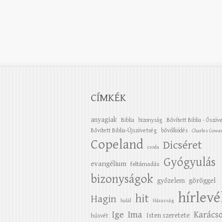
CÍMKÉK
anyagiak
Biblia
bizonyság
Bővített Biblia - Ószöv
Bővített Biblia-Újszövetség
bővölködés
Charles Cowa
Copeland
Dicséret
csoda
Gyógyulás
evangélium
feltámadás
bizonyságok
győzelem
göröggel
hírlevé
hit
Hagin
halál
Házasság
Ige
Ima
Karács
Isten szeretete
húsvét