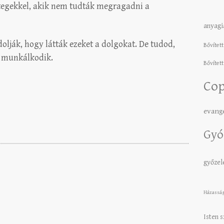
tegekkel, akik nem tudták megragadni a
anyagi
ják, hogy látták ezeket a dolgokat. De tudod,
Bővített
i munkálkodik.
Bővített
Cop
evang
Gyó
győze
Házassá
Isten 