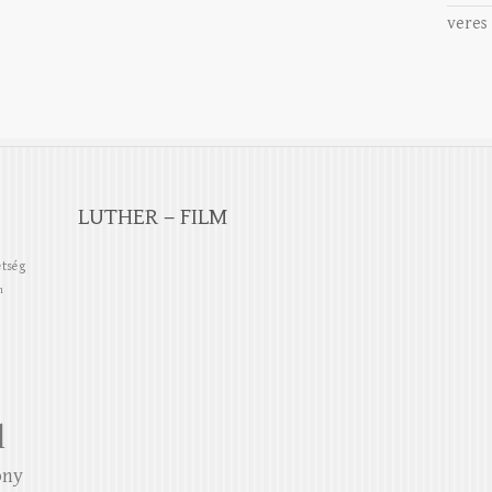
veres
LUTHER – FILM
etség
n
l
ony