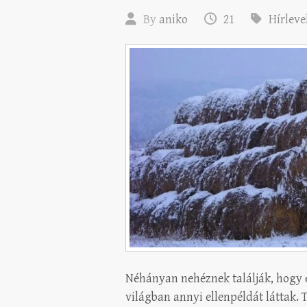
By
aniko
21
Hírleve
Néhányan nehéznek találják, hogy e
világban annyi ellenpéldát láttak. 