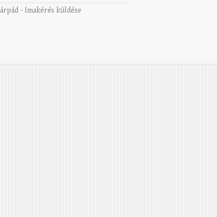
 árpád
-
Imakérés küldése