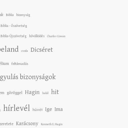
ak
Biblia
bizonyság
 Biblia - Ószövetség
 Biblia-Újszövetség
bővölködés
Charles Cowan
eland
Dicséret
csoda
élium
feltámadás
gyulás bizonyságok
hit
Hagin
lem
göröggel
halál
hírlevél
Ige
Ima
húsvét
g
Karácsony
szeretete
Kenneth E. Hagin