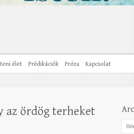
steni élet
Prédikációk
Próza
Kapcsolat
Ar
 az ördög terheket
Archí