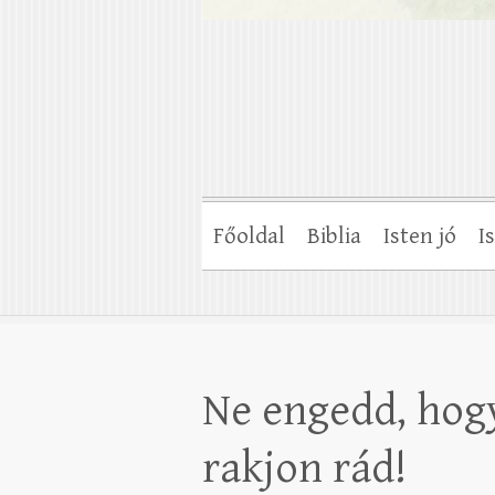
Főoldal
Biblia
Isten jó
I
Ne engedd, hogy
rakjon rád!