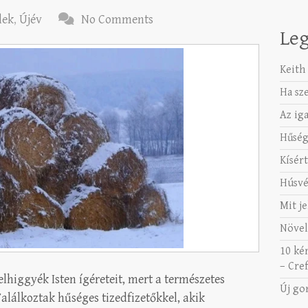
lek
,
Újév
No Comments
Leg
Keith 
Ha sz
Az ig
Hűség
Kísért
Húsvé
Mit je
Növel
10 ké
– Cref
lhiggyék Isten ígéreteit, mert a természetes
Új go
Találkoztak hűséges tizedfizetőkkel, akik