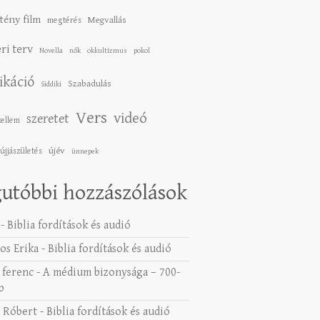
tény film
Megvallás
megtérés
ri terv
Novella
nők
okkultizmus
pokol
ikáció
Szabadulás
Siddiki
Vers
videó
szeretet
zellem
újév
újjászületés
ünnepek
utóbbi hozzászólások
-
Biblia fordítások és audió
os Erika
-
Biblia fordítások és audió
 ferenc
-
A médium bizonysága – 700-
b
 Róbert
-
Biblia fordítások és audió