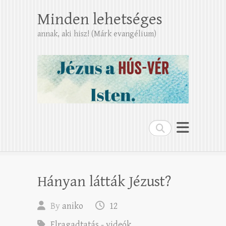
Minden lehetséges
annak, aki hisz! (Márk evangélium)
Search
Hányan látták Jézust?
By
aniko
12
Elragadtatás - videók