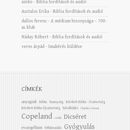
aniko
-
Biblia fordítások és audió
Asztalos Erika
-
Biblia fordítások és audió
dallos ferenc
-
A médium bizonysága – 700-
as klub
Náday Róbert
-
Biblia fordítások és audió
veres árpád
-
Imakérés küldése
CÍMKÉK
anyagiak
Biblia
bizonyság
Bővített Biblia - Ószövetség
Bővített Biblia-Újszövetség
bővölködés
Charles Cowan
Copeland
Dicséret
csoda
Gyógyulás
evangélium
feltámadás