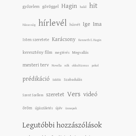
hit
Hagin
győzelem
göröggel
halál
hírlevél
Ige
Ima
húsvét
Házasság
Karácsony
Isten szeretete
Kenneth E. Hagin
keresztény film
Megvallás
megtérés
mesteri terv
Novella
nők
okkultizmus
pokol
prédikáció
Szabadulás
Siddiki
Vers
videó
szeretet
Szent Szellem
öröm
újév
újjászületés
ünnepek
Legutóbbi hozzászólások