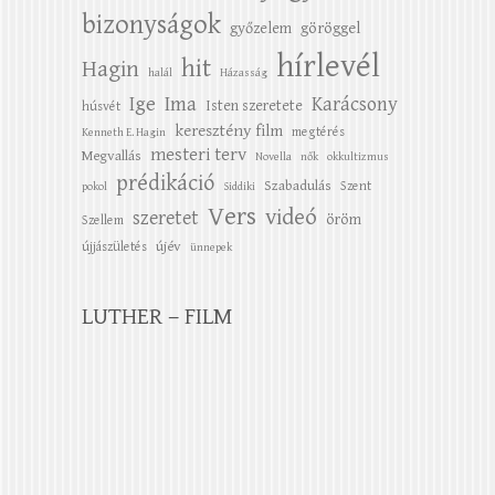
bizonyságok
győzelem
göröggel
hírlevél
hit
Hagin
halál
Házasság
Ige
Ima
Karácsony
Isten szeretete
húsvét
keresztény film
megtérés
Kenneth E. Hagin
mesteri terv
Megvallás
Novella
nők
okkultizmus
prédikáció
Szabadulás
Szent
pokol
Siddiki
Vers
videó
szeretet
öröm
Szellem
újév
újjászületés
ünnepek
LUTHER – FILM