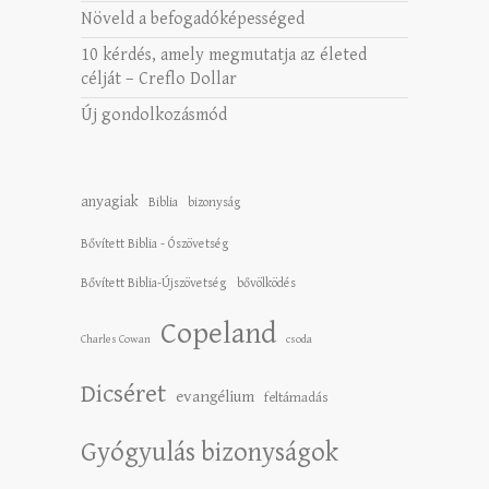
Növeld a befogadóképességed
10 kérdés, amely megmutatja az életed
célját – Creflo Dollar
Új gondolkozásmód
anyagiak
Biblia
bizonyság
Bővített Biblia - Ószövetség
Bővített Biblia-Újszövetség
bővölködés
Copeland
Charles Cowan
csoda
Dicséret
evangélium
feltámadás
Gyógyulás bizonyságok