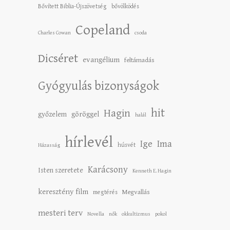
Bővített Biblia-Újszövetség
bővölködés
Copeland
Charles Cowan
csoda
Dicséret
evangélium
feltámadás
Gyógyulás bizonyságok
hit
Hagin
győzelem
göröggel
halál
hírlevél
Ige
Ima
húsvét
Házasság
Karácsony
Isten szeretete
Kenneth E. Hagin
keresztény film
Megvallás
megtérés
mesteri terv
Novella
nők
okkultizmus
pokol