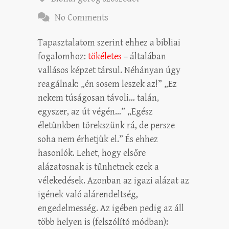
No Comments
Tapasztalatom szerint ehhez a bibliai
fogalomhoz:
tökéletes
–
általában
vallásos képzet társul. Néhányan úgy
reagálnak: „én sosem leszek az!” „Ez
nekem túságosan távoli… talán,
egyszer, az út végén…” „Egész
életünkben törekszünk rá, de persze
soha nem érhetjük el.” És ehhez
hasonlók. Lehet, hogy elsőre
alázatosnak is tűnhetnek ezek a
vélekedések. Azonban az igazi alázat az
igének való alárendeltség,
engedelmesség. Az igében pedig az áll
több helyen is (felszólító módban):