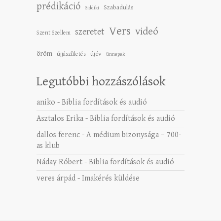
prédikáció
Szabadulás
Siddiki
Vers
videó
szeretet
Szent Szellem
öröm
újév
újjászületés
ünnepek
Legutóbbi hozzászólások
aniko
-
Biblia fordítások és audió
Asztalos Erika
-
Biblia fordítások és audió
dallos ferenc
-
A médium bizonysága – 700-
as klub
Náday Róbert
-
Biblia fordítások és audió
veres árpád
-
Imakérés küldése