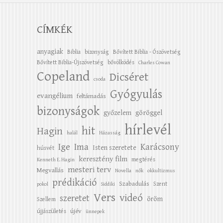
CÍMKÉK
anyagiak
Biblia
bizonyság
Bővített Biblia - Ószövetség
Bővített Biblia-Újszövetség
bővölködés
Charles Cowan
Copeland
Dicséret
csoda
Gyógyulás
evangélium
feltámadás
bizonyságok
győzelem
göröggel
hírlevél
hit
Hagin
halál
Házasság
Ige
Ima
Karácsony
Isten szeretete
húsvét
keresztény film
megtérés
Kenneth E. Hagin
mesteri terv
Megvallás
Novella
nők
okkultizmus
prédikáció
Szabadulás
Szent
pokol
Siddiki
Vers
videó
szeretet
öröm
Szellem
újév
újjászületés
ünnepek