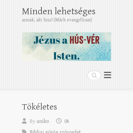
Minden lehetséges
annak, aki hisz! (Márk evangélium)
Search
Tökéletes
By
aniko
06
Bibliai görög szószedet