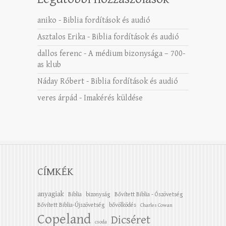
aniko
-
Biblia fordítások és audió
Asztalos Erika
-
Biblia fordítások és audió
dallos ferenc
-
A médium bizonysága – 700-
as klub
Náday Róbert
-
Biblia fordítások és audió
veres árpád
-
Imakérés küldése
CÍMKÉK
anyagiak
Biblia
bizonyság
Bővített Biblia - Ószövetség
Bővített Biblia-Újszövetség
bővölködés
Charles Cowan
Copeland
Dicséret
csoda