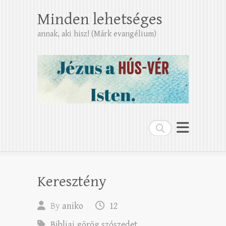
Minden lehetséges
annak, aki hisz! (Márk evangélium)
Search
Keresztény
By
aniko
12
Bibliai görög szószedet