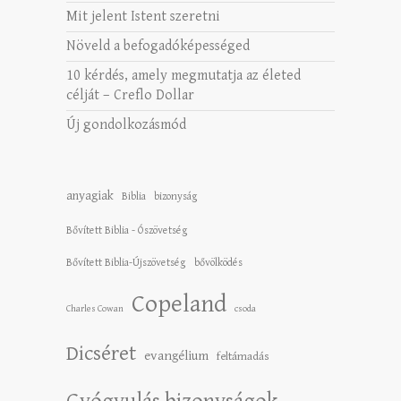
Mit jelent Istent szeretni
Növeld a befogadóképességed
10 kérdés, amely megmutatja az életed
célját – Creflo Dollar
Új gondolkozásmód
anyagiak
Biblia
bizonyság
Bővített Biblia - Ószövetség
Bővített Biblia-Újszövetség
bővölködés
Copeland
Charles Cowan
csoda
Dicséret
evangélium
feltámadás