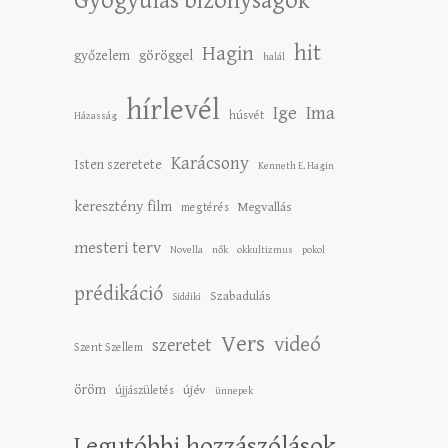
Gyógyulás bizonyságok
hit
Hagin
győzelem
göröggel
halál
hírlevél
Ige
Ima
húsvét
Házasság
Karácsony
Isten szeretete
Kenneth E. Hagin
keresztény film
Megvallás
megtérés
mesteri terv
Novella
nők
okkultizmus
pokol
prédikáció
Szabadulás
Siddiki
Vers
videó
szeretet
Szent Szellem
öröm
újév
újjászületés
ünnepek
Legutóbbi hozzászólások