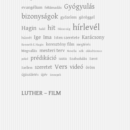
Gyógyulás
evangélium
feltámadás
bizonyságok
győzelem
göröggel
hírlevél
hit
Hagin
halál
Házasság
Ige
Ima
Karácsony
Isten szeretete
húsvét
keresztény film
megtérés
Kenneth E. Hagin
mesteri terv
Megvallás
Novella
nők
okkultizmus
prédikáció
Szabadulás
Szent
pokol
Siddiki
Vers
videó
szeretet
öröm
Szellem
újév
újjászületés
ünnepek
LUTHER – FILM