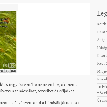
Leg
Keith 
Ha sz
Az ig
Hűség
Kísért
Húsvé
Mit je
Növel
dő és irigylésre méltó az az ember, aki nem a
10 ké
övetvén tanácsaikat, terveiket és céljaikat.
– Cref
Új go
 azon az ösvényen, ahol a bűnösök járnak, sem