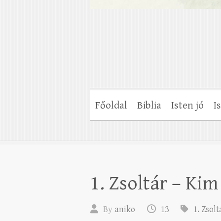
Főoldal
Biblia
Isten jó
I
1. Zsoltár – Ki
By
aniko
13
1. Zsolt