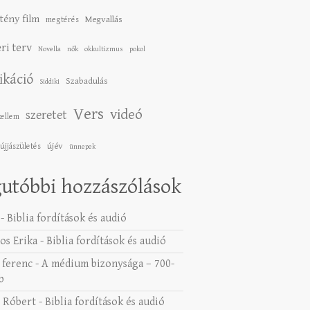
tény film
Megvallás
megtérés
ri terv
Novella
nők
okkultizmus
pokol
ikáció
Szabadulás
Siddiki
Vers
videó
szeretet
zellem
újév
újjászületés
ünnepek
utóbbi hozzászólások
-
Biblia fordítások és audió
os Erika
-
Biblia fordítások és audió
 ferenc
-
A médium bizonysága – 700-
b
 Róbert
-
Biblia fordítások és audió