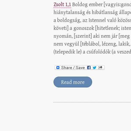
Zsolt 1,1
Boldog ember [vagyis:gondok
hiánytalanság és hibátlanság állapo
a boldogság, az Istennel való közöss
követi] a gonoszok [hitetlenek; iste
nyomán, [szerint] aki nem jár [meg n
nem vegyül [téblábol, lézeng, lakik,
(telepedik le) a csúfolódók (a vesz
Read more