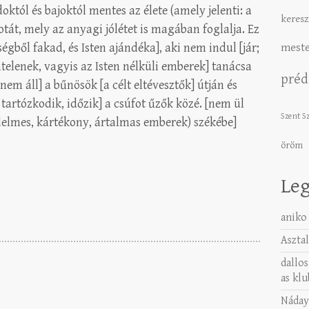
tól és bajoktól mentes az élete (amely jelenti: a
keresz
tát, mely az anyagi jólétet is magában foglalja. Ez
égből fakad, és Isten ajándéka], aki nem indul [jár;
meste
ntelenek, vagyis az Isten nélküli emberek] tanácsa
préd
em áll] a bűnösök [a célt eltévesztők] útján és
 tartózkodik, időzik] a csúfot űzők közé. [nem ül
Szent S
edelmes, kártékony, ártalmas emberek) székébe]
öröm
Leg
aniko
Asztal
dallos
as klu
Náday