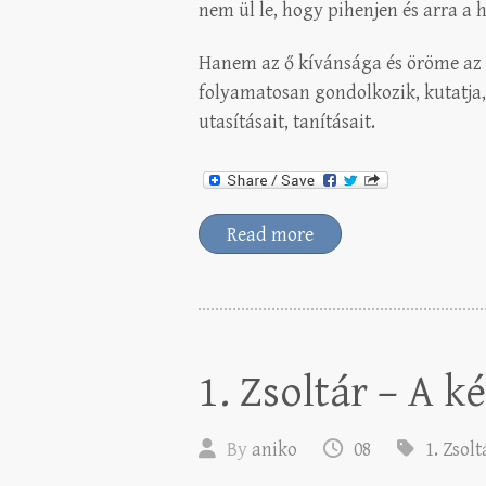
nem ül le, hogy pihenjen és arra a 
Hanem az ő kívánsága és öröme az 
folyamatosan gondolkozik, kutatja, t
utasításait, tanításait.
Read more
1. Zsoltár – A ké
By
aniko
08
1. Zsolt