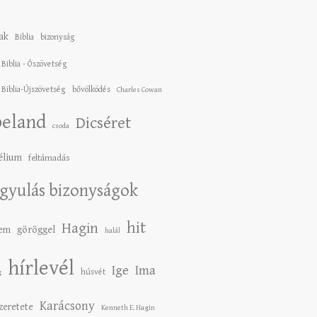
ak
Biblia
bizonyság
 Biblia - Ószövetség
 Biblia-Újszövetség
bővölködés
Charles Cowan
eland
Dicséret
csoda
élium
feltámadás
gyulás bizonyságok
hit
Hagin
lem
göröggel
halál
hírlevél
Ige
Ima
húsvét
g
Karácsony
szeretete
Kenneth E. Hagin