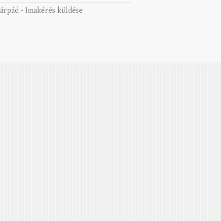
 árpád
-
Imakérés küldése