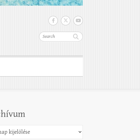
Search
chívum
vum