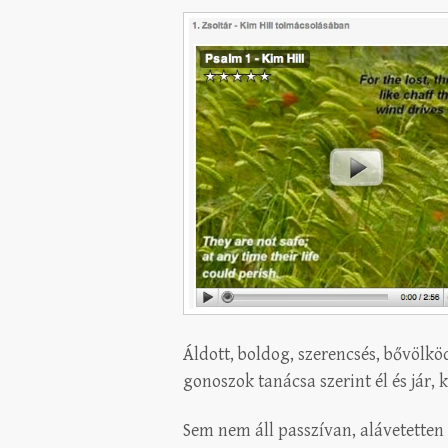
Áldott, boldog, szerencsés, bővölkö
gonoszok tanácsa szerint él és jár, k
Sem nem áll passzívan, alávetetten