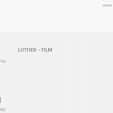
veres
LUTHER – FILM
etség
n
l
ony