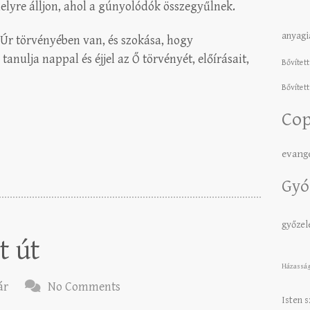
helyre álljon, ahol a gúnyolódók összegyűlnek.
anyagi
Úr törvényében van, és szokása, hogy
anulja nappal és éjjel az Ő törvényét, előírásait,
Bővített
Bővített
Cop
evang
Gyó
győze
t út
Házassá
ár
No Comments
Isten 