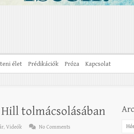
steni élet
Prédikációk
Próza
Kapcsolat
Ar
m Hill tolmácsolásában
Archí
ár
,
Videók
No Comments