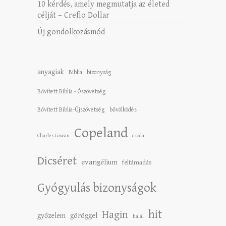
10 kérdés, amely megmutatja az életed
célját – Creflo Dollar
Új gondolkozásmód
anyagiak
Biblia
bizonyság
Bővített Biblia - Ószövetség
Bővített Biblia-Újszövetség
bővölködés
Copeland
Charles Cowan
csoda
Dicséret
evangélium
feltámadás
Gyógyulás bizonyságok
hit
Hagin
győzelem
göröggel
halál