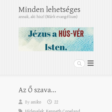
Minden lehetséges
annak, aki hisz! (Márk evangélium)
Search
Az Ő szava…
By
aniko
22
Hírlevelek
,
Kenneth Copeland