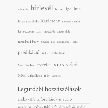
hírlevél
Ige
Ima
húsvét
Házasság
Karácsony
Isten szeretete
Kenneth E. Hagin
keresztény film
Megvallás
megtérés
mesteri terv
Novella
nők
okkultizmus
pokol
prédikáció
Szabadulás
Siddiki
Vers
videó
szeretet
Szent Szellem
öröm
újév
újjászületés
ünnepek
Legutóbbi hozzászólások
aniko
-
Biblia fordítások és audió
Asztalos Erika
-
Biblia fordítások és audió