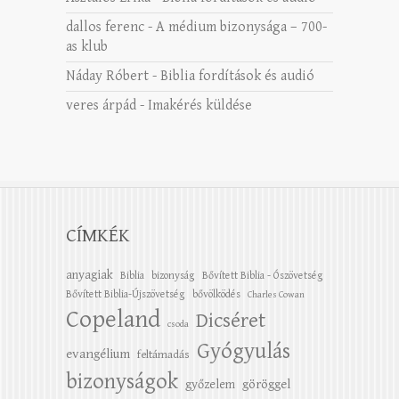
dallos ferenc
-
A médium bizonysága – 700-
as klub
Náday Róbert
-
Biblia fordítások és audió
veres árpád
-
Imakérés küldése
CÍMKÉK
anyagiak
Biblia
bizonyság
Bővített Biblia - Ószövetség
Bővített Biblia-Újszövetség
bővölködés
Charles Cowan
Copeland
Dicséret
csoda
Gyógyulás
evangélium
feltámadás
bizonyságok
győzelem
göröggel