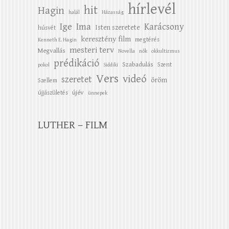
hírlevél
hit
Hagin
halál
Házasság
Ige
Ima
Karácsony
Isten szeretete
húsvét
keresztény film
megtérés
Kenneth E. Hagin
mesteri terv
Megvallás
Novella
nők
okkultizmus
prédikáció
Szabadulás
Szent
pokol
Siddiki
Vers
videó
szeretet
öröm
Szellem
újév
újjászületés
ünnepek
LUTHER – FILM