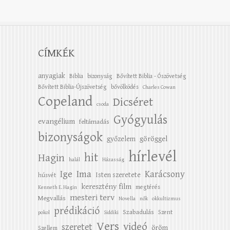
CÍMKÉK
anyagiak
Biblia
bizonyság
Bővített Biblia - Ószövetség
Bővített Biblia-Újszövetség
bővölködés
Charles Cowan
Copeland
Dicséret
csoda
Gyógyulás
evangélium
feltámadás
bizonyságok
győzelem
göröggel
hírlevél
hit
Hagin
halál
Házasság
Ige
Ima
Karácsony
Isten szeretete
húsvét
keresztény film
megtérés
Kenneth E. Hagin
mesteri terv
Megvallás
Novella
nők
okkultizmus
prédikáció
Szabadulás
Szent
pokol
Siddiki
Vers
videó
szeretet
öröm
Szellem