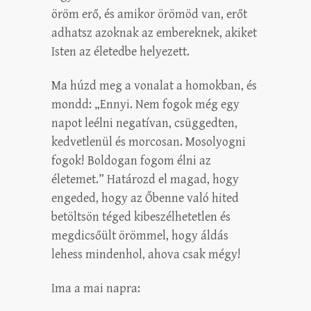
öröm erő, és amikor örömöd van, erőt
adhatsz azoknak az embereknek, akiket
Isten az életedbe helyezett.
Ma húzd meg a vonalat a homokban, és
mondd: „Ennyi. Nem fogok még egy
napot leélni negatívan, csüggedten,
kedvetlenül és morcosan. Mosolyogni
fogok! Boldogan fogom élni az
életemet.” Határozd el magad, hogy
engeded, hogy az Őbenne való hited
betöltsön téged kibeszélhetetlen és
megdicsőült örömmel, hogy áldás
lehess mindenhol, ahova csak mégy!
Ima a mai napra: