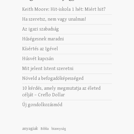
Keith Moore: Hit-iskola 1 hét: Miért hit?
Ha szeretsz, nem vagy unalmas!
Az igazi szabadság
Hűségesnek maradni
Kísértés az Igével
Húsvét kapcsán
Mit jelent Istent szeretni
Növeld a befogadóképességed
10 kérdés, amely megmutatja az életed
célját – Creflo Dollar
Új gondolkozásmód
anyagiak
Biblia
bizonyság