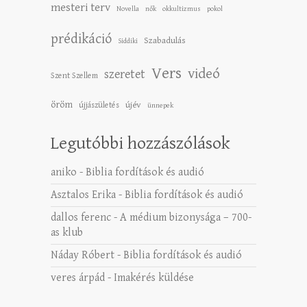
mesteri terv
Novella
nők
okkultizmus
pokol
prédikáció
Szabadulás
Siddiki
Vers
videó
szeretet
Szent Szellem
öröm
újév
újjászületés
ünnepek
Legutóbbi hozzászólások
aniko
-
Biblia fordítások és audió
Asztalos Erika
-
Biblia fordítások és audió
dallos ferenc
-
A médium bizonysága – 700-
as klub
Náday Róbert
-
Biblia fordítások és audió
veres árpád
-
Imakérés küldése