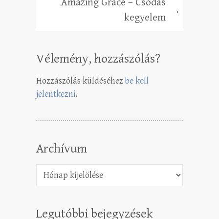
Amazing Grace – Csodás
→
kegyelem
Vélemény, hozzászólás?
Hozzászólás küldéséhez
be kell
jelentkezni
.
Archívum
Archívum
Legutóbbi bejegyzések