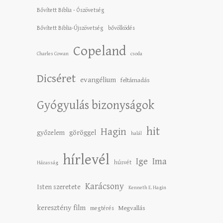
Bővített Biblia - Ószövetség
Bővített Biblia-Újszövetség
bővölködés
Copeland
Charles Cowan
csoda
Dicséret
evangélium
feltámadás
Gyógyulás bizonyságok
hit
Hagin
győzelem
göröggel
halál
hírlevél
Ige
Ima
húsvét
Házasság
Karácsony
Isten szeretete
Kenneth E. Hagin
keresztény film
Megvallás
megtérés