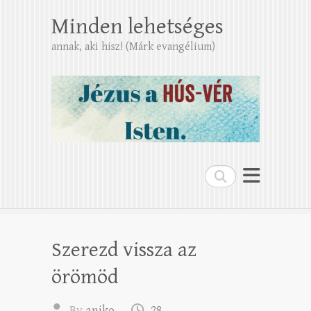
Minden lehetséges
annak, aki hisz! (Márk evangélium)
Search
Szerezd vissza az
örömöd
By
aniko
28