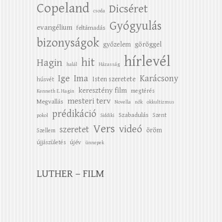
Copeland
Dicséret
csoda
Gyógyulás
evangélium
feltámadás
bizonyságok
győzelem
göröggel
hírlevél
hit
Hagin
halál
Házasság
Ige
Ima
Karácsony
Isten szeretete
húsvét
keresztény film
megtérés
Kenneth E. Hagin
mesteri terv
Megvallás
Novella
nők
okkultizmus
prédikáció
Szabadulás
Szent
pokol
Siddiki
Vers
videó
szeretet
öröm
Szellem
újév
újjászületés
ünnepek
LUTHER – FILM