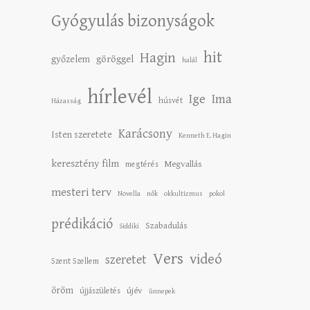
Gyógyulás bizonyságok
hit
Hagin
győzelem
göröggel
halál
hírlevél
Ige
Ima
húsvét
Házasság
Karácsony
Isten szeretete
Kenneth E. Hagin
keresztény film
Megvallás
megtérés
mesteri terv
Novella
nők
okkultizmus
pokol
prédikáció
Szabadulás
Siddiki
Vers
videó
szeretet
Szent Szellem
öröm
újév
újjászületés
ünnepek