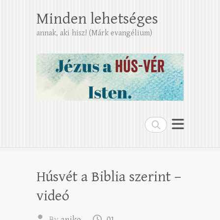
Minden lehetséges
annak, aki hisz! (Márk evangélium)
Search
Húsvét a Biblia szerint –
videó
By
aniko
01