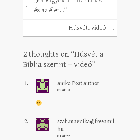
„Én vagyok a feltámadás
←
és az élet…”
Húsvéti videó
→
2 thoughts on “
Húsvét a
Biblia szerint – videó
”
aniko
Post author
02 at 10
szab.magdika@freeamil.
hu
01 at 22