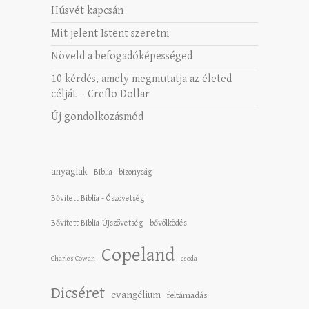
Húsvét kapcsán
Mit jelent Istent szeretni
Növeld a befogadóképességed
10 kérdés, amely megmutatja az életed
célját – Creflo Dollar
Új gondolkozásmód
anyagiak
Biblia
bizonyság
Bővített Biblia - Ószövetség
Bővített Biblia-Újszövetség
bővölködés
Copeland
Charles Cowan
csoda
Dicséret
evangélium
feltámadás