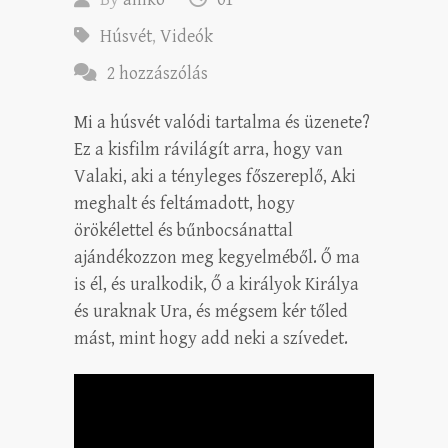
Húsvét
,
Videók
2 hozzászólás
Mi a húsvét valódi tartalma és üzenete?
Ez a kisfilm rávilágít arra, hogy van
Valaki, aki a tényleges főszereplő, Aki
meghalt és feltámadott, hogy
örökélettel és bűnbocsánattal
ajándékozzon meg kegyelméből. Ő ma
is él, és uralkodik, Ő a királyok Királya
és uraknak Ura, és mégsem kér tőled
mást, mint hogy add neki a szívedet.