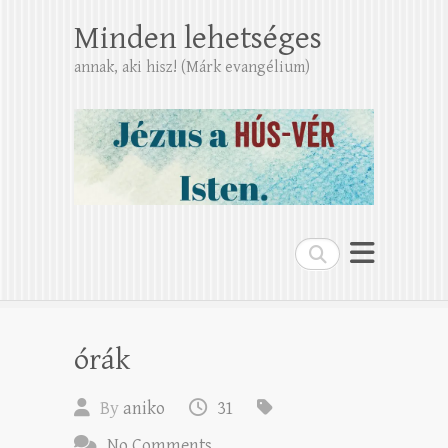
Minden lehetséges
annak, aki hisz! (Márk evangélium)
Search
órák
By
aniko
31
No Comments