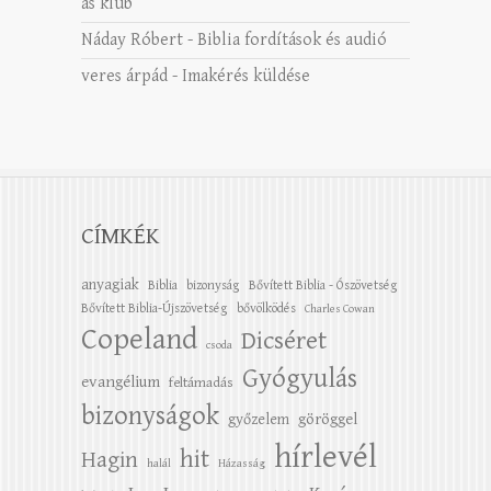
as klub
Náday Róbert
-
Biblia fordítások és audió
veres árpád
-
Imakérés küldése
CÍMKÉK
anyagiak
Biblia
bizonyság
Bővített Biblia - Ószövetség
Bővített Biblia-Újszövetség
bővölködés
Charles Cowan
Copeland
Dicséret
csoda
Gyógyulás
evangélium
feltámadás
bizonyságok
győzelem
göröggel
hírlevél
hit
Hagin
halál
Házasság