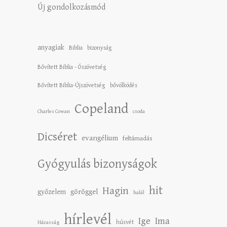
Új gondolkozásmód
anyagiak
Biblia
bizonyság
Bővített Biblia - Ószövetség
Bővített Biblia-Újszövetség
bővölködés
Copeland
Charles Cowan
csoda
Dicséret
evangélium
feltámadás
Gyógyulás bizonyságok
hit
Hagin
győzelem
göröggel
halál
hírlevél
Ige
Ima
húsvét
Házasság