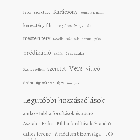
Karácsony
Isten szeretete
Kenneth E. Hagin
keresztény film
Megvallás
megtérés
mesteri terv
Novella
nők
okkultizmus
pokol
prédikáció
Szabadulás
Siddiki
Vers
videó
szeretet
Szent Szellem
öröm
újév
újjászületés
ünnepek
Legutóbbi hozzászólások
aniko
-
Biblia fordítások és audió
Asztalos Erika
-
Biblia fordítások és audió
dallos ferenc
-
A médium bizonysága – 700-