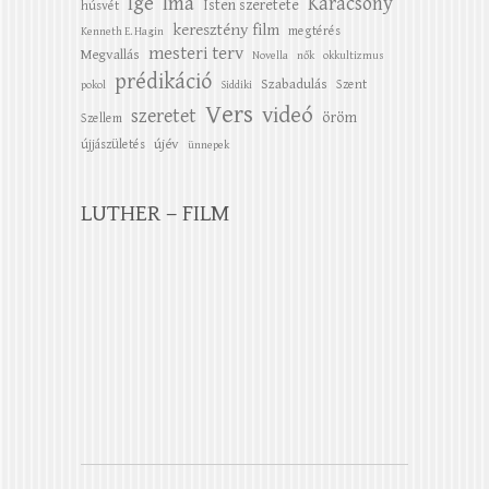
Ige
Ima
Karácsony
Isten szeretete
húsvét
keresztény film
megtérés
Kenneth E. Hagin
mesteri terv
Megvallás
Novella
nők
okkultizmus
prédikáció
Szabadulás
Szent
pokol
Siddiki
Vers
videó
szeretet
öröm
Szellem
újév
újjászületés
ünnepek
LUTHER – FILM