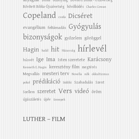
Bővített Biblia-Újszövetség
bővölködés
Charles Cowan
Copeland
Dicséret
csoda
Gyógyulás
evangélium
feltámadás
bizonyságok
győzelem
göröggel
hírlevél
hit
Hagin
halál
Házasság
Ige
Ima
Karácsony
Isten szeretete
húsvét
keresztény film
megtérés
Kenneth E. Hagin
mesteri terv
Megvallás
Novella
nők
okkultizmus
prédikáció
Szabadulás
Szent
pokol
Siddiki
Vers
videó
szeretet
öröm
Szellem
újév
újjászületés
ünnepek
LUTHER – FILM