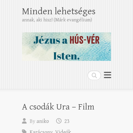
Minden lehetséges
annak, aki hisz! (Márk evangélium)
Search
A csodák Ura – Film
By
aniko
23
Karácsony
,
Videók