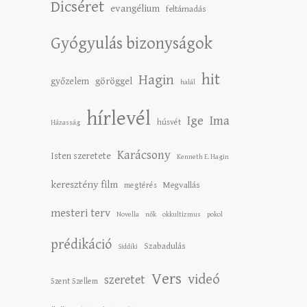
Dicséret
evangélium
feltámadás
Gyógyulás bizonyságok
hit
Hagin
győzelem
göröggel
halál
hírlevél
Ige
Ima
húsvét
Házasság
Karácsony
Isten szeretete
Kenneth E. Hagin
keresztény film
Megvallás
megtérés
mesteri terv
Novella
nők
okkultizmus
pokol
prédikáció
Szabadulás
Siddiki
Vers
videó
szeretet
Szent Szellem