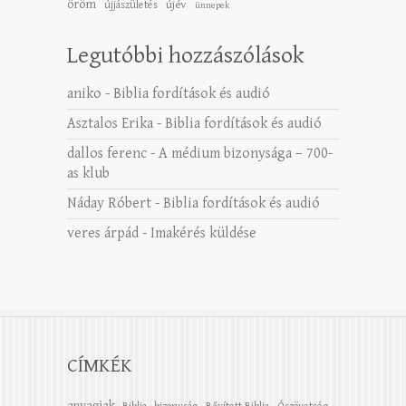
öröm
újév
újjászületés
ünnepek
Legutóbbi hozzászólások
aniko
-
Biblia fordítások és audió
Asztalos Erika
-
Biblia fordítások és audió
dallos ferenc
-
A médium bizonysága – 700-
as klub
Náday Róbert
-
Biblia fordítások és audió
veres árpád
-
Imakérés küldése
CÍMKÉK
anyagiak
Biblia
bizonyság
Bővített Biblia - Ószövetség