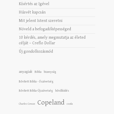
Kísértés az Igével
Húsvét kapcsán
Mit jelent Istent szeretni
Növeld a befogadóképességed
10 kérdés, amely megmutatja az életed
célját – Creflo Dollar
Új gondolkozásmód
anyagiak
Biblia
bizonyság
Bővített Biblia - Ószövetség
Bővített Biblia-Újszövetség
bővölködés
Copeland
Charles Cowan
csoda