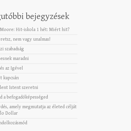
utóbbi bejegyzések
Moore: Hit-iskola 1 hét: Miért hit?
eretsz, nem vagy unalmas!
azi szabadság
esnek maradni
és az Igével
t kapcsán
lent Istent szeretni
d a befogadóképességed
rdés, amely megmutatja az életed célját
lo Dollar
ndolkozásmód