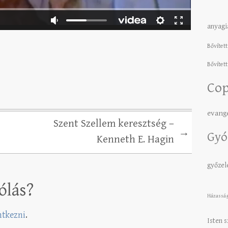
anyagi
Bővített
Bővített
Cop
evang
Szent Szellem keresztség –
→
Gyó
Kenneth E. Hagin
győze
ólás?
Házassá
entkezni
.
Isten 