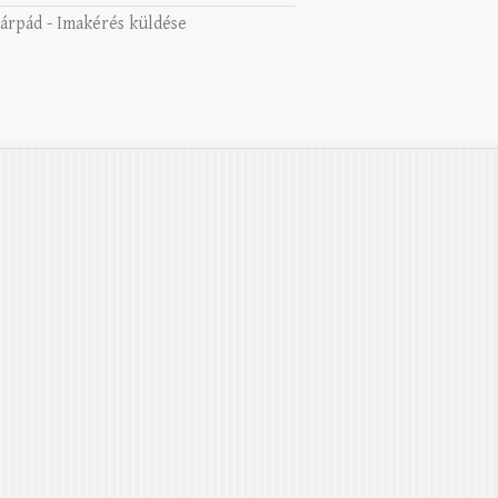
 árpád
-
Imakérés küldése