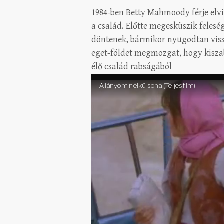
1984-ben Betty Mahmoody férje elvit
a család. Előtte megesküszik fele
döntenek, bármikor nyugodtan viss
eget-földet megmozgat, hogy kisza
élő család rabságából