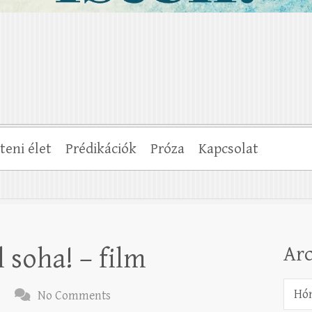
steni élet
Prédikációk
Próza
Kapcsolat
Ar
 soha! – film
Archí
No Comments