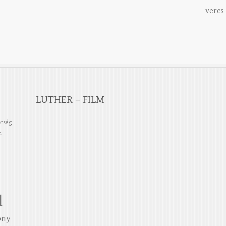
veres
LUTHER – FILM
etség
n
l
ony