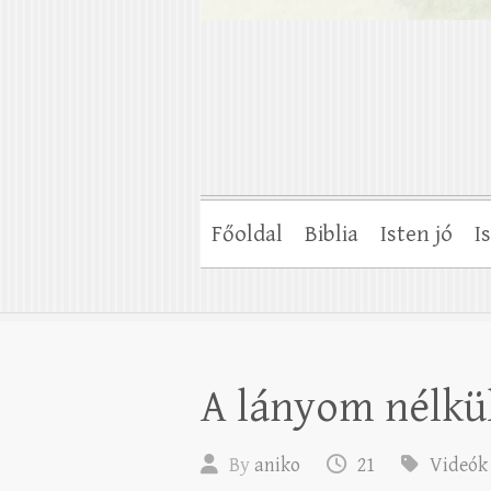
Főoldal
Biblia
Isten jó
I
A lányom nélkül
By
aniko
21
Videók