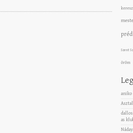
keresz
meste
préd
Szent S
öröm
Leg
aniko
Asztal
dallos
as klu
Náday