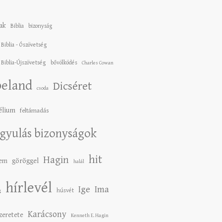
ak
Biblia
bizonyság
 Biblia - Ószövetség
 Biblia-Újszövetség
bővölködés
Charles Cowan
eland
Dicséret
csoda
élium
feltámadás
gyulás bizonyságok
hit
Hagin
lem
göröggel
halál
hírlevél
Ige
Ima
húsvét
g
Karácsony
szeretete
Kenneth E. Hagin