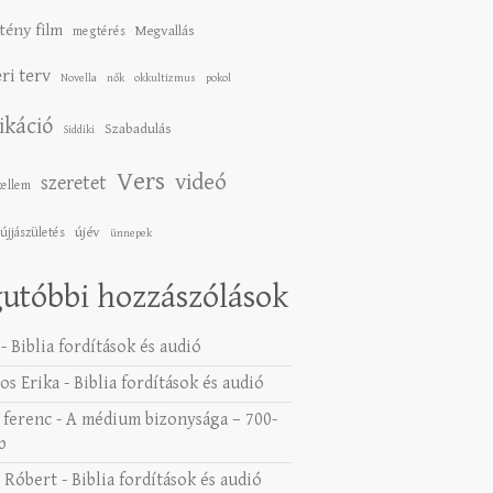
tény film
Megvallás
megtérés
ri terv
Novella
nők
okkultizmus
pokol
ikáció
Szabadulás
Siddiki
Vers
videó
szeretet
zellem
újév
újjászületés
ünnepek
utóbbi hozzászólások
-
Biblia fordítások és audió
os Erika
-
Biblia fordítások és audió
 ferenc
-
A médium bizonysága – 700-
b
 Róbert
-
Biblia fordítások és audió