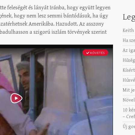
te feleségét és lányát Iránba, hogy együtt legyen
Leg
ségének, hogy nem lesz semmi bántódásuk, ha úgy
zatérhetnek Amerikába. Hazudott. Az asszony
Keith 
badulhasson a szigorú iszlám törvények szerint
Ha sz
Az ig
Hűség
Kísért
Húsvé
Mit je
Növel
10 ké
– Cref
Új go