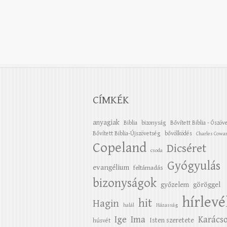
CÍMKÉK
anyagiak
Biblia
bizonyság
Bővített Biblia - Ószöv
Bővített Biblia-Újszövetség
bővölködés
Charles Cowa
Copeland
Dicséret
csoda
Gyógyulás
evangélium
feltámadás
bizonyságok
győzelem
göröggel
hírlevé
hit
Hagin
halál
Házasság
Ige
Ima
Karács
Isten szeretete
húsvét