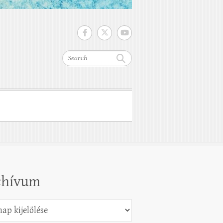
Search
chívum
vum