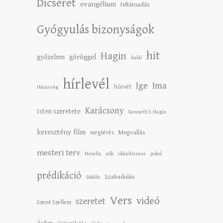
Dicséret
evangélium
feltámadás
Gyógyulás bizonyságok
hit
Hagin
győzelem
göröggel
halál
hírlevél
Ige
Ima
húsvét
Házasság
Karácsony
Isten szeretete
Kenneth E. Hagin
keresztény film
Megvallás
megtérés
mesteri terv
Novella
nők
okkultizmus
pokol
prédikáció
Szabadulás
Siddiki
Vers
videó
szeretet
Szent Szellem