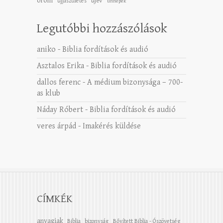
öröm
újév
újjászületés
ünnepek
Legutóbbi hozzászólások
aniko
-
Biblia fordítások és audió
Asztalos Erika
-
Biblia fordítások és audió
dallos ferenc
-
A médium bizonysága – 700-
as klub
Náday Róbert
-
Biblia fordítások és audió
veres árpád
-
Imakérés küldése
CÍMKÉK
anyagiak
Biblia
bizonyság
Bővített Biblia - Ószövetség