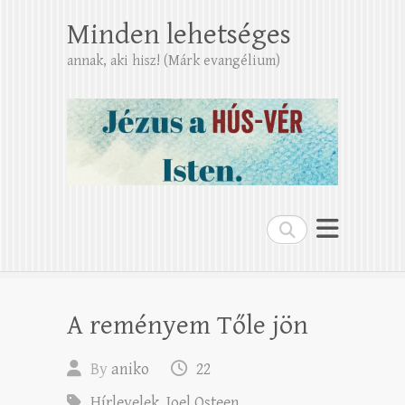
Minden lehetséges
annak, aki hisz! (Márk evangélium)
Search
A reményem Tőle jön
By
aniko
22
Hírlevelek
,
Joel Osteen