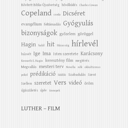
Bővített Biblia-Újszövetség
bővölködés
Charles Cowan
Copeland
Dicséret
csoda
Gyógyulás
evangélium
feltámadás
bizonyságok
győzelem
göröggel
hírlevél
hit
Hagin
halál
Házasság
Ige
Ima
Karácsony
Isten szeretete
húsvét
keresztény film
megtérés
Kenneth E. Hagin
mesteri terv
Megvallás
Novella
nők
okkultizmus
prédikáció
Szabadulás
Szent
pokol
Siddiki
Vers
videó
szeretet
öröm
Szellem
újév
újjászületés
ünnepek
LUTHER – FILM