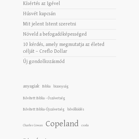
Kísértés az Igével
Húsvét kapcsán
Mit jelent Istent szeretni
Növeld a befogadóképességed
10 kérdés, amely megmutatja az életed
célját – Creflo Dollar
Új gondolkozásmód
anyagiak
Biblia
bizonyság
Bővített Biblia - Ószövetség
Bővített Biblia-Újszövetség
bővölködés
Copeland
Charles Cowan
csoda