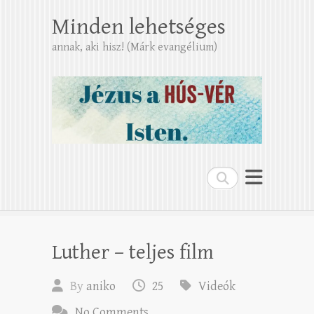
Minden lehetséges
annak, aki hisz! (Márk evangélium)
Search
Luther – teljes film
By
aniko
25
Videók
No Comments