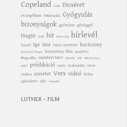
Copeland
Dicséret
csoda
Gyógyulás
evangélium
feltámadás
bizonyságok
győzelem
göröggel
hírlevél
hit
Hagin
halál
Házasság
Ige
Ima
Karácsony
Isten szeretete
húsvét
keresztény film
megtérés
Kenneth E. Hagin
mesteri terv
Megvallás
Novella
nők
okkultizmus
prédikáció
Szabadulás
Szent
pokol
Siddiki
Vers
videó
szeretet
öröm
Szellem
újév
újjászületés
ünnepek
LUTHER – FILM