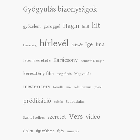
Gyógyulás bizonyságok
hit
Hagin
győzelem
göröggel
halál
hírlevél
Ige
Ima
húsvét
Házasság
Karácsony
Isten szeretete
Kenneth E. Hagin
keresztény film
Megvallás
megtérés
mesteri terv
Novella
nők
okkultizmus
pokol
prédikáció
Szabadulás
Siddiki
Vers
videó
szeretet
Szent Szellem
öröm
újév
újjászületés
ünnepek