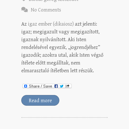
No Comments
Az
igaz ember (dikaiosz)
azt jelenti:
igaz; megigazult vagy megigazított,
igaznak nyilvánított. Aki Isten
rendelésével egyezik, „jogrendjéhez”
igazodik; azokra utal, akik Isten végső
ítélete előtt megálltak, nem
elmarasztaló ítéletben lett részük.
Read more