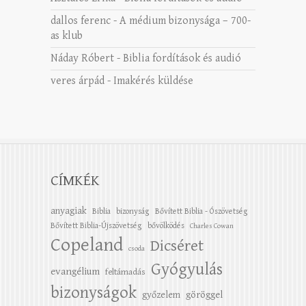
dallos ferenc
-
A médium bizonysága – 700-
as klub
Náday Róbert
-
Biblia fordítások és audió
veres árpád
-
Imakérés küldése
CÍMKÉK
anyagiak
Biblia
bizonyság
Bővített Biblia - Ószövetség
Bővített Biblia-Újszövetség
bővölködés
Charles Cowan
Copeland
Dicséret
csoda
Gyógyulás
evangélium
feltámadás
bizonyságok
győzelem
göröggel