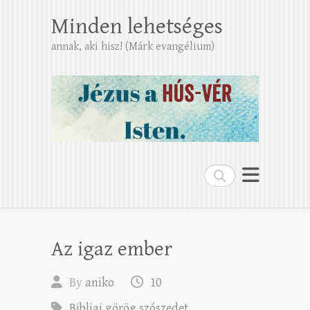
Minden lehetséges
annak, aki hisz! (Márk evangélium)
Search
Az igaz ember
By
aniko
10
Bibliai görög szószedet