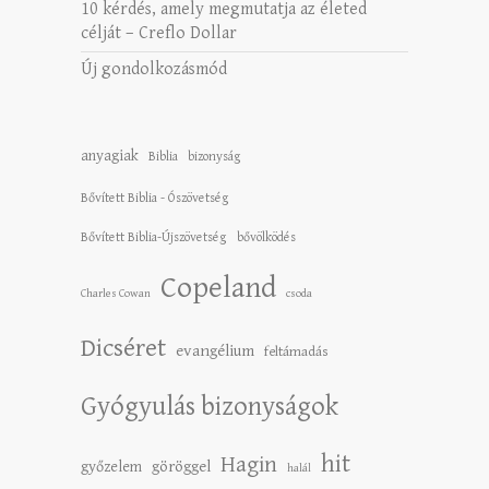
10 kérdés, amely megmutatja az életed
célját – Creflo Dollar
Új gondolkozásmód
anyagiak
Biblia
bizonyság
Bővített Biblia - Ószövetség
Bővített Biblia-Újszövetség
bővölködés
Copeland
Charles Cowan
csoda
Dicséret
evangélium
feltámadás
Gyógyulás bizonyságok
hit
Hagin
győzelem
göröggel
halál