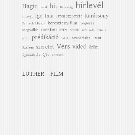
hírlevél
hit
Hagin
halál
Házasság
Ige
Ima
Karácsony
Isten szeretete
húsvét
keresztény film
megtérés
Kenneth E. Hagin
mesteri terv
Megvallás
Novella
nők
okkultizmus
prédikáció
Szabadulás
Szent
pokol
Siddiki
Vers
videó
szeretet
öröm
Szellem
újév
újjászületés
ünnepek
LUTHER – FILM