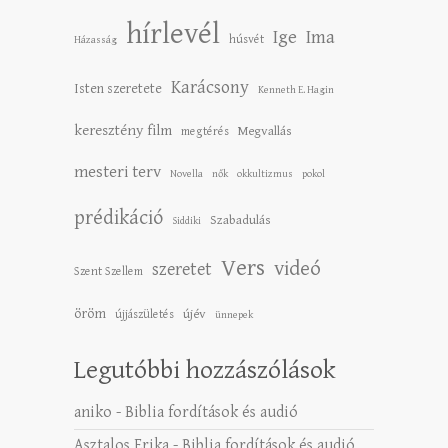
hírlevél
Ige
Ima
húsvét
Házasság
Karácsony
Isten szeretete
Kenneth E. Hagin
keresztény film
Megvallás
megtérés
mesteri terv
Novella
nők
okkultizmus
pokol
prédikáció
Szabadulás
Siddiki
Vers
videó
szeretet
Szent Szellem
öröm
újév
újjászületés
ünnepek
Legutóbbi hozzászólások
aniko
-
Biblia fordítások és audió
Asztalos Erika
-
Biblia fordítások és audió