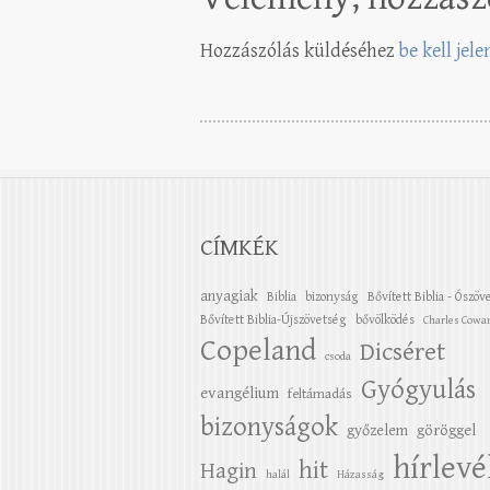
Hozzászólás küldéséhez
be kell jel
CÍMKÉK
anyagiak
Biblia
bizonyság
Bővített Biblia - Ószöv
Bővített Biblia-Újszövetség
bővölködés
Charles Cowa
Copeland
Dicséret
csoda
Gyógyulás
evangélium
feltámadás
bizonyságok
győzelem
göröggel
hírlevé
hit
Hagin
halál
Házasság