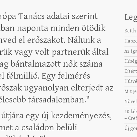
rópa Tanács adatai szerint
Leg
ban naponta minden ötödik
Keith 
nved el erőszakot. Nálunk a
Ha sz
rük vagy volt partnerük által
Az ig
Hűség
ilag bántalmazott nők száma
Kísért
l félmillió. Egy felmérés
Húsvé
erőszak ugyanolyan elterjedt az
Mit je
élesebb társadalomban."
Növel
10 ké
 útjára egy új kezdeményezés,
– Cref
met a családon belüli
Új go