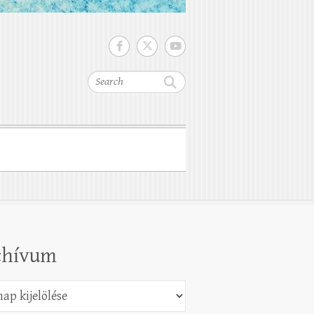
Search
chívum
vum