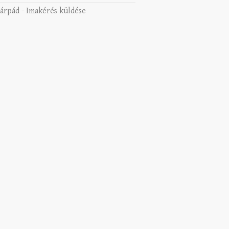
 árpád
-
Imakérés küldése