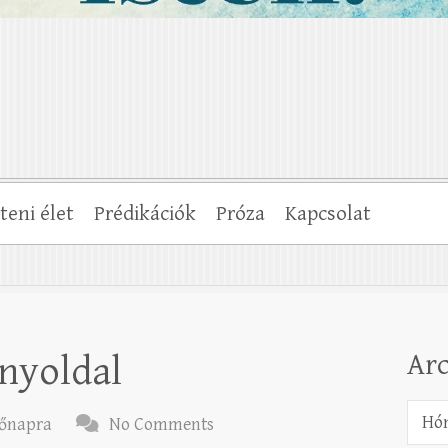
steni élet
Prédikációk
Próza
Kapcsolat
Ar
nyoldal
Archí
őnapra
No Comments