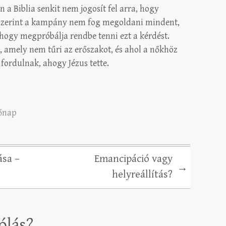
 a Biblia senkit nem jogosít fel arra, hogy
t szerint a kampány nem fog megoldani mindent,
 hogy megpróbálja rendbe tenni ezt a kérdést.
, amely nem tűri az erőszakot, és ahol a nőkhöz
 fordulnak, ahogy Jézus tette.
őnap
ása –
Emancipáció vagy
→
helyreállítás?
ólás?