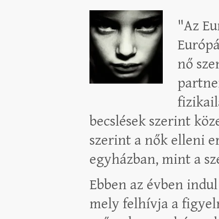
"Az Eu
Európá
nő sze
partne
fizika
becslések szerint köze
szerint a nők elleni 
egyházban, mint a sz
Ebben az évben indul
mely felhívja a figyel