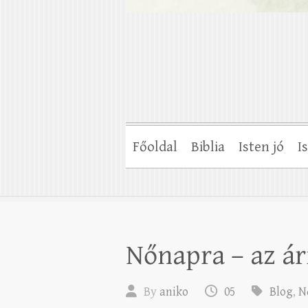
Főoldal
Biblia
Isten jó
I
Nőnapra – az ár
By
aniko
05
Blog
,
N