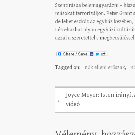
Szentírásba belemagyarázni – hiszen
másokat terrorizáljon. Peter Gran
de lehet eszköz az egyház kezében,
Létrehozhat olyan egyházi kultúrát
azzal a szeretettel s megbecsüléssel
Tagged on:
nők elleni erőszak
,
n
Joyce Meyer: Isten irányít
←
videó
Vélemény, hozzász