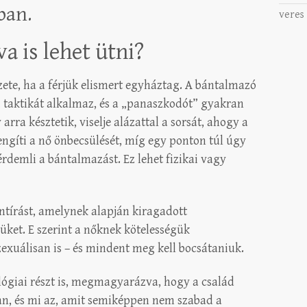
ban.
veres
a is lehet ütni?
ete, ha a férjük elismert egyháztag. A bántalmazó
si taktikát alkalmaz, és a „panaszkodót” gyakran
rra késztetik, viselje alázattal a sorsát, ahogy a
ngíti a nő önbecsülését, míg egy ponton túl úgy
érdemli a bántalmazást. Ez lehet fizikai vagy
ntírást, amelynek alapján kiragadott
üket. E szerint a nőknek kötelességük
xuálisan is – és mindent meg kell bocsátaniuk.
ógiai részt is, megmagyarázva, hogy a család
ában, és mi az, amit semiképpen nem szabad a