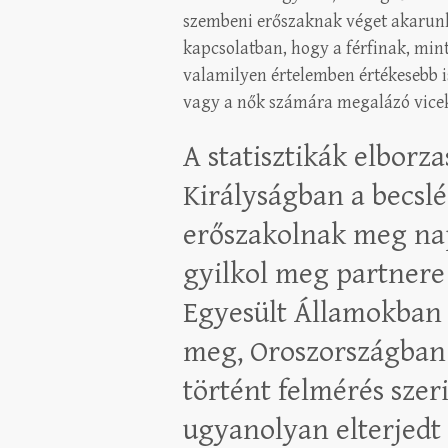
szembeni erőszaknak véget akarun
kapcsolatban, hogy a férfinak, mint
valamilyen értelemben értékesebb is
vagy a nők számára megalázó vicek
A statisztikák elborz
Királyságban a becslé
erőszakolnak meg nap
gyilkol meg partnere
Egyesült Államokban
meg, Oroszországban
történt felmérés szer
ugyanolyan elterjedt