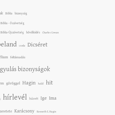
ak
Biblia
bizonyság
 Biblia - Ószövetség
 Biblia-Újszövetség
bővölködés
Charles Cowan
eland
Dicséret
csoda
élium
feltámadás
gyulás bizonyságok
hit
Hagin
lem
göröggel
halál
hírlevél
Ige
Ima
húsvét
g
Karácsony
szeretete
Kenneth E. Hagin