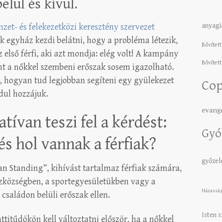
lül és kívül.
anyagi
zet- és felekezetközi keresztény szervezet
ok egyház kezdi belátni, hogy a probléma létezik,
Bővített
az első férfi, aki azt mondja: elég volt! A kampány
Bővített
nt a nőkkel szembeni erőszak sosem igazolható.
, hogyan tud legjobban segíteni egy gyülekezet
Cop
dul hozzájuk.
evang
tívan teszi fel a kérdést:
Gyó
és hol vannak a férfiak?
győze
n Standing”, kihívást tartalmaz férfiak számára,
ázközségben, a sportegyesületükben vagy a
Házassá
családon belüli erőszak ellen.
Isten 
ttitűdökön kell változtatni először, ha a nőkkel