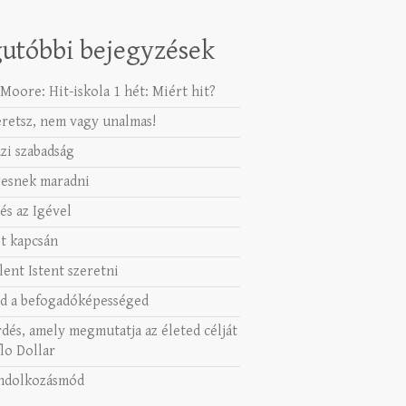
utóbbi bejegyzések
Moore: Hit-iskola 1 hét: Miért hit?
eretsz, nem vagy unalmas!
azi szabadság
esnek maradni
és az Igével
t kapcsán
lent Istent szeretni
d a befogadóképességed
rdés, amely megmutatja az életed célját
lo Dollar
ndolkozásmód