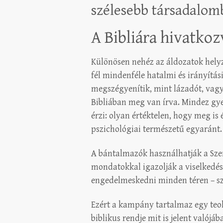
szélesebb társadalom
A Bibliára hivatkozv
Különösen nehéz az áldozatok helyz
fél mindenféle hatalmi és irányítá
megszégyenítik, mint lázadót, vagy a
Bibliában meg van írva. Mindez gye
érzi: olyan értéktelen, hogy meg is 
pszichológiai természetű egyaránt.
A bántalmazók használhatják a Sze
mondatokkal igazolják a viselkedés
engedelmeskedni minden téren – sze
Ezért a kampány tartalmaz egy teol
biblikus rendje mit is jelent valój