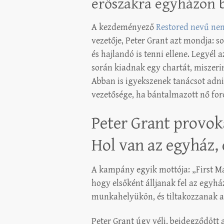
erőszakra egyházon be
A kezdeményező
Restored nevű nem
vezetője, Peter Grant azt mondja: s
és hajlandó is tenni ellene. Legyél 
során kiadnak egy chartát, miszeri
Abban is igyekszenek tanácsot adni
vezetősége, ha bántalmazott nő for
Peter Grant provoka
Hol van az egyház, 
A kampány egyik mottója: „First Ma
hogy elsőként álljanak fel az egyh
munkahelyükön, és tiltakozzanak a 
Peter Grant úgy véli, beidegződött a