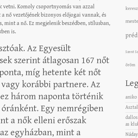
k vetni. Komoly csoportnyomás van azzal
keresz
 a nő vezetőjének bizonyos előjogai vannak, és
meste
, mint a nő. Ez megjelenik beszédben, stílusban,
ben is.
préd
asztóak. Az Egyesült
Szent S
sek szerint átlagosan 167 nőt
öröm
onta, míg hetente két nőt
Leg
 vagy korábbi partnere. Az
 ez három naponta történik
aniko
 óránként. Egy nemrégiben
Asztal
dallos
int a nők elleni erőszak
as klu
 az egyházban, mint a
Náday