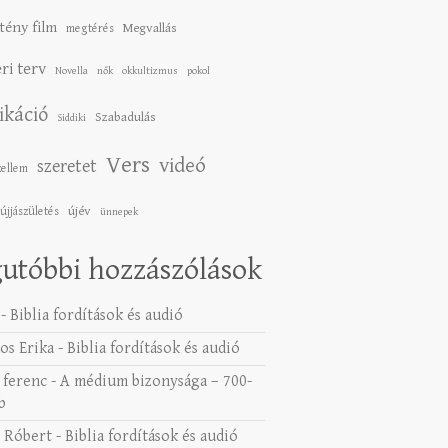
tény film
Megvallás
megtérés
ri terv
Novella
nők
okkultizmus
pokol
ikáció
Szabadulás
Siddiki
Vers
videó
szeretet
zellem
újév
újjászületés
ünnepek
utóbbi hozzászólások
-
Biblia fordítások és audió
os Erika
-
Biblia fordítások és audió
 ferenc
-
A médium bizonysága – 700-
b
 Róbert
-
Biblia fordítások és audió