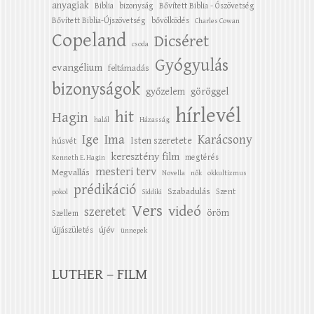
anyagiak
Biblia
bizonyság
Bővített Biblia - Ószövetség
Bővített Biblia-Újszövetség
bővölködés
Charles Cowan
Copeland
Dicséret
csoda
Gyógyulás
evangélium
feltámadás
bizonyságok
győzelem
göröggel
hírlevél
hit
Hagin
halál
Házasság
Ige
Ima
Karácsony
Isten szeretete
húsvét
keresztény film
megtérés
Kenneth E. Hagin
mesteri terv
Megvallás
Novella
nők
okkultizmus
prédikáció
Szabadulás
Szent
pokol
Siddiki
Vers
videó
szeretet
öröm
Szellem
újév
újjászületés
ünnepek
LUTHER – FILM