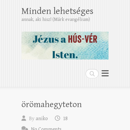
Minden lehetséges
annak, aki hisz! (Márk evangélium)
Search
örömahegyteton
By
aniko
18
No Comments