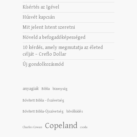
Kísértés az Igével
Húsvét kapcsán
Mit jelent Istent szeretni
Növeld a befogadóképességed
10 kérdés, amely megmutatja az életed
célját – Creflo Dollar
Új gondolkozásmód
anyagiak
Biblia
bizonyság
Bővített Biblia - Ószövetség
Bővített Biblia-Újszövetség
bővölködés
Copeland
Charles Cowan
csoda