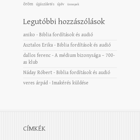
öröm
újév
újjászületés
ünnepek
Legutóbbi hozzászólások
aniko
-
Biblia fordítások és audió
Asztalos Erika
-
Biblia fordítások és audió
dallos ferenc
-
A médium bizonysága – 700-
as klub
Náday Róbert
-
Biblia fordítások és audió
veres árpád
-
Imakérés küldése
CÍMKÉK