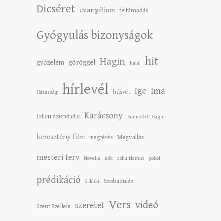
Dicséret
evangélium
feltámadás
Gyógyulás bizonyságok
hit
Hagin
győzelem
göröggel
halál
hírlevél
Ige
Ima
húsvét
Házasság
Karácsony
Isten szeretete
Kenneth E. Hagin
keresztény film
Megvallás
megtérés
mesteri terv
Novella
nők
okkultizmus
pokol
prédikáció
Szabadulás
Siddiki
Vers
videó
szeretet
Szent Szellem