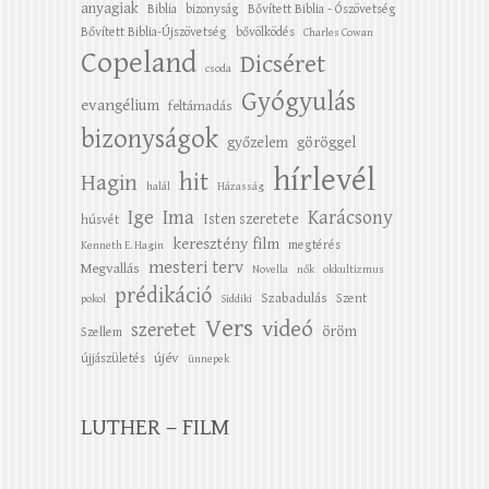
anyagiak
Biblia
bizonyság
Bővített Biblia - Ószövetség
Bővített Biblia-Újszövetség
bővölködés
Charles Cowan
Copeland
Dicséret
csoda
Gyógyulás
evangélium
feltámadás
bizonyságok
győzelem
göröggel
hírlevél
hit
Hagin
halál
Házasság
Ige
Ima
Karácsony
Isten szeretete
húsvét
keresztény film
megtérés
Kenneth E. Hagin
mesteri terv
Megvallás
Novella
nők
okkultizmus
prédikáció
Szabadulás
Szent
pokol
Siddiki
Vers
videó
szeretet
öröm
Szellem
újév
újjászületés
ünnepek
LUTHER – FILM