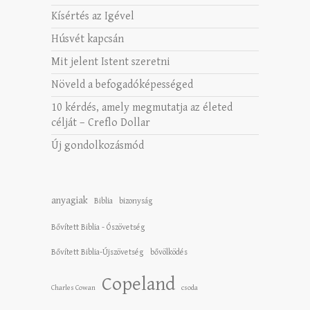
Kísértés az Igével
Húsvét kapcsán
Mit jelent Istent szeretni
Növeld a befogadóképességed
10 kérdés, amely megmutatja az életed
célját – Creflo Dollar
Új gondolkozásmód
anyagiak
Biblia
bizonyság
Bővített Biblia - Ószövetség
Bővített Biblia-Újszövetség
bővölködés
Copeland
Charles Cowan
csoda