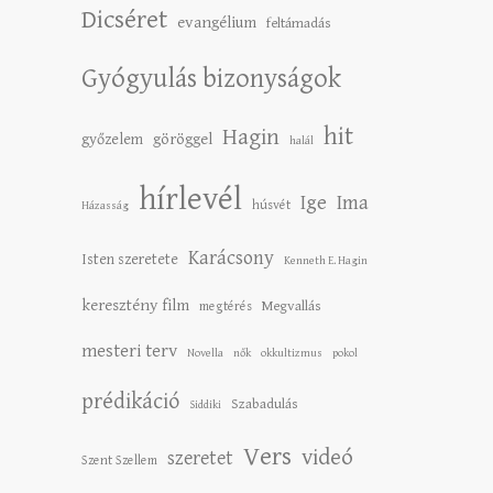
Dicséret
evangélium
feltámadás
Gyógyulás bizonyságok
hit
Hagin
győzelem
göröggel
halál
hírlevél
Ige
Ima
húsvét
Házasság
Karácsony
Isten szeretete
Kenneth E. Hagin
keresztény film
Megvallás
megtérés
mesteri terv
Novella
nők
okkultizmus
pokol
prédikáció
Szabadulás
Siddiki
Vers
videó
szeretet
Szent Szellem