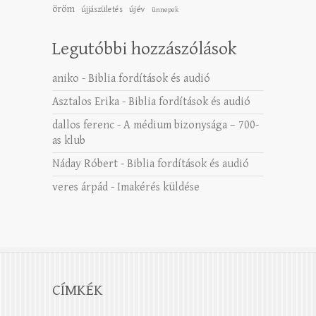
öröm
újév
újjászületés
ünnepek
Legutóbbi hozzászólások
aniko
-
Biblia fordítások és audió
Asztalos Erika
-
Biblia fordítások és audió
dallos ferenc
-
A médium bizonysága – 700-
as klub
Náday Róbert
-
Biblia fordítások és audió
veres árpád
-
Imakérés küldése
CÍMKÉK