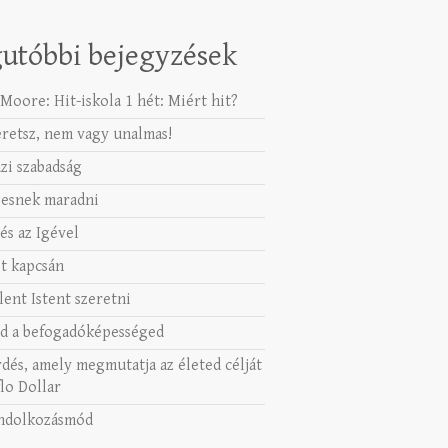
utóbbi bejegyzések
Moore: Hit-iskola 1 hét: Miért hit?
eretsz, nem vagy unalmas!
azi szabadság
esnek maradni
és az Igével
t kapcsán
lent Istent szeretni
d a befogadóképességed
rdés, amely megmutatja az életed célját
lo Dollar
ndolkozásmód