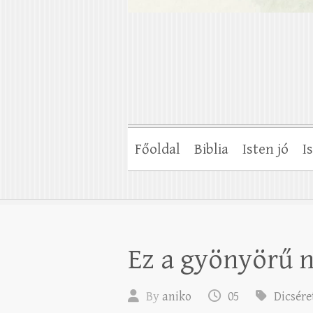
Főoldal
Biblia
Isten jó
I
Ez a gyönyörű n
By
aniko
05
Dicsére