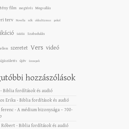
tény film
Megvallás
megtérés
ri terv
Novella
nők
okkultizmus
pokol
ikáció
Szabadulás
Siddiki
Vers
videó
szeretet
zellem
újév
újjászületés
ünnepek
utóbbi hozzászólások
-
Biblia fordítások és audió
os Erika
-
Biblia fordítások és audió
 ferenc
-
A médium bizonysága – 700-
b
 Róbert
-
Biblia fordítások és audió