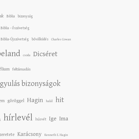
ak
Biblia
bizonyság
 Biblia - Ószövetség
 Biblia-Újszövetség
bővölködés
Charles Cowan
eland
Dicséret
csoda
élium
feltámadás
gyulás bizonyságok
hit
Hagin
lem
göröggel
halál
hírlevél
Ige
Ima
húsvét
g
Karácsony
szeretete
Kenneth E. Hagin