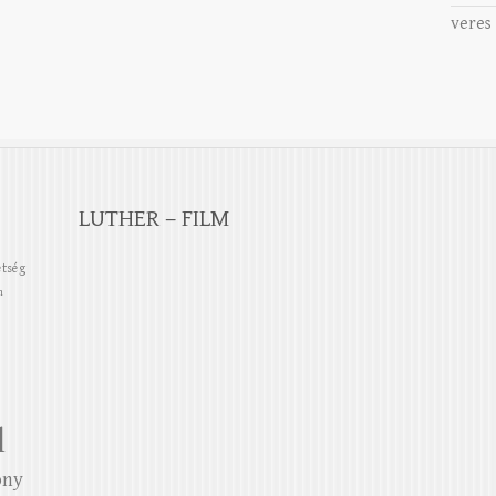
veres
LUTHER – FILM
etség
n
l
ony