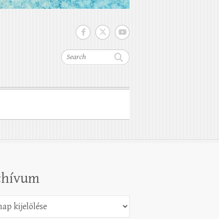
Search
chívum
vum