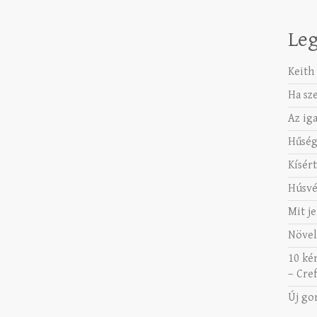
Leg
Keith 
Ha sz
Az ig
Hűség
Kísért
Húsvé
Mit je
Növel
10 ké
– Cref
Új go