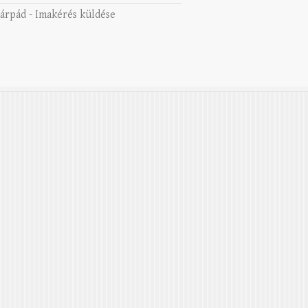
 árpád
-
Imakérés küldése