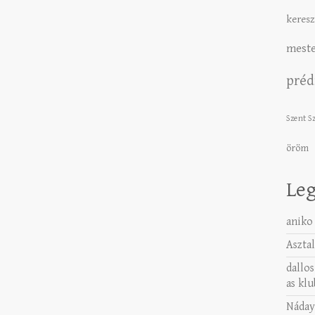
keresz
meste
préd
Szent S
öröm
Leg
aniko
Asztal
dallos
as klu
Náday