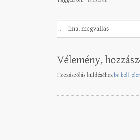
Tagged on:
Dicséret
Ima, megvallás
←
Vélemény, hozzász
Hozzászólás küldéséhez
be kell jel