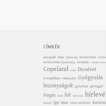
CÍMKÉK
anyagiak
Biblia
bizonyság
Bővített Biblia - Ószöv
Bővített Biblia-Újszövetség
bővölködés
Charles Cowa
Copeland
Dicséret
csoda
Gyógyulás
evangélium
feltámadás
bizonyságok
győzelem
göröggel
hírlevé
hit
Hagin
halál
Házasság
Ige
Ima
Karács
Isten szeretete
húsvét