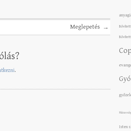
anyagi
Meglepetés
→
Bővített
Bővített
Cop
ólás?
evang
entkezni
.
Gyó
győze
Házassá
Isten 