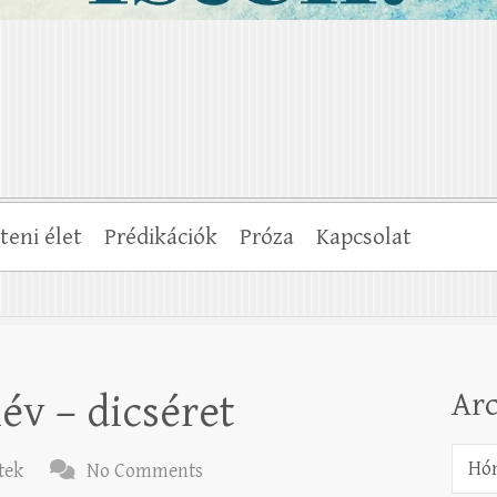
steni élet
Prédikációk
Próza
Kapcsolat
Ar
év – dicséret
Archí
tek
No Comments